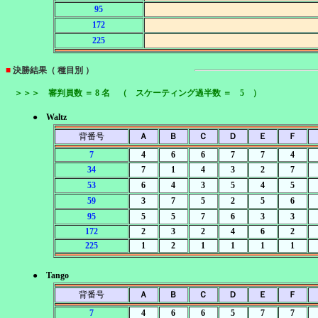
95
172
225
■
決勝結果（ 種目別 ）
＞＞＞ 審判員数 ＝ 8 名 （ スケーティング過半数 ＝ 5 ）
● Waltz
背番号
Ａ
Ｂ
Ｃ
Ｄ
Ｅ
Ｆ
7
4
6
6
7
7
4
34
7
1
4
3
2
7
53
6
4
3
5
4
5
59
3
7
5
2
5
6
95
5
5
7
6
3
3
172
2
3
2
4
6
2
225
1
2
1
1
1
1
● Tango
背番号
Ａ
Ｂ
Ｃ
Ｄ
Ｅ
Ｆ
7
4
6
6
5
7
7