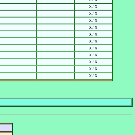
X / X
X / X
X / X
X / X
X / X
X / X
X / X
X / X
X / X
X / X
X / X
。