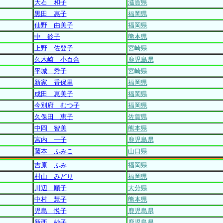
大石 和子
滋賀県
黒田 惠子
福岡県
仙野 由美子
福岡県
中 鈴子
熊本県
上野 佐登子
宮崎県
久木崎 小百合
鹿児島県
平城 秀子
宮崎県
新家 香保里
福岡県
成田 恵美子
福岡県
今別府 むつ子
福岡県
久保田 恵子
佐賀県
中岡 智美
熊本県
宮内 一子
鹿児島県
藤本 ふみこ
山口県
吉原 ふみ
福岡県
村山 みどり
福岡県
川辺 順子
大分県
中村 慧子
熊本県
児島 悦子
鹿児島県
新西 妙子
鹿児島県