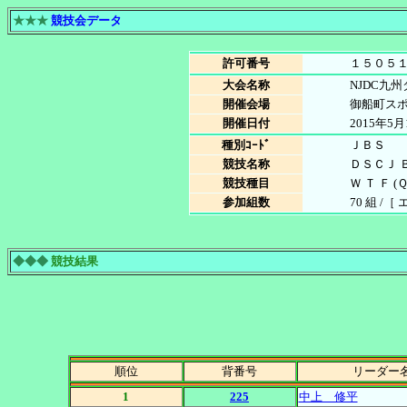
★★★
競技会データ
許可番号
１５０５
大会名称
NJDC九
開催会場
御船町ス
開催日付
2015年5月
種別ｺｰﾄﾞ
ＪＢＳ
競技名称
ＤＳＣＪ 
競技種目
Ｗ Ｔ Ｆ (Ｑ
参加組数
70 組 /［
◆◆◆
競技結果
順位
背番号
リーダー
1
225
中上 修平