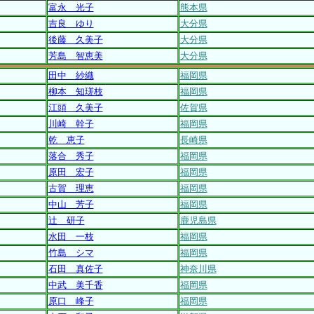
富永 光子
熊本県
吉良 ゆり
大分県
後藤 久美子
大分県
芳島 智恵美
大分県
田中 紗織
福岡県
柳本 知瑳枝
福岡県
江頭 久美子
佐賀県
川崎 幹子
福岡県
乾 恵子
長崎県
落合 秀子
福岡県
原田 宏子
福岡県
古賀 理恵
福岡県
中山 芳子
福岡県
辻 研子
鹿児島県
水田 一枝
福岡県
竹島 シマ
福岡県
石田 真佐子
神奈川県
中武 美千香
福岡県
原口 峰子
福岡県