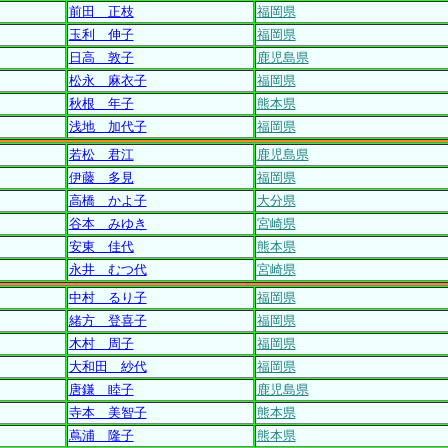
前田 正枝
福岡県
玉利 伸子
福岡県
日高 敦子
鹿児島県
松永 麻衣子
福岡県
秋根 年子
熊本県
浅地 加代子
福岡県
若松 君江
鹿児島県
伊藤 多見
福岡県
高橋 かよ子
大分県
谷本 みゆき
宮崎県
安東 佳代
熊本県
永井 むつ代
宮崎県
中村 るり子
福岡県
緒方 登喜子
福岡県
木村 周子
福岡県
大和田 紗代
福岡県
唐鎌 睦子
鹿児島県
寺本 美智子
熊本県
蔦浦 隆子
熊本県