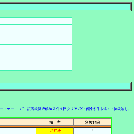
ー ］ ↓ P : 該当級降級解除条件１回クリア / X : 解除条件未達 / - : 持級無し。
備 考
降級解除
1/2昇級
- / -