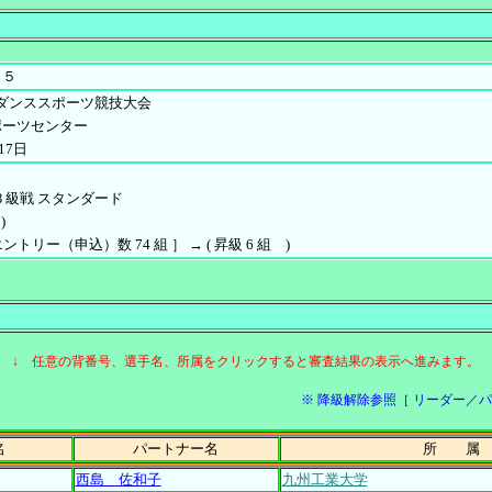
１５
州ダンススポーツ競技大会
ポーツセンター
17日
Ｂ級戦 スタンダード
)
 エントリー（申込）数 74 組 ］ → ( 昇級 6 組 )
↓ 任意の背番号、選手名、所属をクリックすると審査結果の表示へ進みます。
※ 降級解除参照［ リーダー／パートナ
名
パートナー名
所 属
西島 佐和子
九州工業大学