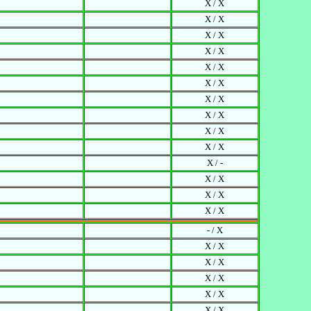
X / X
X / X
X / X
X / X
X / X
X / X
X / X
X / X
X / X
X / X
X / -
X / X
X / X
X / X
- / X
X / X
X / X
X / X
X / X
X / X