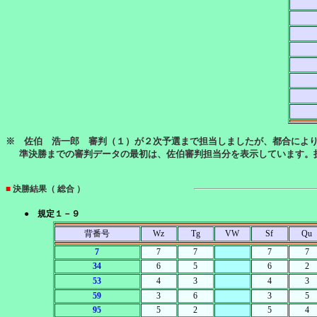
※ 佐伯 浩一郎 審判（１）が２次予選まで担当しましたが、都合によ
準決勝までの審判データの最初は、佐伯審判担当分を表示しています。
■
決勝結果（ 総合 ）
● 規定１－９
背番号
Wz
Tg
VW
Sf
Qu
7
7
7
7
7
34
6
5
6
2
53
4
3
4
3
59
3
6
3
5
95
5
2
5
4