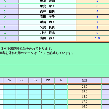
Ａ
野上 宏哉
２
Ｂ
甲斐 章子
３
Ｃ
髙林 徳男
４
Ｄ
窪田 美子
５
Ｅ
横尾 和子
７
Ｆ
利光 良典
８
Ｇ
杉並 洋志
９
Ｈ
吉田 節子
１０
り３次予選以降担当を外れております。
担当を外れた際のデータは『＊』と記述しています。
Sa
CC
Ru
PD
Jv
合計
28.0
19.0
14.0
17.0
16.0