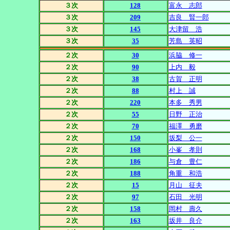
３次
128
富永 志郎
３次
209
吉良 賢一郎
３次
145
大津留 浩
３次
35
芳島 英昭
２次
30
浜脇 修一
２次
90
上内 毅
２次
38
古賀 正明
２次
88
村上 誠
２次
220
本多 秀男
２次
55
日野 正治
２次
70
福澤 勇磨
２次
150
坂梨 公一
２次
168
小峯 孝則
２次
186
与倉 豊仁
２次
188
角重 和浩
２次
15
月山 征夫
２次
97
石田 光明
２次
158
岡村 壽久
２次
163
坂井 良介