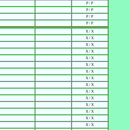
P / P
P / P
P / P
P / P
X / X
X / X
X / X
X / X
X / X
X / X
X / X
X / X
X / X
X / X
X / X
X / X
X / X
X / X
X / X