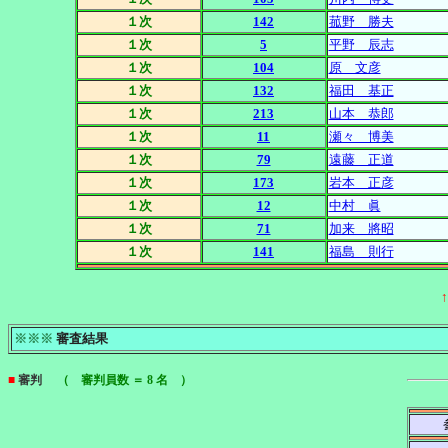
１次
142
菰野 勝夫
１次
5
平野 辰志
１次
104
原 文彦
１次
132
福田 基正
１次
213
山本 恭郎
１次
11
瀬々 博美
１次
79
遠藤 正道
１次
173
岩本 正彦
１次
12
中村 眞
１次
71
加来 將昭
１次
141
福島 則行
※※※
審査結果
■
審判
（ 審判員数 ＝ 8 名 ）