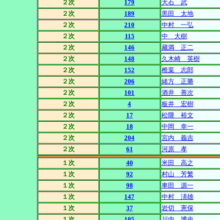
２次
179
大石 武
２次
189
黒田 太地
２次
210
中村 一弘
２次
115
中 大樹
２次
146
藏満 正二
２次
148
久木崎 英樹
２次
152
椎葉 志郎
２次
206
緒方 正勝
２次
101
酒井 善次
２次
4
板井 宏樹
２次
17
松隈 裕文
２次
18
中岡 幸一
２次
204
宮内 義吉
２次
61
河原 孝
１次
40
米田 高之
１次
92
村山 芳繁
１次
98
車田 源一
１次
147
中村 淸雄
１次
37
岩切 憲保
１次
105
川内 博史