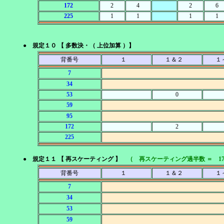
172
2
4
2
6
225
1
1
1
1
● 規定１０ 【 多数決・（ 上位加算 ）】
背番号
１
１＆２
１
7
34
53
0
59
95
172
2
225
● 規定１１ 【 再スケーティング 】
（ 再スケーティング過半数 ＝ 1
背番号
１
１＆２
１
7
34
53
59