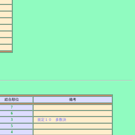
総合順位
備考
7
6
3
規定１０ 多数決
5
4