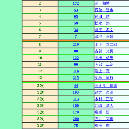
2
172
浦 和博
3
53
西脇 達也
4
95
神田 勝
5
59
松永 崇
6
34
眞玉 孝文
7
7
浅地 幸盛
8
219
山下 善二郎
9
80
古賀 光男
10
122
高橋 信男
11
66
岡部 二朗
12
116
岩上 寛
12
215
菊島 康行
３次
44
高比良 博志
３次
103
緒方 久清
３次
113
木村 正昭
３次
160
江崎 清人
３次
170
唐鎌 悟
３次
200
石井 克也
３次
78
蔦浦 徹