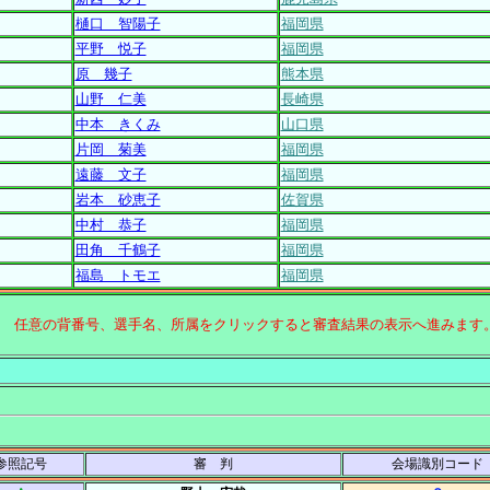
樋口 智陽子
福岡県
平野 悦子
福岡県
原 幾子
熊本県
山野 仁美
長崎県
中本 きくみ
山口県
片岡 菊美
福岡県
遠藤 文子
福岡県
岩本 砂恵子
佐賀県
中村 恭子
福岡県
田角 千鶴子
福岡県
福島 トモエ
福岡県
↑ 任意の背番号、選手名、所属をクリックすると審査結果の表示へ進みます
参照記号
審 判
会場識別コード