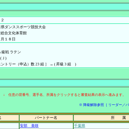
１２
木県ダンススポーツ競技大会
方総合文化体育館
５月１８日
Ａ級戦 ラテン
(Ｊ)
 エントリー（申込）数 23 組 ］ → ( 昇級 3 組 )
↓ 任意の背番号、選手名、所属をクリックすると審査結果の表示へ進みます。
※ 降級解除参照［ リーダー／パートナ
名
パートナー名
所 属
安部 美咲
千葉県