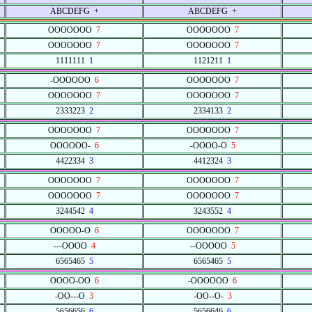
ABCDEFG +
ABCDEFG +
OOOOOOO
7
OOOOOOO
7
OOOOOOO
7
OOOOOOO
7
1111111
1
1121211
1
-OOOOOO
6
OOOOOOO
7
OOOOOOO
7
OOOOOOO
7
2333223
2
2334133
2
OOOOOOO
7
OOOOOOO
7
OOOOOO-
6
-OOOO-O
5
4422334
3
4412324
3
OOOOOOO
7
OOOOOOO
7
OOOOOOO
7
OOOOOOO
7
3244542
4
3243552
4
OOOOO-O
6
OOOOOOO
7
---OOOO
4
--OOOOO
5
6565465
5
6565465
5
OOOO-OO
6
-OOOOOO
6
-OO---O
3
-OO--O-
3
5656656
6
5656646
6