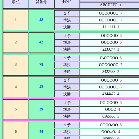
順 位
背番号
ﾗｳﾝﾄﾞ
ABCDEFG +
１予
OOOOOOO
7
1
48
準決
OOOOOOO
7
決勝
1111111
1
１予
-OOOOOO
6
2
42
準決
-OOOOOO
6
決勝
2233244
3
１予
O-OOOOO
6
3
78
準決
OOOOOOO
7
決勝
3422333
2
１予
-OOOOOO
6
4
43
準決
OOOOOOO
7
決勝
4344422
4
１予
OO-OOOO
6
5
39
準決
---OOOO
4
決勝
6565565
5
１予
OOOO-OO
6
6
44
準決
OOO--O-
4
決勝
5656656
6