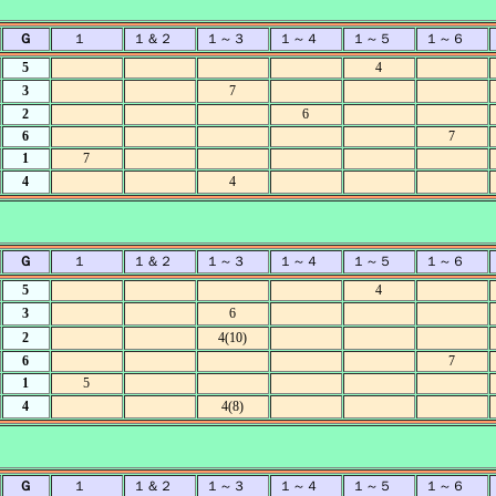
Ｇ
１
１＆２
１～３
１～４
１～５
１～６
5
4
3
7
2
6
6
7
1
7
4
4
Ｇ
１
１＆２
１～３
１～４
１～５
１～６
5
4
3
6
2
4(10)
6
7
1
5
4
4(8)
Ｇ
１
１＆２
１～３
１～４
１～５
１～６