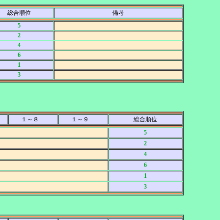
総合順位
備考
5
2
4
6
1
3
１～８
１～９
総合順位
5
2
4
6
1
3