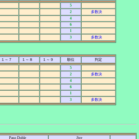
5
2
多数決
4
6
1
3
多数決
１～７
１～８
１～９
順位
判定
5
2
多数決
4
6
1
3
多数決
Paso Doble
Jive