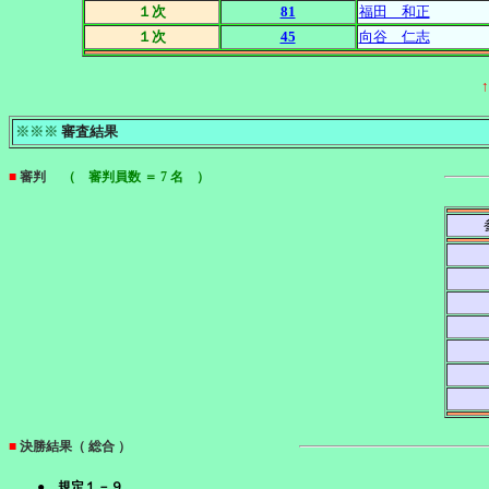
１次
81
福田 和正
１次
45
向谷 仁志
※※※
審査結果
■
審判
（ 審判員数 ＝ 7 名 ）
■
決勝結果（ 総合 ）
● 規定１－９