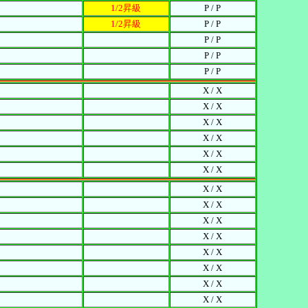
1/2昇級
P / P
1/2昇級
P / P
P / P
P / P
P / P
X / X
X / X
X / X
X / X
X / X
X / X
X / X
X / X
X / X
X / X
X / X
X / X
X / X
X / X