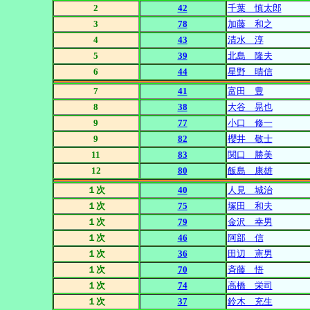
2
42
千葉 慎太郎
3
78
加藤 和之
4
43
清水 淳
5
39
北島 隆夫
6
44
星野 晴信
7
41
富田 豊
8
38
大谷 晃也
9
77
小口 修一
9
82
櫻井 敬士
11
83
関口 勝美
12
80
飯島 康雄
１次
40
人見 城治
１次
75
塚田 和夫
１次
79
金沢 幸男
１次
46
阿部 信
１次
36
田辺 憲男
１次
70
斉藤 悟
１次
74
高橋 栄司
１次
37
鈴木 充生