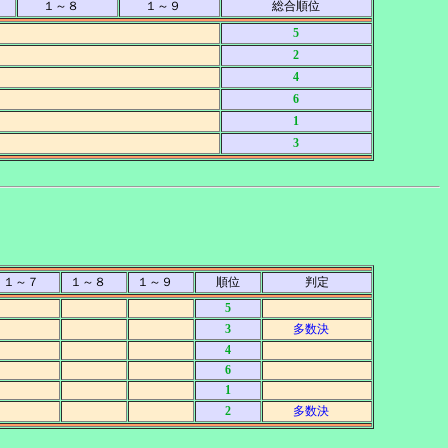
１～８
１～９
総合順位
5
2
4
6
1
3
１～７
１～８
１～９
順位
判定
5
3
多数決
4
6
1
2
多数決