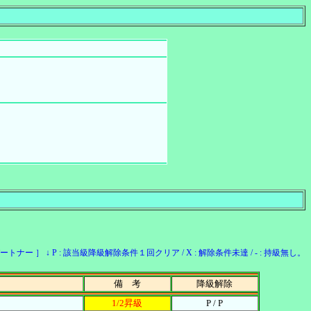
ー ］ ↓ P : 該当級降級解除条件１回クリア / X : 解除条件未達 / - : 持級無し。
備 考
降級解除
1/2昇級
P / P