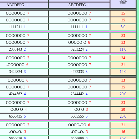
合計
ABCDEFG +
ABCDEFG +
OOOOOOO
7
OOOOOOO
7
35
OOOOOOO
7
OOOOOOO
7
35
1111211
1
1111111
1
5.0
OOOOOOO
7
OOOOOOO
7
33
OOOOOOO
7
OOOOO-O
6
33
2333143
2
3233224
2
11.0
OOOOOOO
7
OOOOOOO
7
34
-OOOOOO
6
OOOOOOO
7
31
3422324
3
4422333
3
14.0
-OOOOOO
6
OOOOOOO
7
33
OOOOOOO
7
OOOOOOO
7
35
4244562
4
2344442
4
20.0
OOOOOOO
7
OOOOOOO
7
33
--OOO-O
4
---OO-O
3
20
6565435
5
5665555
5
25.0
OOOOOOO
7
OOOO-OO
6
31
-OO--O-
3
-OO--O-
3
16
5656656
6
6556666
6
30.0