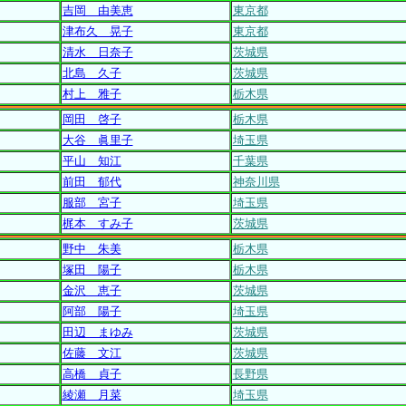
吉岡 由美恵
東京都
津布久 晃子
東京都
清水 日奈子
茨城県
北島 久子
茨城県
村上 雅子
栃木県
岡田 啓子
栃木県
大谷 眞里子
埼玉県
平山 知江
千葉県
前田 郁代
神奈川県
服部 宮子
埼玉県
梶本 すみ子
茨城県
野中 朱美
栃木県
塚田 陽子
栃木県
金沢 恵子
茨城県
阿部 陽子
埼玉県
田辺 まゆみ
茨城県
佐藤 文江
茨城県
高橋 貞子
長野県
綾瀬 月菜
埼玉県