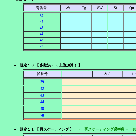
背番号
Wz
Tg
VW
Sf
Qu
39
42
43
44
48
78
● 規定１０ 【 多数決・（ 上位加算 ）】
背番号
１
１＆２
１
39
42
43
44
48
78
● 規定１１ 【 再スケーティング 】
（ 再スケーティング過半数 ＝ 1