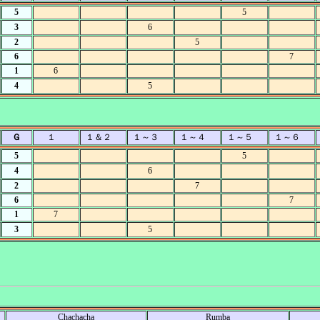
5
5
3
6
2
5
6
7
1
6
4
5
Ｇ
１
１＆２
１～３
１～４
１～５
１～６
5
5
4
6
2
7
6
7
1
7
3
5
Chachacha
Rumba