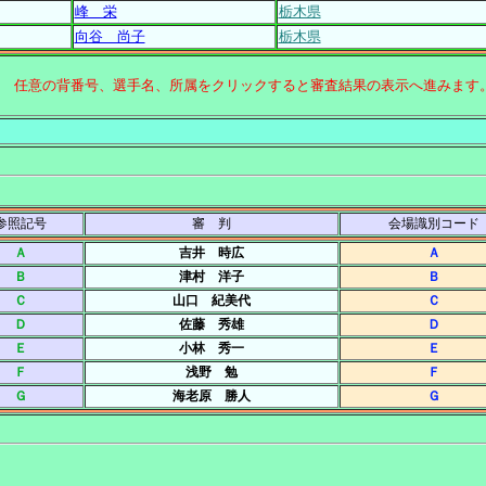
峰 栄
栃木県
向谷 尚子
栃木県
↑ 任意の背番号、選手名、所属をクリックすると審査結果の表示へ進みます
参照記号
審 判
会場識別コード
Ａ
吉井 時広
Ａ
Ｂ
津村 洋子
Ｂ
Ｃ
山口 紀美代
Ｃ
Ｄ
佐藤 秀雄
Ｄ
Ｅ
小林 秀一
Ｅ
Ｆ
浅野 勉
Ｆ
Ｇ
海老原 勝人
Ｇ