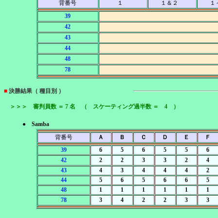
背番号
１
１＆２
１
39
42
43
44
48
78
■
決勝結果（ 種目別 ）
＞＞＞ 審判員数 ＝ 7 名 （ スケーティング過半数 ＝ 4 ）
● Samba
背番号
Ａ
Ｂ
Ｃ
Ｄ
Ｅ
Ｆ
39
6
5
6
5
5
6
42
2
2
3
3
2
4
43
4
3
4
4
4
2
44
5
6
5
6
6
5
48
1
1
1
1
1
1
78
3
4
2
2
3
3