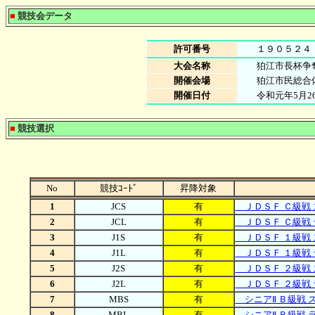
■
競技会データ
許可番号
１９０５２４
大会名称
狛江市長杯争
開催会場
狛江市民総合
開催日付
令和元年5月2
■
競技選択
No
競技ｺｰﾄﾞ
昇降対象
1
JCS
有
ＪＤＳＦ Ｃ級戦 
2
JCL
有
ＪＤＳＦ Ｃ級戦 
3
J1S
有
ＪＤＳＦ １級戦 
4
J1L
有
ＪＤＳＦ １級戦 
5
J2S
有
ＪＤＳＦ ２級戦 
6
J2L
有
ＪＤＳＦ ２級戦 
7
MBS
有
シニアⅡ Ｂ級戦 
8
MBL
有
シニアⅡ Ｂ級戦 