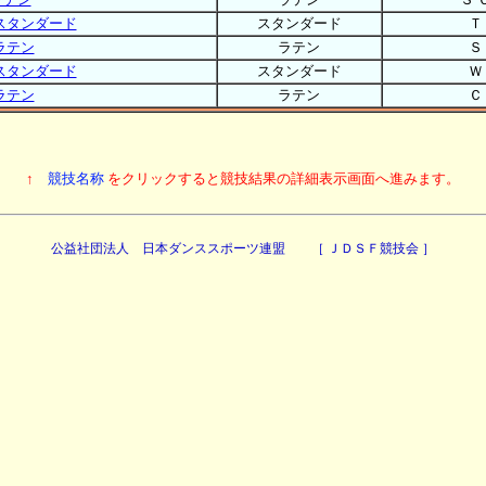
スタンダード
スタンダード
Ｔ
ラテン
ラテン
Ｓ
スタンダード
スタンダード
Ｗ
ラテン
ラテン
Ｃ
↑
競技名称
をクリックすると競技結果の詳細表示画面へ進みます。
公益社団法人 日本ダンススポーツ連盟 ［ ＪＤＳＦ競技会 ］