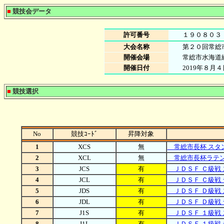
■
競技会データ
許可番号
１９０８０３
大会名称
第２０回常総
開催会場
常総市水海道
開催日付
2019年８月４
■
競技選択
No
競技ｺｰﾄﾞ
昇降対象
1
XCS
無
常総市長杯 スタ
2
XCL
無
常総市長杯ラテ
3
JCS
有
ＪＤＳＦ Ｃ級戦 
4
JCL
有
ＪＤＳＦ Ｃ級戦 
5
JDS
有
ＪＤＳＦ Ｄ級戦 
6
JDL
有
ＪＤＳＦ Ｄ級戦 
7
J1S
有
ＪＤＳＦ １級戦 
8
J1L
有
ＪＤＳＦ １級戦 