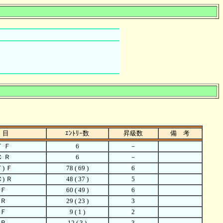
 目
ｴﾝﾄﾘｰ数
昇級数
備 考
Ｔ Ｆ
6
－
Ｃ Ｒ
6
－
Ｔ) Ｆ
78 ( 69 )
6
Ｃ) Ｒ
48 ( 37 )
5
 Ｆ
60 ( 49 )
6
 Ｒ
29 ( 23 )
3
 Ｆ
9 ( 1 )
2
 Ｒ
12 ( 3 )
3