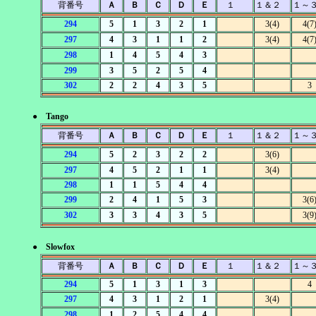
背番号
Ａ
Ｂ
Ｃ
Ｄ
Ｅ
１
１＆２
１～
294
5
1
3
2
1
3(4)
4(7
297
4
3
1
1
2
3(4)
4(7
298
1
4
5
4
3
299
3
5
2
5
4
302
2
2
4
3
5
3
● Tango
背番号
Ａ
Ｂ
Ｃ
Ｄ
Ｅ
１
１＆２
１～
294
5
2
3
2
2
3(6)
297
4
5
2
1
1
3(4)
298
1
1
5
4
4
299
2
4
1
5
3
3(6
302
3
3
4
3
5
3(9
● Slowfox
背番号
Ａ
Ｂ
Ｃ
Ｄ
Ｅ
１
１＆２
１～
294
5
1
3
1
3
4
297
4
3
1
2
1
3(4)
298
1
2
5
4
4