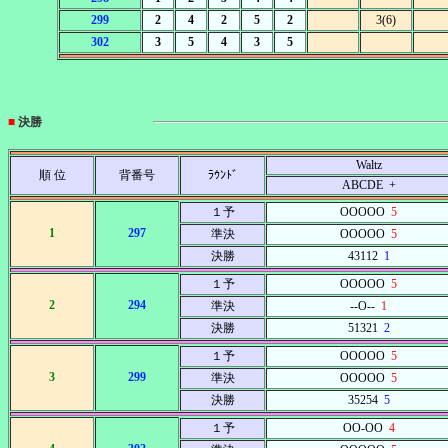
299
2
4
2
5
2
3(6)
302
3
5
4
3
5
■
決勝
Waltz
順 位
背番号
ﾗｳﾝﾄﾞ
ABCDE +
１予
OOOOO
5
1
297
準決
OOOOO
5
決勝
43112
1
１予
OOOOO
5
2
294
準決
--O--
1
決勝
51321
2
１予
OOOOO
5
3
299
準決
OOOOO
5
決勝
35254
5
１予
OO-OO
4