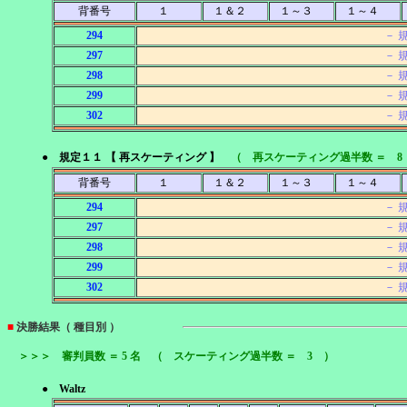
背番号
１
１＆２
１～３
１～４
294
－ 
297
－ 
298
－ 
299
－ 
302
－ 
● 規定１１ 【 再スケーティング 】
（ 再スケーティング過半数 ＝ 8
背番号
１
１＆２
１～３
１～４
294
－ 
297
－ 
298
－ 
299
－ 
302
－ 
■
決勝結果（ 種目別 ）
＞＞＞ 審判員数 ＝ 5 名 （ スケーティング過半数 ＝ 3 ）
● Waltz