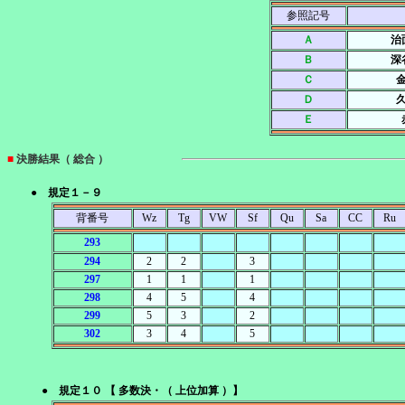
参照記号
Ａ
治
Ｂ
深
Ｃ
Ｄ
Ｅ
■
決勝結果（ 総合 ）
● 規定１－９
背番号
Wz
Tg
VW
Sf
Qu
Sa
CC
Ru
293
294
2
2
3
297
1
1
1
298
4
5
4
299
5
3
2
302
3
4
5
● 規定１０ 【 多数決・（ 上位加算 ）】