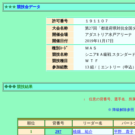
★★★
競技会データ
許可番号
１９１１０７
大会名称
第27回「都道府県対抗全国
開催会場
アダストリア水戸アリーナ
開催日付
2019年11月17日
種別ｺｰﾄﾞ
ＭＡＳ
競技名称
シニアⅡ Ａ級戦 スタンダー
競技種目
Ｗ Ｔ Ｆ
参加組数
13 組 /［ エントリー（申込）数 
◆◆◆
競技結果
↓ 任意の背番号、選手名、所
※ 降級解除参照［
順位
背番号
リーダー名
パート
1
297
植畑 祐介
平野 貴子