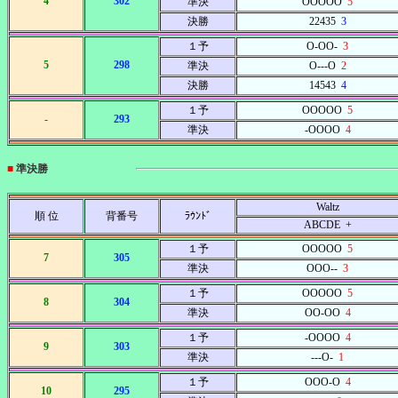
4
302
準決
OOOOO
5
決勝
22435
3
１予
O-OO-
3
5
298
準決
O---O
2
決勝
14543
4
１予
OOOOO
5
-
293
準決
-OOOO
4
■
準決勝
Waltz
順 位
背番号
ﾗｳﾝﾄﾞ
ABCDE +
１予
OOOOO
5
7
305
準決
OOO--
3
１予
OOOOO
5
8
304
準決
OO-OO
4
１予
-OOOO
4
9
303
準決
---O-
1
１予
OOO-O
4
10
295