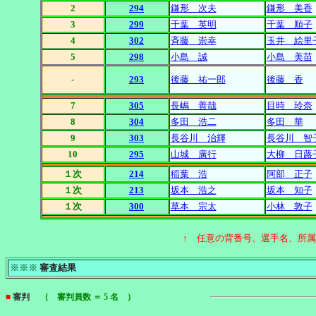
2
294
鎌形 次夫
鎌形 美香
3
299
千葉 英明
千葉 順子
4
302
斉藤 崇幸
玉井 絵里
5
298
小島 誠
小島 美苗
-
293
後藤 祐一郎
後藤 香
7
305
長嶋 善哉
目時 玲奈
8
304
多田 浩二
多田 華
9
303
長谷川 治輝
長谷川 智
10
295
山城 廣行
大柳 日蕗
１次
214
稲葉 浩
阿部 正子
１次
213
坂本 浩之
坂本 知子
１次
300
草本 宗太
小林 敦子
↑ 任意の背番号、選手名、所
※※※
審査結果
■
審判
（ 審判員数 ＝ 5 名 ）