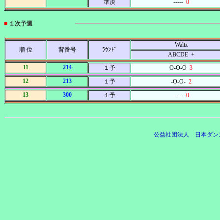
準決
-----
0
■
１次予選
Waltz
順 位
背番号
ﾗｳﾝﾄﾞ
ABCDE +
11
214
１予
O-O-O
3
12
213
１予
-O-O-
2
13
300
１予
-----
0
公益社団法人 日本ダン