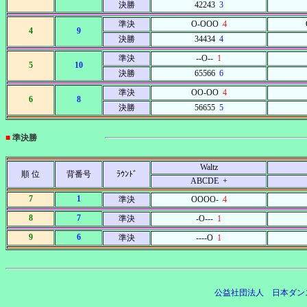
決勝
42243
3
準決
O-OOO
4
4
9
決勝
34434
4
準決
--O--
1
5
10
決勝
65566
6
準決
OO-OO
4
6
8
決勝
56655
5
■
準決勝
Waltz
順 位
背番号
ﾗｳﾝﾄﾞ
ABCDE +
7
1
準決
OOOO-
4
8
7
準決
-O---
1
9
6
準決
----O
1
公益社団法人 日本ダン