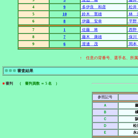
4
9
多伊良 和彦
松井
5
10
鈴木 寛雄
林 
6
8
伊藤 安幸
平野
7
1
佐藤 将
西野
8
7
藤木 康雄
保川
9
6
渡邊 茂
岡本
↑ 任意の背番号、選手名、所
※※※
審査結果
■
審判
（ 審判員数 ＝ 5 名 ）
参照記号
Ａ
Ｂ
Ｃ
Ｄ
松
Ｅ
永