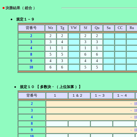
■
決勝結果（ 総合 ）
● 規定１－９
背番号
Wz
Tg
VW
Sf
Qu
Sa
CC
Ru
2
2
2
2
2
3
3
4
3
3
4
1
1
1
1
8
5
5
6
6
9
4
3
4
4
10
6
6
5
5
● 規定１０ 【 多数決・（ 上位加算 ）】
背番号
１
１＆２
１～３
１～４
2
－ 
3
－ 
4
－ 
8
9
－ 
10