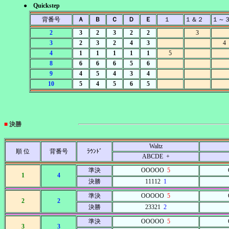
● Quickstep
背番号
Ａ
Ｂ
Ｃ
Ｄ
Ｅ
１
１＆２
１～
2
3
2
3
2
2
3
3
2
3
2
4
3
4
4
1
1
1
1
1
5
8
6
6
6
5
6
9
4
5
4
3
4
10
5
4
5
6
5
■
決勝
Waltz
順 位
背番号
ﾗｳﾝﾄﾞ
ABCDE +
準決
OOOOO
5
1
4
決勝
11112
1
準決
OOOOO
5
2
2
決勝
23321
2
準決
OOOOO
5
3
3