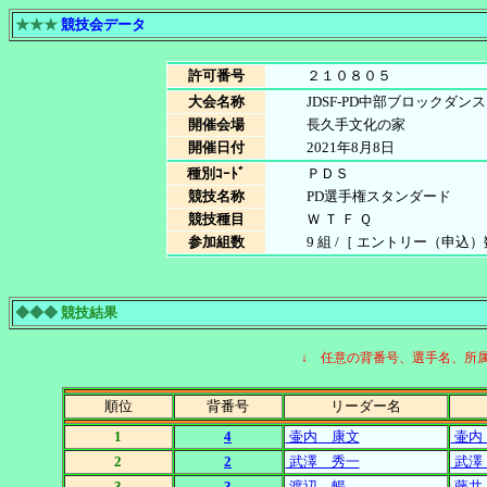
★★★
競技会データ
許可番号
２１０８０５
大会名称
JDSF-PD中部ブロックダン
開催会場
長久手文化の家
開催日付
2021年8月8日
種別ｺｰﾄﾞ
ＰＤＳ
競技名称
PD選手権スタンダード
競技種目
Ｗ Ｔ Ｆ Ｑ
参加組数
9 組 /［ エントリー（申込）数
◆◆◆
競技結果
↓ 任意の背番号、選手名、所
順位
背番号
リーダー名
1
4
壷内 康文
壷内
2
2
武澤 秀一
武澤
3
3
渡辺 暢
藤井