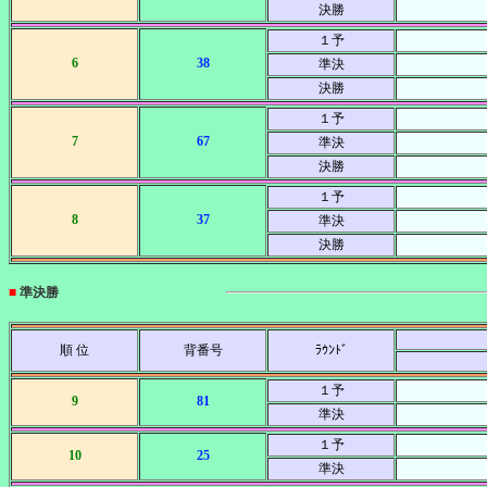
決勝
１予
6
38
準決
決勝
１予
7
67
準決
決勝
１予
8
37
準決
決勝
■
準決勝
順 位
背番号
ﾗｳﾝﾄﾞ
１予
9
81
準決
１予
10
25
準決