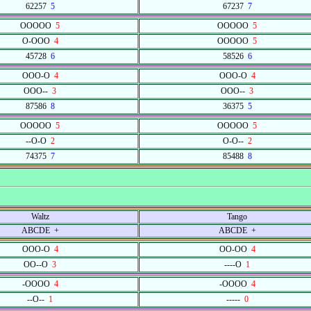
62257
5
67237
7
OOOOO
5
OOOOO
5
O-OOO
4
OOOOO
5
45728
6
58526
6
OOO-O
4
OOO-O
4
OOO--
3
OOO--
3
87586
8
36375
5
OOOOO
5
OOOOO
5
--O-O
2
O-O--
2
74375
7
85488
8
Waltz
Tango
ABCDE +
ABCDE +
OOO-O
4
OO-OO
4
OO--O
3
----O
1
-OOOO
4
-OOOO
4
--O--
1
-----
0