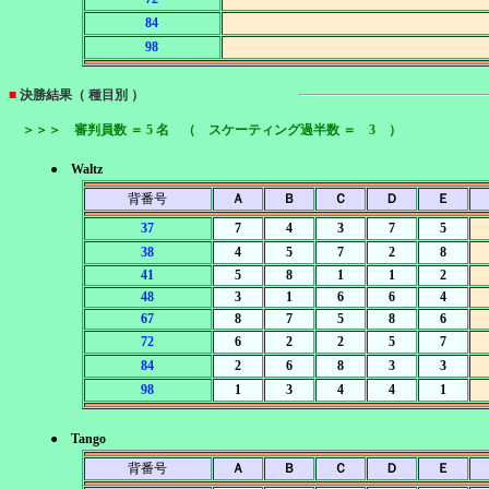
84
98
■
決勝結果（ 種目別 ）
＞＞＞ 審判員数 ＝ 5 名 （ スケーティング過半数 ＝ 3 ）
● Waltz
背番号
Ａ
Ｂ
Ｃ
Ｄ
Ｅ
37
7
4
3
7
5
38
4
5
7
2
8
41
5
8
1
1
2
48
3
1
6
6
4
67
8
7
5
8
6
72
6
2
2
5
7
84
2
6
8
3
3
98
1
3
4
4
1
● Tango
背番号
Ａ
Ｂ
Ｃ
Ｄ
Ｅ