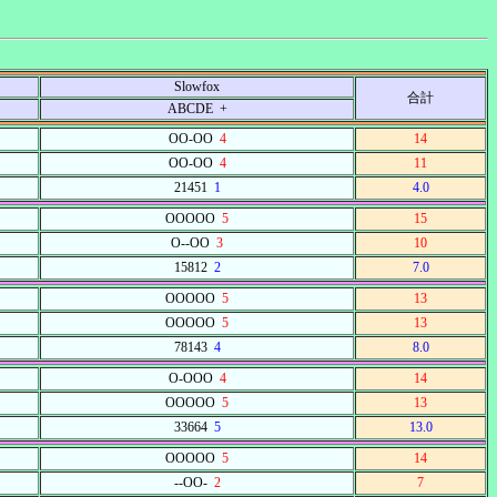
Slowfox
合計
ABCDE +
OO-OO
4
14
OO-OO
4
11
21451
1
4.0
OOOOO
5
15
O--OO
3
10
15812
2
7.0
OOOOO
5
13
OOOOO
5
13
78143
4
8.0
O-OOO
4
14
OOOOO
5
13
33664
5
13.0
OOOOO
5
14
--OO-
2
7