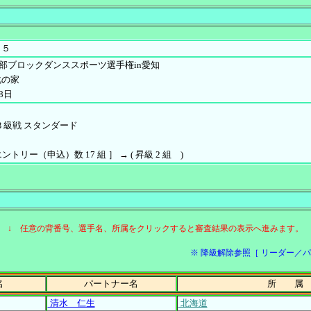
０５
PD中部ブロックダンススポーツ選手権in愛知
化の家
8日
Ｂ級戦 スタンダード
 エントリー（申込）数 17 組 ］ → ( 昇級 2 組 )
↓ 任意の背番号、選手名、所属をクリックすると審査結果の表示へ進みます。
※ 降級解除参照［ リーダー／パートナ
名
パートナー名
所 属
清水 仁生
北海道