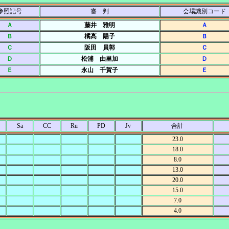
参照記号
審 判
会場識別コード
Ａ
藤井 雅明
Ａ
Ｂ
橘髙 陽子
Ｂ
Ｃ
阪田 員郭
Ｃ
Ｄ
松浦 由里加
Ｄ
Ｅ
永山 千賀子
Ｅ
Sa
CC
Ru
PD
Jv
合計
23.0
18.0
8.0
13.0
20.0
15.0
7.0
4.0