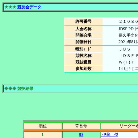
★★★
競技会データ
許可番号
２１０８
大会名称
JDSF-
開催会場
長久手文
開催日付
2021年8月
種別ｺｰﾄﾞ
ＪＢＳ
競技名称
ＪＤＳＦ 
競技種目
Ｗ (Ｔ) Ｆ
参加組数
14 組 /［
◆◆◆
競技結果
順位
背番号
リーダー
1
98
伊藤 傑