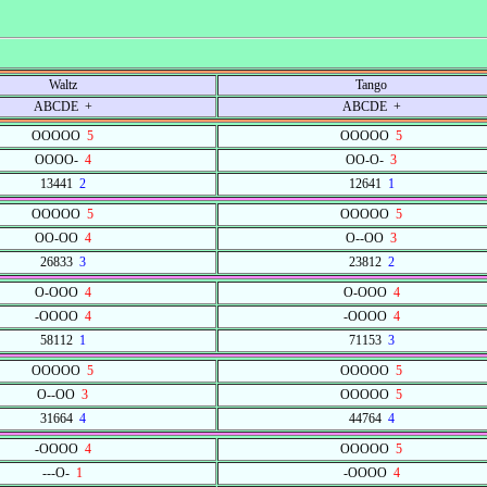
Waltz
Tango
ABCDE +
ABCDE +
OOOOO
5
OOOOO
5
OOOO-
4
OO-O-
3
13441
2
12641
1
OOOOO
5
OOOOO
5
OO-OO
4
O--OO
3
26833
3
23812
2
O-OOO
4
O-OOO
4
-OOOO
4
-OOOO
4
58112
1
71153
3
OOOOO
5
OOOOO
5
O--OO
3
OOOOO
5
31664
4
44764
4
-OOOO
4
OOOOO
5
---O-
1
-OOOO
4