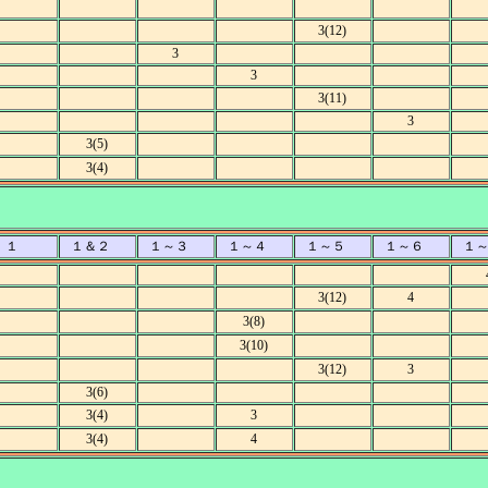
3(12)
3
3
3(11)
3
3(5)
3(4)
１
１＆２
１～３
１～４
１～５
１～６
１
3(12)
4
3(8)
3(10)
3(12)
3
3(6)
3(4)
3
3(4)
4