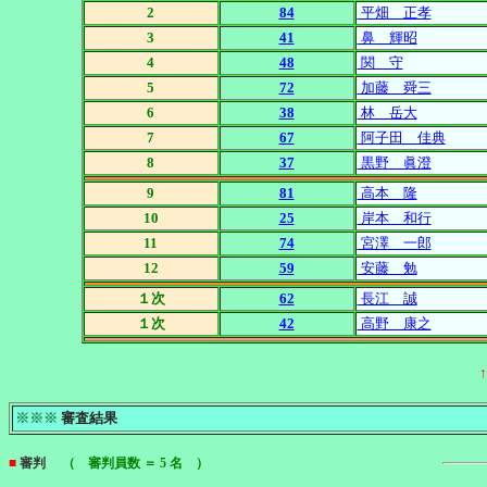
2
84
平畑 正孝
3
41
鼻 輝昭
4
48
関 守
5
72
加藤 舜三
6
38
林 岳大
7
67
阿子田 佳典
8
37
黒野 眞澄
9
81
高本 隆
10
25
岸本 和行
11
74
宮澤 一郎
12
59
安藤 勉
１次
62
長江 誠
１次
42
高野 康之
※※※
審査結果
■
審判
（ 審判員数 ＝ 5 名 ）