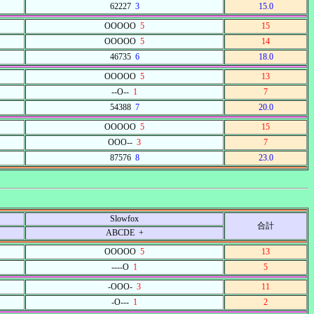
62227
3
15.0
OOOOO
5
15
OOOOO
5
14
46735
6
18.0
OOOOO
5
13
--O--
1
7
54388
7
20.0
OOOOO
5
15
OOO--
3
7
87576
8
23.0
Slowfox
合計
ABCDE +
OOOOO
5
13
----O
1
5
-OOO-
3
11
-O---
1
2