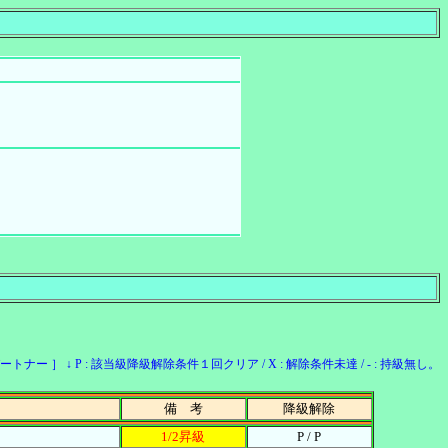
ー ］ ↓ P : 該当級降級解除条件１回クリア / X : 解除条件未達 / - : 持級無し。
備 考
降級解除
1/2昇級
P / P