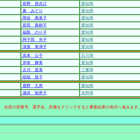
長野 登志江
愛知県
鼻 みどり
愛知県
岡谷 惠美子
愛知県
長田 真樹子
愛知県
福島 のり子
愛知県
阿子田 光子
愛知県
清原 美津子
愛知県
高本 公子
石川県
岸本 輝美
愛知県
古川 直美
三重県
稲垣 昌子
愛知県
鹿野 久恵
愛知県
酒井 智恵子
長野県
↑ 任意の背番号、選手名、所属をクリックすると審査結果の表示へ進みます