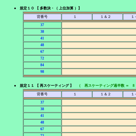
● 規定１０ 【 多数決・（ 上位加算 ）】
背番号
１
１＆２
１
37
38
41
48
67
72
84
98
● 規定１１ 【 再スケーティング 】
（ 再スケーティング過半数 ＝ 8
背番号
１
１＆２
１
37
38
41
48
67
72