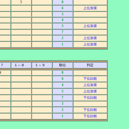
5
8
6
上位加算
3
4
5
上位加算
7
2
上位加算
1
上位加算
～７
１～８
１～９
順位
判定
4
8
6
下位比較
4
上位加算
5
上位加算
7
下位比較
3
2
下位比較
1
下位比較