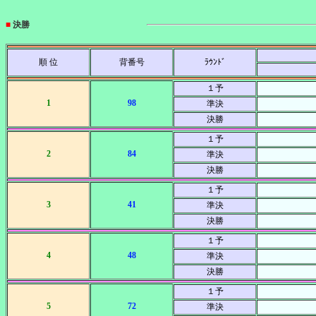
■
決勝
順 位
背番号
ﾗｳﾝﾄﾞ
１予
1
98
準決
決勝
１予
2
84
準決
決勝
１予
3
41
準決
決勝
１予
4
48
準決
決勝
１予
5
72
準決