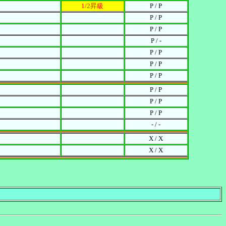
1/2昇級
P / P
P / P
P / P
P / -
P / P
P / P
P / P
P / P
P / P
P / P
- / -
X / X
X / X
。