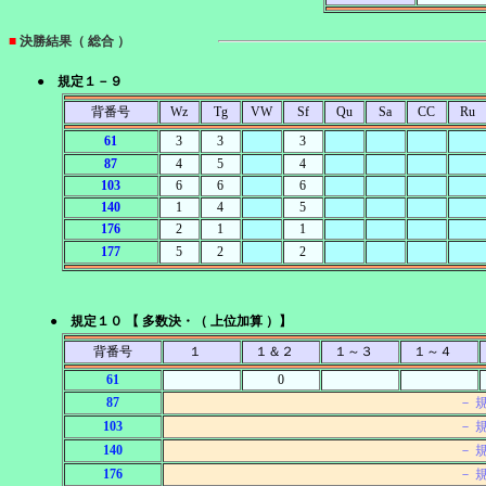
■
決勝結果（ 総合 ）
● 規定１－９
背番号
Wz
Tg
VW
Sf
Qu
Sa
CC
Ru
61
3
3
3
87
4
5
4
103
6
6
6
140
1
4
5
176
2
1
1
177
5
2
2
● 規定１０ 【 多数決・（ 上位加算 ）】
背番号
１
１＆２
１～３
１～４
61
0
87
－ 
103
－ 
140
－ 
176
－ 