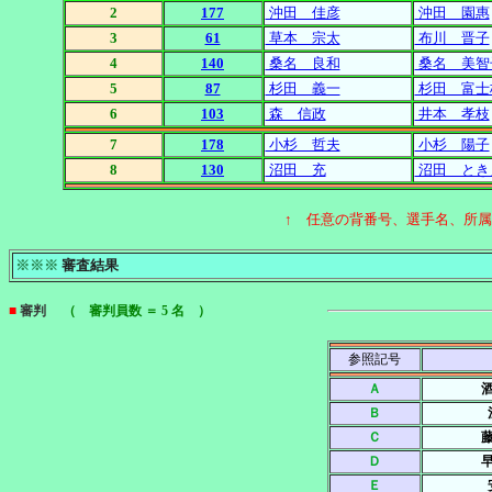
2
177
沖田 佳彦
沖田 園惠
3
61
草本 宗太
布川 晋子
4
140
桑名 良和
桑名 美智
5
87
杉田 義一
杉田 富士
6
103
森 信政
井本 孝枝
7
178
小杉 哲夫
小杉 陽子
8
130
沼田 充
沼田 とき
↑ 任意の背番号、選手名、所
※※※
審査結果
■
審判
（ 審判員数 ＝ 5 名 ）
参照記号
Ａ
Ｂ
Ｃ
Ｄ
Ｅ