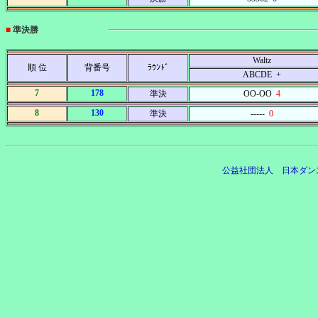
■
準決勝
Waltz
順 位
背番号
ﾗｳﾝﾄﾞ
ABCDE +
7
178
準決
OO-OO
4
8
130
準決
-----
0
公益社団法人 日本ダン