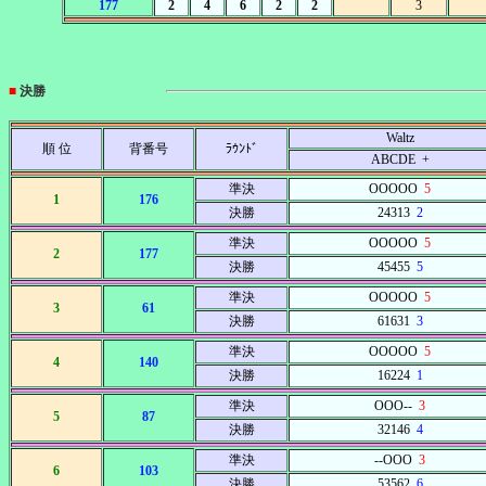
177
2
4
6
2
2
3
■
決勝
Waltz
順 位
背番号
ﾗｳﾝﾄﾞ
ABCDE +
準決
OOOOO
5
1
176
決勝
24313
2
準決
OOOOO
5
2
177
決勝
45455
5
準決
OOOOO
5
3
61
決勝
61631
3
準決
OOOOO
5
4
140
決勝
16224
1
準決
OOO--
3
5
87
決勝
32146
4
準決
--OOO
3
6
103
決勝
53562
6