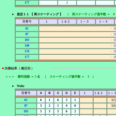
177
2
● 規定１１ 【 再スケーティング 】
（ 再スケーティング過半数 ＝ 8
背番号
１
１＆２
１～３
１～４
61
－ 
87
－ 
103
－ 
140
－ 
176
－ 
177
－ 
■
決勝結果（ 種目別 ）
＞＞＞ 審判員数 ＝ 5 名 （ スケーティング過半数 ＝ 3 ）
● Waltz
背番号
Ａ
Ｂ
Ｃ
Ｄ
Ｅ
１
１＆２
１～
61
6
1
6
3
1
3(5
87
3
2
1
4
6
3(6
103
5
3
5
6
2