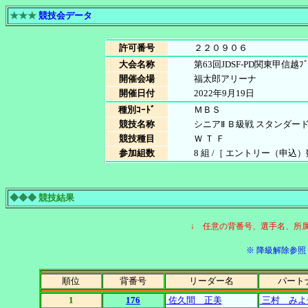
★★★
競技会データ
許可番号
２２０９０６
大会名称
第63回JDSF-PD関東甲信越ﾌﾞ
開催会場
福太郎アリーナ
開催日付
2022年9月19日
種別ｺｰﾄﾞ
ＭＢＳ
競技名称
シニアⅡ Ｂ級戦 スタンダー
競技種目
Ｗ Ｔ Ｆ
参加組数
8 組 /［ エントリー（申込）数 8
◆◆◆
競技結果
↓ 任意の背番号、選手名、所
※ 降級解除参照［
順位
背番号
リーダー名
パート
1
176
佐久間 正美
三村 みよ