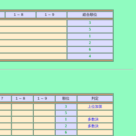
１～８
１～９
総合順位
3
5
1
2
6
4
～７
１～８
１～９
順位
判定
3
上位加算
5
1
多数決
2
多数決
6