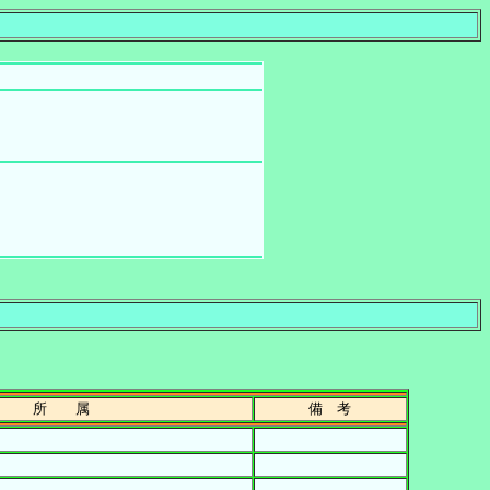
所 属
備 考