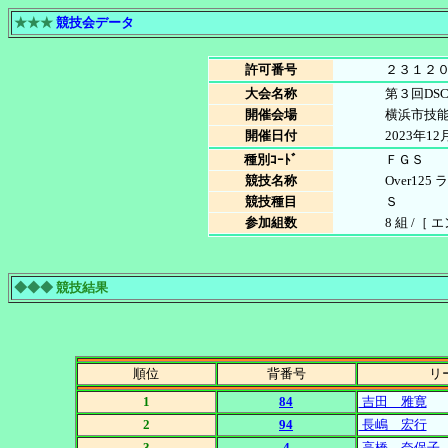
★★★
競技会データ
許可番号
２３１２
大会名称
第３回DS
開催会場
横浜市技
開催日付
2023年12
種別ｺｰﾄﾞ
ＦＧＳ
競技名称
Over125 
競技種目
Ｓ
参加組数
8 組 /［
◆◆◆
競技結果
順位
背番号
リ
1
84
吉田 雅寛
2
94
長嶋 宏行
3
4
高橋 奈保子