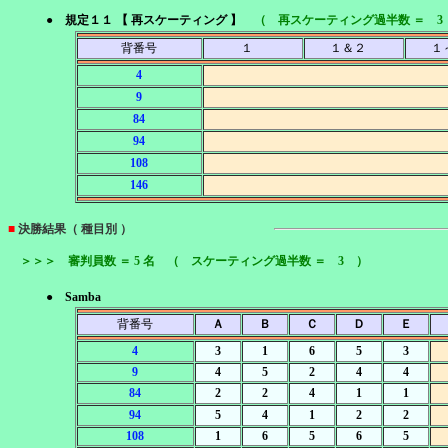
● 規定１１ 【 再スケーティング 】
（ 再スケーティング過半数 ＝ 3
背番号
１
１＆２
１
4
9
84
94
108
146
■
決勝結果（ 種目別 ）
＞＞＞ 審判員数 ＝ 5 名 （ スケーティング過半数 ＝ 3 ）
● Samba
背番号
Ａ
Ｂ
Ｃ
Ｄ
Ｅ
4
3
1
6
5
3
9
4
5
2
4
4
84
2
2
4
1
1
94
5
4
1
2
2
108
1
6
5
6
5