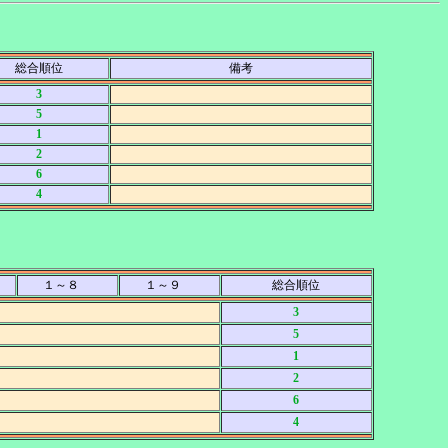
総合順位
備考
3
5
1
2
6
4
１～８
１～９
総合順位
3
5
1
2
6
4