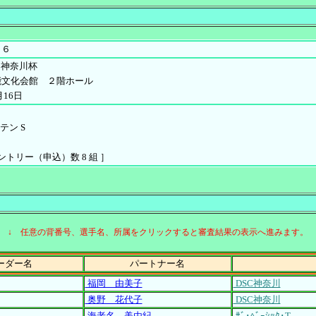
０６
C神奈川杯
能文化会館 ２階ホール
月16日
ラテン S
 エントリー（申込）数 8 組 ］
↓ 任意の背番号、選手名、所属をクリックすると審査結果の表示へ進みます。
ーダー名
パートナー名
福岡 由美子
DSC神奈川
奥野 花代子
DSC神奈川
海老名 美由紀
ｻﾞ･ﾍﾞｰｼｯｸ･T