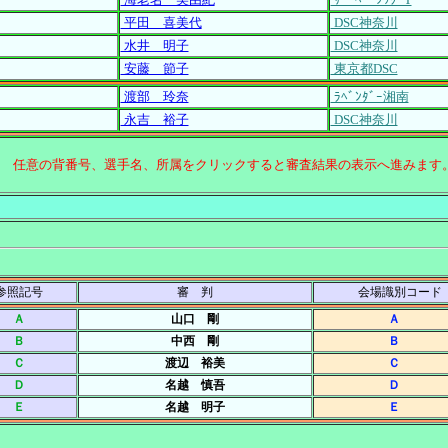
平田 喜美代
DSC神奈川
水井 明子
DSC神奈川
安藤 節子
東京都DSC
渡部 玲奈
ﾗﾍﾞﾝﾀﾞｰ湘南
永吉 裕子
DSC神奈川
↑ 任意の背番号、選手名、所属をクリックすると審査結果の表示へ進みます
参照記号
審 判
会場識別コード
Ａ
山口 剛
Ａ
Ｂ
中西 剛
Ｂ
Ｃ
渡辺 裕美
Ｃ
Ｄ
名越 慎吾
Ｄ
Ｅ
名越 明子
Ｅ