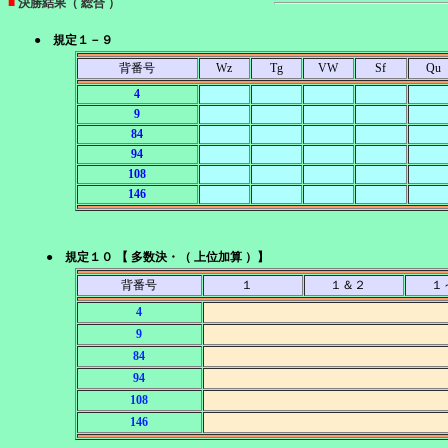
■
決勝結果（ 総合 ）
● 規定１－９
背番号
Wz
Tg
VW
Sf
Qu
4
9
84
94
108
146
● 規定１０ 【 多数決・（ 上位加算 ）】
背番号
１
１＆２
１
4
9
84
94
108
146