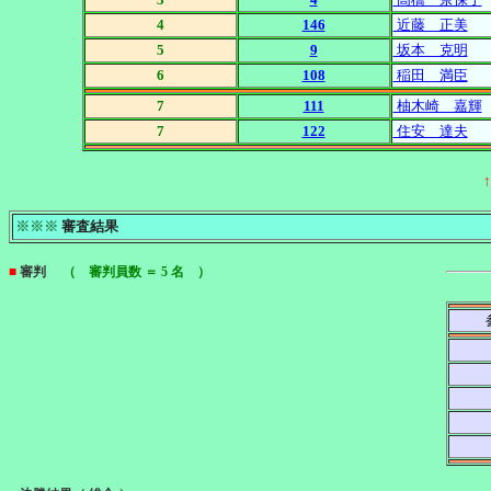
4
146
近藤 正美
5
9
坂本 克明
6
108
稲田 満臣
7
111
柚木崎 嘉輝
7
122
住安 達夫
※※※
審査結果
■
審判
（ 審判員数 ＝ 5 名 ）