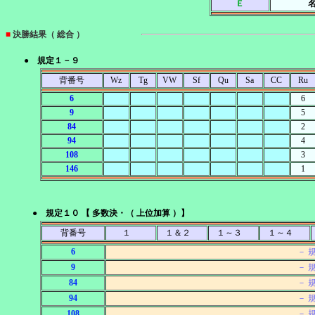
Ｅ
■
決勝結果（ 総合 ）
● 規定１－９
背番号
Wz
Tg
VW
Sf
Qu
Sa
CC
Ru
6
6
9
5
84
2
94
4
108
3
146
1
● 規定１０ 【 多数決・（ 上位加算 ）】
背番号
１
１＆２
１～３
１～４
6
－ 
9
－ 
84
－ 
94
－ 
108
－ 