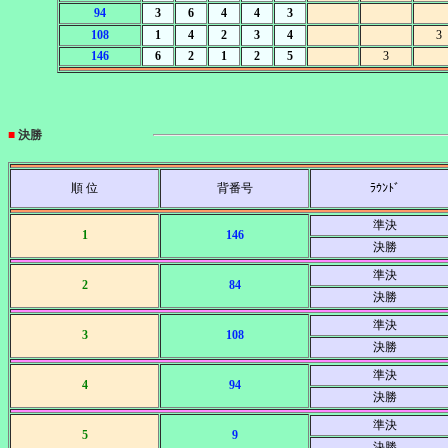
94
3
6
4
4
3
108
1
4
2
3
4
3
146
6
2
1
2
5
3
■
決勝
順 位
背番号
ﾗｳﾝﾄﾞ
準決
1
146
決勝
準決
2
84
決勝
準決
3
108
決勝
準決
4
94
決勝
準決
5
9
決勝