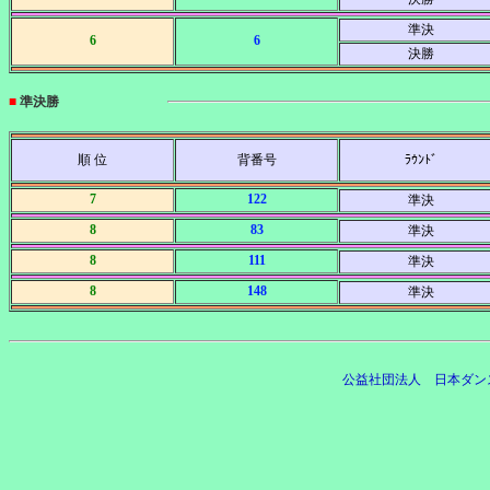
準決
6
6
決勝
■
準決勝
順 位
背番号
ﾗｳﾝﾄﾞ
7
122
準決
8
83
準決
8
111
準決
8
148
準決
公益社団法人 日本ダン