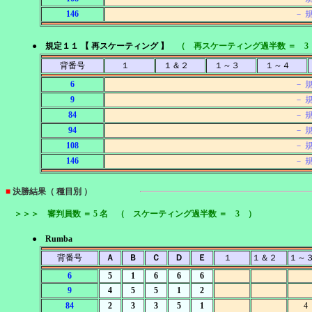
146
－ 
● 規定１１ 【 再スケーティング 】
（ 再スケーティング過半数 ＝ 3
背番号
１
１＆２
１～３
１～４
6
－ 
9
－ 
84
－ 
94
－ 
108
－ 
146
－ 
■
決勝結果（ 種目別 ）
＞＞＞ 審判員数 ＝ 5 名 （ スケーティング過半数 ＝ 3 ）
● Rumba
背番号
Ａ
Ｂ
Ｃ
Ｄ
Ｅ
１
１＆２
１～
6
5
1
6
6
6
9
4
5
5
1
2
84
2
3
3
5
1
4