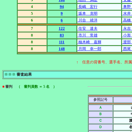
4
94
長嶋 宏行
奥野
5
9
坂本 克明
水井
6
6
川合 靖洋
高橋
7
122
住安 達夫
永吉
8
83
市川 常雄
小形
8
111
柚木崎 嘉輝
渡部
8
148
月岡 幸一郎
西尾
↑ 任意の背番号、選手名、所
※※※
審査結果
■
審判
（ 審判員数 ＝ 5 名 ）
参照記号
Ａ
Ｂ
Ｃ
Ｄ