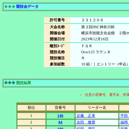
★★★
競技会データ
許可番号
２３１２０６
大会名称
第３回DSC神奈川杯
開催会場
横浜市技能文化会館 ２階
開催日付
2023年12月16日
種別ｺｰﾄﾞ
ＦＧＲ
競技名称
Over125 ラテン R
競技種目
Ｒ
参加組数
10 組 /［ エントリー（申込）
◆◆◆
競技結果
↓ 任意の背番号、選手名、所
順位
背番号
リーダー名
1
146
近藤 正美
平田
2
84
吉田 雅寛
福岡
3
108
稲田 満臣
安藤