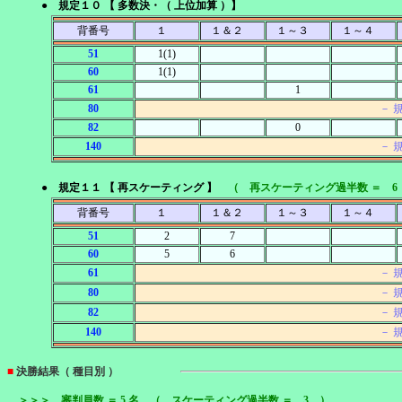
● 規定１０ 【 多数決・（ 上位加算 ）】
背番号
１
１＆２
１～３
１～４
51
1(1)
60
1(1)
61
1
80
－ 
82
0
140
－ 
● 規定１１ 【 再スケーティング 】
（ 再スケーティング過半数 ＝ 6
背番号
１
１＆２
１～３
１～４
51
2
7
60
5
6
61
－ 
80
－ 
82
－ 
140
－ 
■
決勝結果（ 種目別 ）
＞＞＞ 審判員数 ＝ 5 名 （ スケーティング過半数 ＝ 3 ）