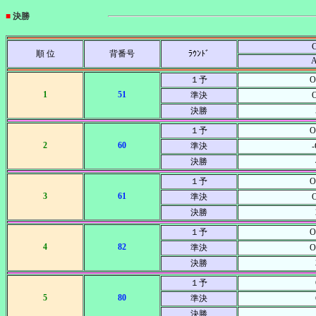
■
決勝
C
順 位
背番号
ﾗｳﾝﾄﾞ
１予
O
1
51
準決
決勝
１予
O
2
60
準決
決勝
１予
O
3
61
準決
決勝
１予
O
4
82
準決
O
決勝
１予
5
80
準決
決勝