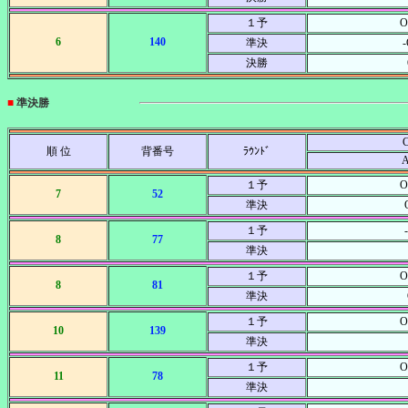
１予
O
6
140
準決
決勝
■
準決勝
C
順 位
背番号
ﾗｳﾝﾄﾞ
１予
O
7
52
準決
１予
8
77
準決
１予
O
8
81
準決
１予
O
10
139
準決
１予
O
11
78
準決