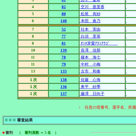
4
82
空川 亜里香
5
80
松尾 有紗
6
140
本田 春乃
7
52
社本 実由
8
77
白須 里英
8
81
ｵｼﾀ芽愛ｱﾘｼｱｳｺﾞ
10
139
長澤 佳那
11
78
榎本 海七
11
79
中村 小梅
13
135
古市 和奏
１次
138
佐藤 心海
１次
136
奥平 紗季
１次
137
藤澤 日向子
↑ 任意の背番号、選手名、所
※※※
審査結果
■
審判
（ 審判員数 ＝ 5 名 ）