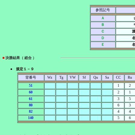
参照記号
Ａ
Ｂ
Ｃ
Ｄ
Ｅ
■
決勝結果（ 総合 ）
● 規定１－９
背番号
Wz
Tg
VW
Sf
Qu
Sa
CC
Ru
51
1
2
60
2
1
61
3
5
80
6
3
82
4
4
140
5
6