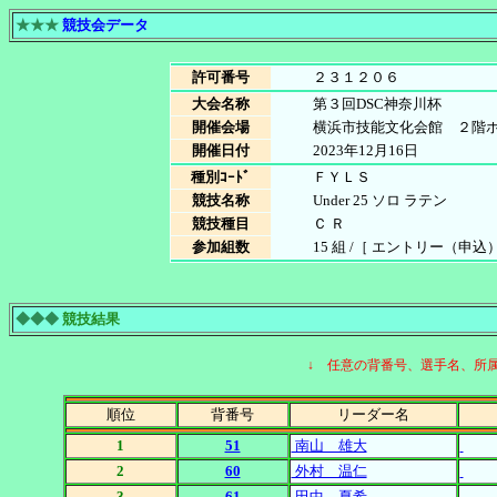
★★★
競技会データ
許可番号
２３１２０６
大会名称
第３回DSC神奈川杯
開催会場
横浜市技能文化会館 ２階
開催日付
2023年12月16日
種別ｺｰﾄﾞ
ＦＹＬＳ
競技名称
Under 25 ソロ ラテン
競技種目
Ｃ Ｒ
参加組数
15 組 /［ エントリー（申込）
◆◆◆
競技結果
↓ 任意の背番号、選手名、所
順位
背番号
リーダー名
1
51
南山 雄大
2
60
外村 温仁
3
61
田中 夏希