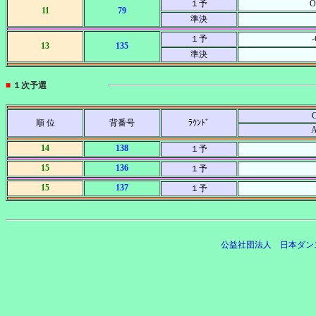
１予
O
11
79
準決
１予
13
135
準決
■
１次予選
C
順 位
背番号
ﾗｳﾝﾄﾞ
14
138
１予
15
136
１予
15
137
１予
公益社団法人 日本ダン