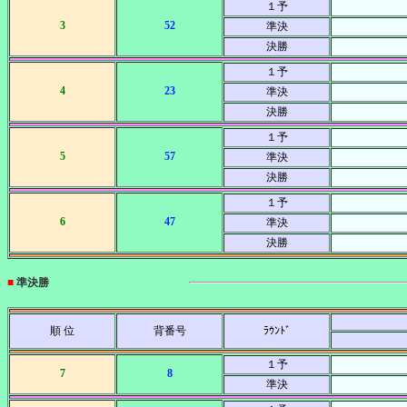
１予
3
52
準決
決勝
１予
4
23
準決
決勝
１予
5
57
準決
決勝
１予
6
47
準決
決勝
■
準決勝
順 位
背番号
ﾗｳﾝﾄﾞ
１予
7
8
準決