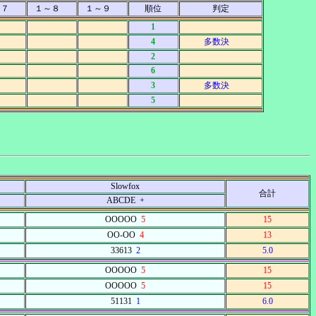
～７
１～８
１～９
順位
判定
1
4
多数決
2
6
3
多数決
5
Slowfox
合計
ABCDE +
OOOOO
5
15
OO-OO
4
13
33613
2
5.0
OOOOO
5
15
OOOOO
5
15
51131
1
6.0