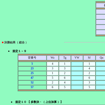
■
決勝結果（ 総合 ）
● 規定１－９
背番号
Wz
Tg
VW
Sf
Qu
5
4
1
1
23
3
3
4
25
1
2
2
47
5
6
6
52
2
4
3
57
6
5
5
● 規定１０ 【 多数決・（ 上位加算 ）】