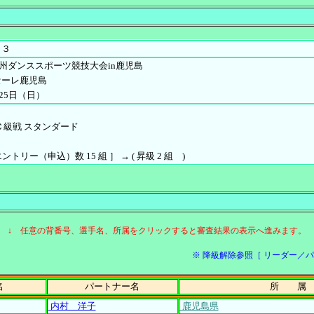
１３
PD九州ダンススポーツ競技大会in鹿児島
セーレ鹿児島
月25日（日）
Ｃ級戦 スタンダード
 エントリー（申込）数 15 組 ］ → ( 昇級 2 組 )
↓ 任意の背番号、選手名、所属をクリックすると審査結果の表示へ進みます。
※ 降級解除参照［ リーダー／パートナ
名
パートナー名
所 属
内村 洋子
鹿児島県