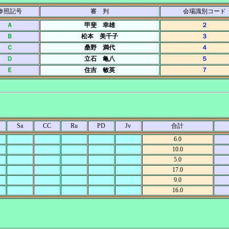
参照記号
審 判
会場識別コード
Ａ
甲斐 幸雄
２
Ｂ
松本 美千子
３
Ｃ
桑野 満代
４
Ｄ
立石 亀八
５
Ｅ
住吉 敏英
７
Sa
CC
Ru
PD
Jv
合計
6.0
10.0
5.0
17.0
9.0
16.0