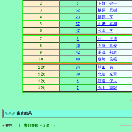
2
5
下野 健一
3
52
楠原 秀樹
4
23
篠原 亨
5
57
山﨑 真和
6
47
和田 学
7
8
村井 正博
8
46
石塚 眞俊
9
42
湯浅 邦彦
10
40
森崎 俊範
１次
34
﨑山 良二
１次
39
北迫 光章
１次
6
渡邉 保夫
１次
7
丸山 重記
※※※
審査結果
■
審判
（ 審判員数 ＝ 5 名 ）