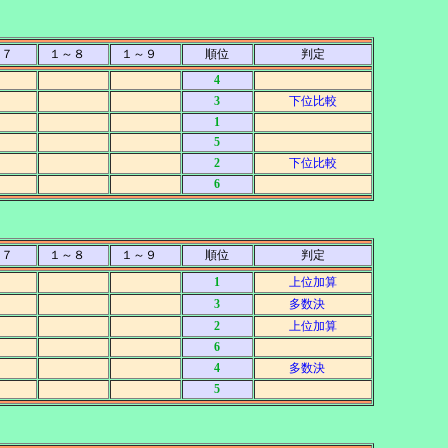
～７
１～８
１～９
順位
判定
4
3
下位比較
1
5
2
下位比較
6
～７
１～８
１～９
順位
判定
1
上位加算
3
多数決
2
上位加算
6
4
多数決
5