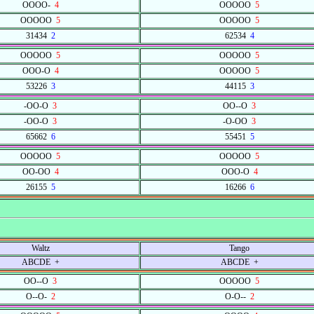
OOOO-
4
OOOOO
5
OOOOO
5
OOOOO
5
31434
2
62534
4
OOOOO
5
OOOOO
5
OOO-O
4
OOOOO
5
53226
3
44115
3
-OO-O
3
OO--O
3
-OO-O
3
-O-OO
3
65662
6
55451
5
OOOOO
5
OOOOO
5
OO-OO
4
OOO-O
4
26155
5
16266
6
Waltz
Tango
ABCDE +
ABCDE +
OO--O
3
OOOOO
5
O--O-
2
O-O--
2