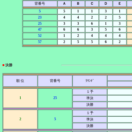
背番号
Ａ
Ｂ
Ｃ
Ｄ
Ｅ
5
5
1
1
3
1
23
4
4
2
2
5
25
3
3
6
1
3
47
6
6
3
5
6
52
1
2
4
4
4
57
2
5
5
6
2
■
決勝
順 位
背番号
ﾗｳﾝﾄﾞ
１予
1
25
準決
決勝
１予
2
5
準決
決勝