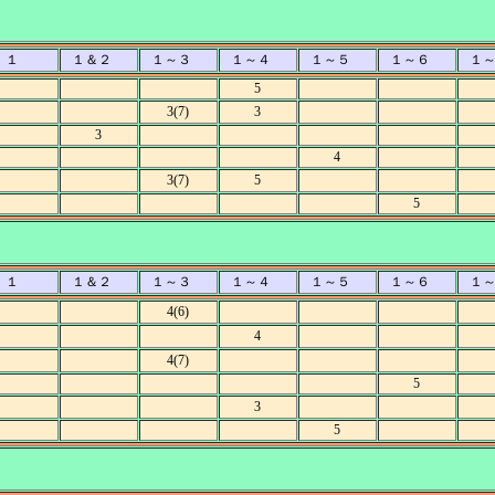
１
１＆２
１～３
１～４
１～５
１～６
１
5
3(7)
3
3
4
3(7)
5
5
１
１＆２
１～３
１～４
１～５
１～６
１
4(6)
4
4(7)
5
3
5