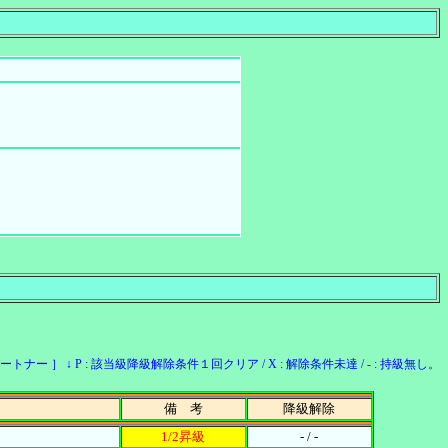
ー ］ ↓ P : 該当級降級解除条件１回クリア / X : 解除条件未達 / - : 持級無し。
備 考
降級解除
1/2昇級
- / -