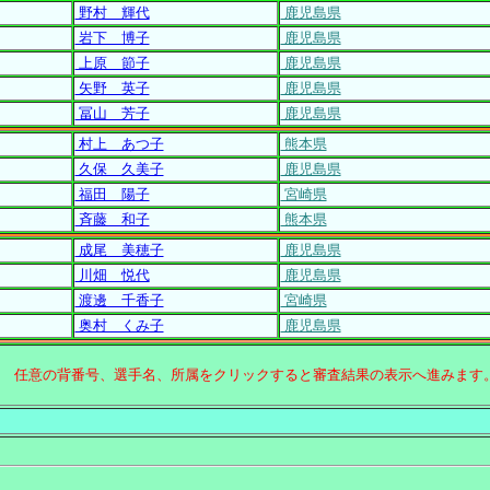
野村 輝代
鹿児島県
岩下 博子
鹿児島県
上原 節子
鹿児島県
矢野 英子
鹿児島県
冨山 芳子
鹿児島県
村上 あつ子
熊本県
久保 久美子
鹿児島県
福田 陽子
宮崎県
斉藤 和子
熊本県
成尾 美穂子
鹿児島県
川畑 悦代
鹿児島県
渡邊 千香子
宮崎県
奥村 くみ子
鹿児島県
↑ 任意の背番号、選手名、所属をクリックすると審査結果の表示へ進みます