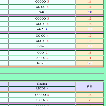
OOOOO
5
14
OO-OO
4
14
12444
3
9.0
OOOOO
5
15
OOO-O
4
13
44225
4
10.0
OO-OO
4
10
OOO-O
4
10
25562
5
16.0
-OOO-
3
13
-OOO-
3
11
66356
6
17.0
Slowfox
合計
ABCDE +
OOOOO
5
13
O-OO-
3
7