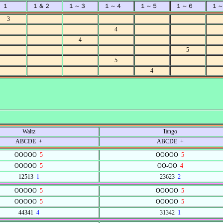
１
１＆２
１～３
１～４
１～５
１～６
１
3
4
4
5
5
4
Waltz
Tango
ABCDE +
ABCDE +
OOOOO
5
OOOOO
5
OOOOO
5
OO-OO
4
12513
1
23623
2
OOOOO
5
OOOOO
5
OOOOO
5
OOOOO
5
44341
4
31342
1