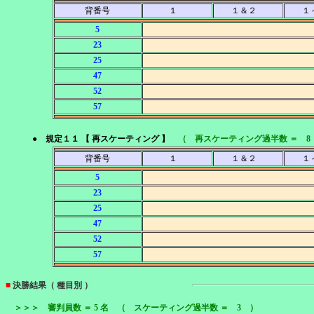
背番号
１
１＆２
１
5
23
25
47
52
57
● 規定１１ 【 再スケーティング 】
（ 再スケーティング過半数 ＝ 8
背番号
１
１＆２
１
5
23
25
47
52
57
■
決勝結果（ 種目別 ）
＞＞＞ 審判員数 ＝ 5 名 （ スケーティング過半数 ＝ 3 ）