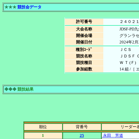
★★★
競技会データ
許可番号
２４０２
大会名称
JDSF-
開催会場
グランラ
開催日付
2024年2
種別ｺｰﾄﾞ
ＪＣＳ
競技名称
ＪＤＳＦ 
競技種目
Ｗ Ｔ (Ｆ)
参加組数
14 組 /［
◆◆◆
競技結果
順位
背番号
リーダー
1
25
永田 芳道