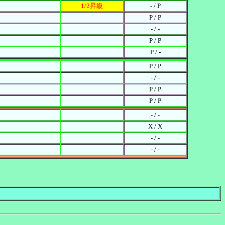
1/2昇級
- / P
P / P
- / -
P / P
P / -
P / P
- / -
P / P
P / P
- / -
X / X
- / -
- / -
。