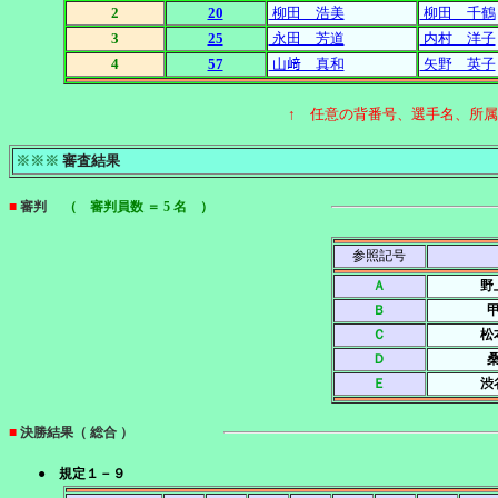
2
20
柳田 浩美
柳田 千鶴
3
25
永田 芳道
内村 洋子
4
57
山﨑 真和
矢野 英子
↑ 任意の背番号、選手名、所
※※※
審査結果
■
審判
（ 審判員数 ＝ 5 名 ）
参照記号
Ａ
野
Ｂ
Ｃ
松
Ｄ
Ｅ
渋
■
決勝結果（ 総合 ）
● 規定１－９