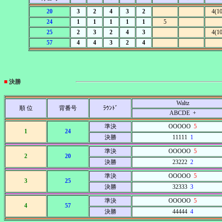
20
3
2
4
3
2
4(10
24
1
1
1
1
1
5
25
2
3
2
4
3
4(10
57
4
4
3
2
4
■
決勝
Waltz
順 位
背番号
ﾗｳﾝﾄﾞ
ABCDE +
準決
OOOOO
5
1
24
決勝
11111
1
準決
OOOOO
5
2
20
決勝
23222
2
準決
OOOOO
5
3
25
決勝
32333
3
準決
OOOOO
5
4
57
決勝
44444
4