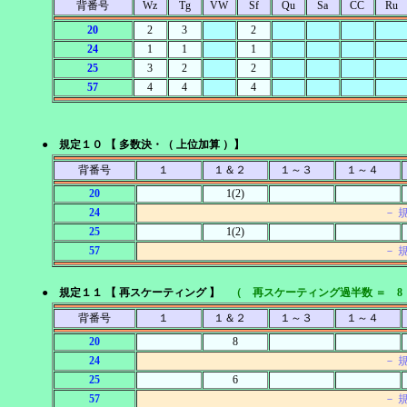
背番号
Wz
Tg
VW
Sf
Qu
Sa
CC
Ru
20
2
3
2
24
1
1
1
25
3
2
2
57
4
4
4
● 規定１０ 【 多数決・（ 上位加算 ）】
背番号
１
１＆２
１～３
１～４
20
1(2)
24
－ 
25
1(2)
57
－ 
● 規定１１ 【 再スケーティング 】
（ 再スケーティング過半数 ＝ 8
背番号
１
１＆２
１～３
１～４
20
8
24
－ 
25
6
57
－ 