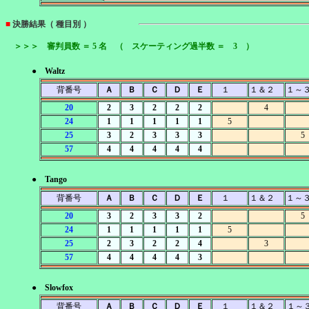
■
決勝結果（ 種目別 ）
＞＞＞ 審判員数 ＝ 5 名 （ スケーティング過半数 ＝ 3 ）
● Waltz
背番号
Ａ
Ｂ
Ｃ
Ｄ
Ｅ
１
１＆２
１～
20
2
3
2
2
2
4
24
1
1
1
1
1
5
25
3
2
3
3
3
5
57
4
4
4
4
4
● Tango
背番号
Ａ
Ｂ
Ｃ
Ｄ
Ｅ
１
１＆２
１～
20
3
2
3
3
2
5
24
1
1
1
1
1
5
25
2
3
2
2
4
3
57
4
4
4
4
3
● Slowfox
背番号
Ａ
Ｂ
Ｃ
Ｄ
Ｅ
１
１＆２
１～