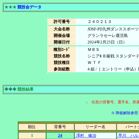
★★★
競技会データ
許可番号
２４０２１３
大会名称
JDSF-PD九州ダンススポー
開催会場
グランラセーレ鹿児島
開催日付
2024年2月25日（日）
種別ｺｰﾄﾞ
ＭＢＳ
競技名称
シニアⅡ Ｂ級戦 スタンダー
競技種目
Ｗ Ｔ Ｆ
参加組数
4 組 /［ エントリー（申込）数 4
◆◆◆
競技結果
↓ 任意の背番号、選手名、所
※ 降級解除参照［
順位
背番号
リーダー名
パート
1
24
澤村 修治
早川 ハル