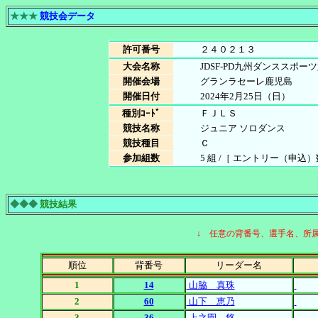
★★★
競技会データ
許可番号
２４０２１３
大会名称
JDSF-PD九州ダンススポー
開催会場
グランラセーレ鹿児島
開催日付
2024年2月25日（日）
種別ｺｰﾄﾞ
ＦＪＬＳ
競技名称
ジュニア ソロダンス
競技種目
Ｃ
参加組数
5 組 /［ エントリー（申込）数
◆◆◆
競技結果
↓ 任意の背番号、選手名、所
順位
背番号
リーダー名
1
14
山脇 真珠
2
60
山下 恵乃
3
36
上之園 悠