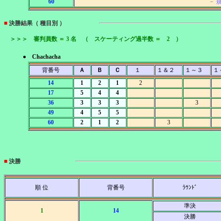
60
－ 
■
決勝結果（ 種目別 ）
＞＞＞ 審判員数 ＝ 3 名 （ スケーティング過半数 ＝ 2 ）
● Chachacha
背番号
Ａ
Ｂ
Ｃ
１
１＆２
１～３
１
14
1
2
1
2
17
5
4
4
36
3
3
3
3
49
4
5
5
60
2
1
2
3
■
決勝
順 位
背番号
ﾗｳﾝﾄﾞ
準決
1
14
決勝