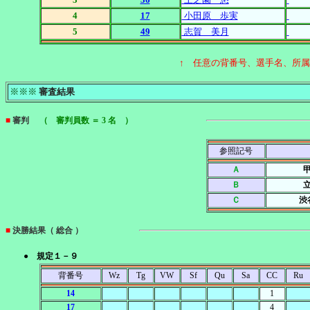
4
17
小田原 歩実
5
49
志賀 美月
↑ 任意の背番号、選手名、所
※※※
審査結果
■
審判
（ 審判員数 ＝ 3 名 ）
参照記号
Ａ
Ｂ
Ｃ
渋
■
決勝結果（ 総合 ）
● 規定１－９
背番号
Wz
Tg
VW
Sf
Qu
Sa
CC
Ru
14
1
17
4