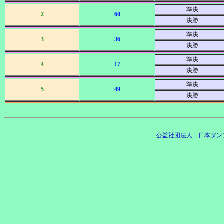
準決
2
60
決勝
準決
3
36
決勝
準決
4
17
決勝
準決
5
49
決勝
公益社団法人 日本ダン