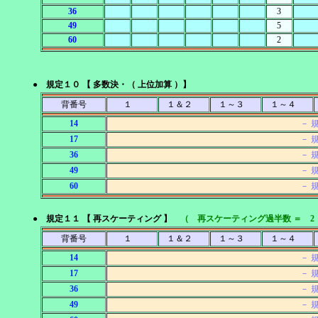
36
3
49
5
60
2
● 規定１０ 【 多数決・（ 上位加算 ）】
背番号
１
１＆２
１～３
１～４
14
－ 
17
－ 
36
－ 
49
－ 
60
－ 
● 規定１１ 【 再スケーティング 】
（ 再スケーティング過半数 ＝ 2
背番号
１
１＆２
１～３
１～４
14
－ 
17
－ 
36
－ 
49
－ 