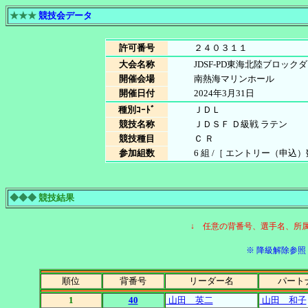
★★★
競技会データ
許可番号
２４０３１１
大会名称
JDSF-PD東海北陸ブロック
開催会場
南熱海マリンホール
開催日付
2024年3月31日
種別ｺｰﾄﾞ
ＪＤＬ
競技名称
ＪＤＳＦ Ｄ級戦 ラテン
競技種目
Ｃ Ｒ
参加組数
6 組 /［ エントリー（申込）数 6
◆◆◆
競技結果
↓ 任意の背番号、選手名、所
※ 降級解除参照［
順位
背番号
リーダー名
パート
1
40
山田 英二
山田 和子