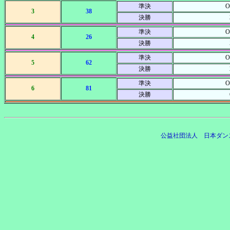
準決
O
3
38
決勝
準決
O
4
26
決勝
準決
O
5
62
決勝
準決
O
6
81
決勝
公益社団法人 日本ダン