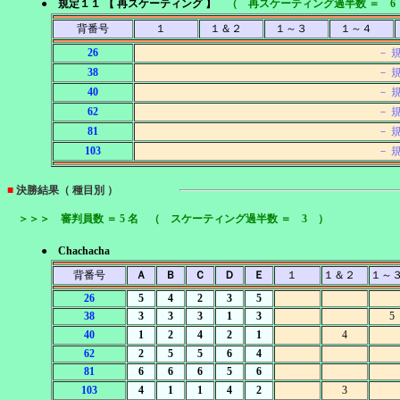
● 規定１１ 【 再スケーティング 】
（ 再スケーティング過半数 ＝ 6
背番号
１
１＆２
１～３
１～４
26
－ 
38
－ 
40
－ 
62
－ 
81
－ 
103
－ 
■
決勝結果（ 種目別 ）
＞＞＞ 審判員数 ＝ 5 名 （ スケーティング過半数 ＝ 3 ）
● Chachacha
背番号
Ａ
Ｂ
Ｃ
Ｄ
Ｅ
１
１＆２
１～
26
5
4
2
3
5
38
3
3
3
1
3
5
40
1
2
4
2
1
4
62
2
5
5
6
4
81
6
6
6
5
6
103
4
1
1
4
2
3