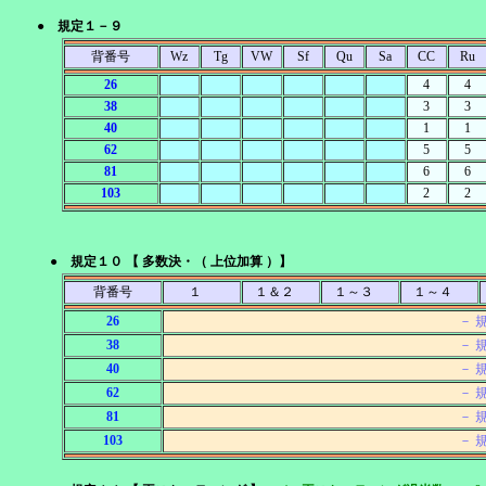
● 規定１－９
背番号
Wz
Tg
VW
Sf
Qu
Sa
CC
Ru
26
4
4
38
3
3
40
1
1
62
5
5
81
6
6
103
2
2
● 規定１０ 【 多数決・（ 上位加算 ）】
背番号
１
１＆２
１～３
１～４
26
－ 
38
－ 
40
－ 
62
－ 
81
－ 
103
－ 