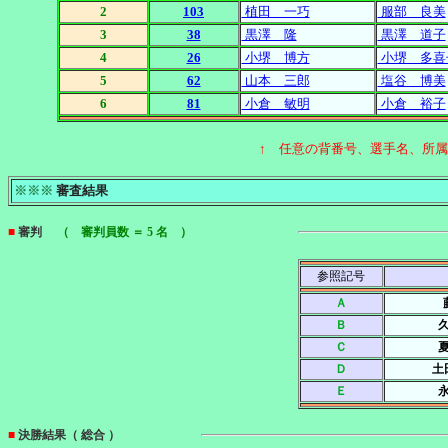
2
103
植田 一巧
服部 良美
3
38
黒澤 隆
黒澤 道子
4
26
小堺 博方
小堺 多喜
5
62
山本 三郎
塩谷 博美
6
81
小倉 敏明
小倉 裕子
↑ 任意の背番号、選手名、所
※※※
審査結果
■
審判
（ 審判員数 ＝ 5 名 ）
参照記号
Ａ
Ｂ
Ｃ
Ｄ
土
Ｅ
■
決勝結果（ 総合 ）