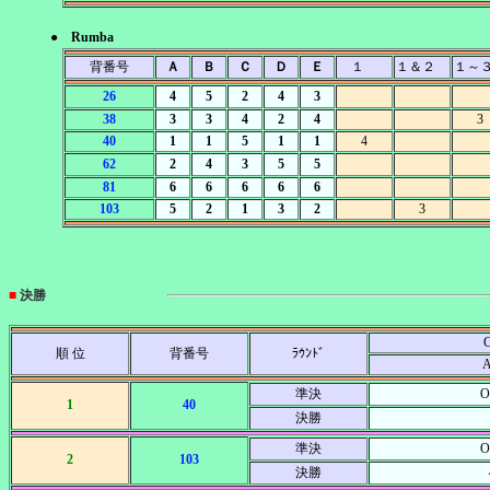
● Rumba
背番号
Ａ
Ｂ
Ｃ
Ｄ
Ｅ
１
１＆２
１～
26
4
5
2
4
3
38
3
3
4
2
4
3
40
1
1
5
1
1
4
62
2
4
3
5
5
81
6
6
6
6
6
103
5
2
1
3
2
3
■
決勝
C
順 位
背番号
ﾗｳﾝﾄﾞ
準決
O
1
40
決勝
準決
O
2
103
決勝