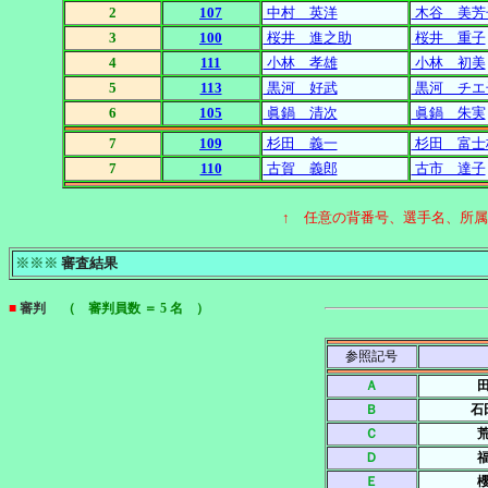
2
107
中村 英洋
木谷 美芳
3
100
桜井 進之助
桜井 重子
4
111
小林 孝雄
小林 初美
5
113
黒河 好武
黒河 チエ
6
105
眞鍋 清次
眞鍋 朱実
7
109
杉田 義一
杉田 富士
7
110
古賀 義郎
古市 達子
↑ 任意の背番号、選手名、所
※※※
審査結果
■
審判
（ 審判員数 ＝ 5 名 ）
参照記号
Ａ
Ｂ
石
Ｃ
Ｄ
Ｅ