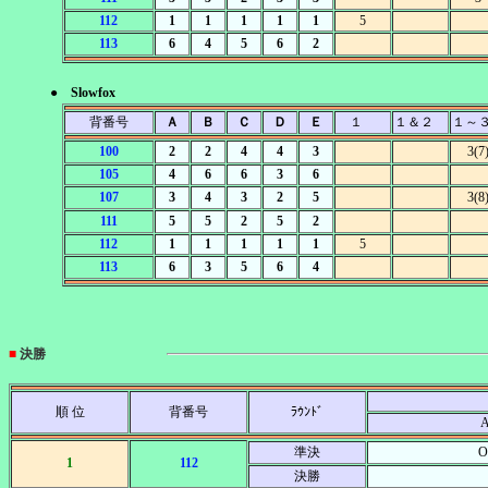
112
1
1
1
1
1
5
113
6
4
5
6
2
● Slowfox
背番号
Ａ
Ｂ
Ｃ
Ｄ
Ｅ
１
１＆２
１～
100
2
2
4
4
3
3(7
105
4
6
6
3
6
107
3
4
3
2
5
3(8
111
5
5
2
5
2
112
1
1
1
1
1
5
113
6
3
5
6
4
■
決勝
順 位
背番号
ﾗｳﾝﾄﾞ
準決
O
1
112
決勝