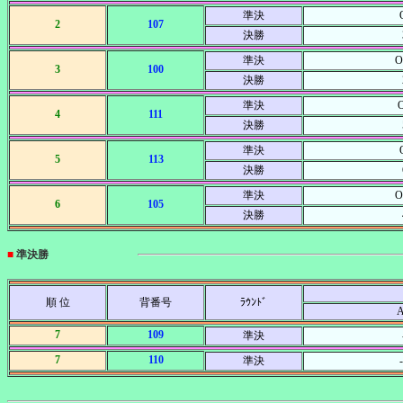
準決
2
107
決勝
準決
O
3
100
決勝
準決
4
111
決勝
準決
5
113
決勝
準決
O
6
105
決勝
■
準決勝
順 位
背番号
ﾗｳﾝﾄﾞ
7
109
準決
7
110
準決