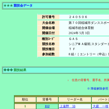
★★★
競技会データ
許可番号
２４０５０６
大会名称
第７０回稲城市ダンススポ
開催会場
稲城市総合体育館
開催日付
2024年 5月 3日
種別ｺｰﾄﾞ
ＧＡＳ
競技名称
シニアⅢ Ａ級戦 スタンダー
競技種目
Ｔ Ｆ
参加組数
8 組 /［ エントリー（申込）数 8
◆◆◆
競技結果
↓ 任意の背番号、選手名、所
※ 降級解除参照［
順位
背番号
リーダー名
パート
1
112
上遠野 治
大庭 一枝