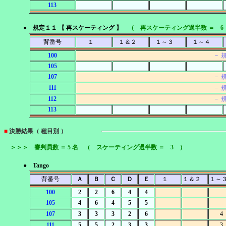
113
● 規定１１ 【 再スケーティング 】
（ 再スケーティング過半数 ＝ 6
背番号
１
１＆２
１～３
１～４
100
－ 
105
107
－ 
111
－ 
112
－ 
113
■
決勝結果（ 種目別 ）
＞＞＞ 審判員数 ＝ 5 名 （ スケーティング過半数 ＝ 3 ）
● Tango
背番号
Ａ
Ｂ
Ｃ
Ｄ
Ｅ
１
１＆２
１～
100
2
2
6
4
4
105
4
6
4
5
5
107
3
3
3
2
6
4
111
5
5
2
3
3
3