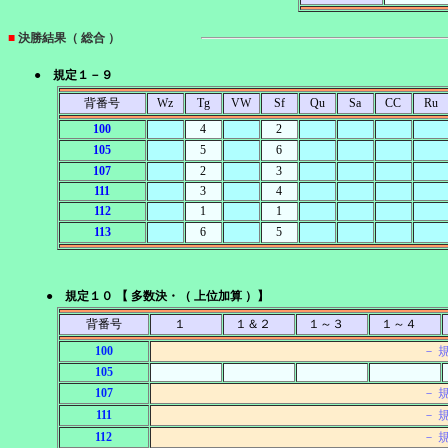
■
決勝結果（ 総合 ）
● 規定１－９
背番号
Wz
Tg
VW
Sf
Qu
Sa
CC
Ru
100
4
2
105
5
6
107
2
3
111
3
4
112
1
1
113
6
5
● 規定１０ 【 多数決・（ 上位加算 ）】
背番号
１
１＆２
１～３
１～４
100
－ 
105
107
－ 
111
－ 
112
－ 