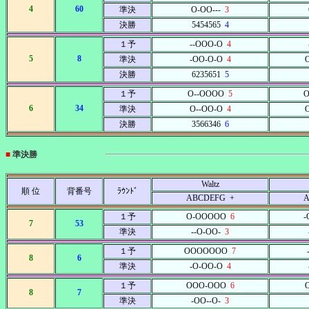
4
60
準決
O-OO---
3
決勝
5454565
4
１予
--OOO-O
4
5
8
準決
-OO-O-O
4
決勝
6235651
5
１予
O--OOOO
5
O
6
34
準決
O--OO-O
4
決勝
3566346
6
■
準決勝
Waltz
順 位
背番号
ﾗｳﾝﾄﾞ
ABCDEFG +
A
１予
O-OOOOO
6
-
7
53
準決
--O-OO-
3
１予
OOOOOOO
7
8
6
準決
-O-OO-O
4
１予
OOO-OOO
6
8
7
準決
-OO--O-
3