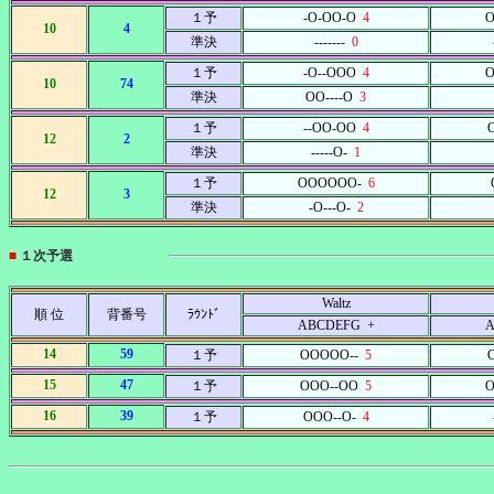
１予
-O-OO-O
4
O
10
4
準決
-------
0
１予
-O--OOO
4
O
10
74
準決
OO----O
3
１予
--OO-OO
4
12
2
準決
-----O-
1
１予
OOOOOO-
6
12
3
準決
-O---O-
2
■
１次予選
Waltz
順 位
背番号
ﾗｳﾝﾄﾞ
ABCDEFG +
A
14
59
１予
OOOOO--
5
15
47
１予
OOO--OO
5
O
16
39
１予
OOO--O-
4