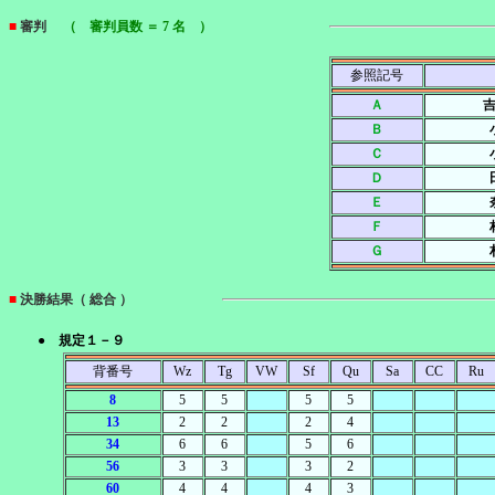
■
審判
（ 審判員数 ＝ 7 名 ）
参照記号
Ａ
吉
Ｂ
Ｃ
Ｄ
Ｅ
Ｆ
Ｇ
■
決勝結果（ 総合 ）
● 規定１－９
背番号
Wz
Tg
VW
Sf
Qu
Sa
CC
Ru
8
5
5
5
5
13
2
2
2
4
34
6
6
5
6
56
3
3
3
2
60
4
4
4
3