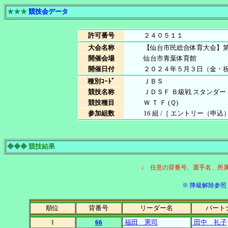
★★★
競技会データ
許可番号
２４０５１１
大会名称
【仙台市民総合体育大会】
開催会場
仙台市青葉体育館
開催日付
２０２４年５月３日（金・
種別ｺｰﾄﾞ
ＪＢＳ
競技名称
ＪＤＳＦ Ｂ級戦 スタンダー
競技種目
Ｗ Ｔ Ｆ (Ｑ)
参加組数
16 組 /［ エントリー（申込）数 
◆◆◆
競技結果
↓ 任意の背番号、選手名、所
※ 降級解除参照［
順位
背番号
リーダー名
パート
1
66
福田 憲司
田中 礼子