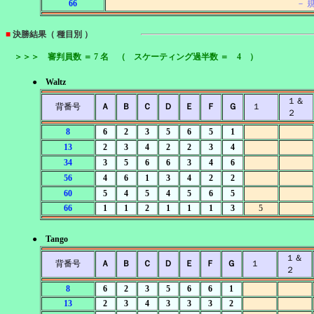
66
－ 
■
決勝結果（ 種目別 ）
＞＞＞ 審判員数 ＝ 7 名 （ スケーティング過半数 ＝ 4 ）
● Waltz
１＆
背番号
Ａ
Ｂ
Ｃ
Ｄ
Ｅ
Ｆ
Ｇ
１
２
8
6
2
3
5
6
5
1
13
2
3
4
2
2
3
4
34
3
5
6
6
3
4
6
56
4
6
1
3
4
2
2
60
5
4
5
4
5
6
5
66
1
1
2
1
1
1
3
5
● Tango
１＆
背番号
Ａ
Ｂ
Ｃ
Ｄ
Ｅ
Ｆ
Ｇ
１
２
8
6
2
3
5
6
6
1
13
2
3
4
3
3
3
2