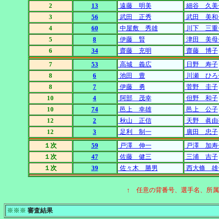
2
13
遠藤 明美
細谷 久美
3
56
武田 正秀
武田 美和
4
60
中屋敷 秀雄
川下 三重
5
8
伊藤 賢
津田 美母
6
34
齋藤 充明
齋藤 博子
7
53
高城 義広
日野 寿子
8
6
池田 豊
川瀬 ひろ
8
7
伊藤 勇
菅野 圭子
10
4
阿部 茂幸
但野 和子
10
74
邑上 幸雄
邑上 公子
12
2
秋山 正信
天野 眞由
12
3
足利 制一
廣田 忠子
１次
59
戸澤 伸一
戸澤 加寿
１次
47
佐藤 健三
三浦 吉子
１次
39
佐々木 勝男
西大條 雄
↑ 任意の背番号、選手名、所
※※※
審査結果