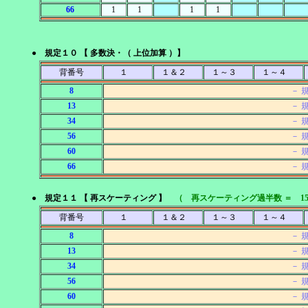
66
1
1
1
1
● 規定１０ 【 多数決・（ 上位加算 ）】
背番号
１
１＆２
１～３
１～４
8
－ 
13
－ 
34
－ 
56
－ 
60
－ 
66
－ 
● 規定１１ 【 再スケーティング 】
（ 再スケーティング過半数 ＝ 1
背番号
１
１＆２
１～３
１～４
8
－ 
13
－ 
34
－ 
56
－ 
60
－ 