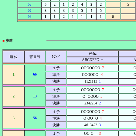
56
5
2
1
2
4
2
2
5
60
3
3
3
3
5
4
5
66
1
1
2
1
1
1
1
6
■
決勝
Waltz
順 位
背番号
ﾗｳﾝﾄﾞ
ABCDEFG +
A
１予
OOOOOOO
7
O
1
66
準決
OOOOOO-
6
O
決勝
1121113
1
１予
OOOOOOO
7
O
2
13
準決
O--OOOO
5
O
決勝
2342234
2
１予
OOOOOOO
7
O
3
56
準決
O-OO--O
4
O
決勝
4613422
3
１予
OO-O---
3