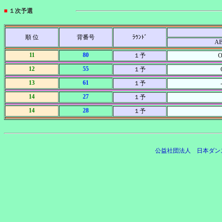
■
１次予選
順 位
背番号
ﾗｳﾝﾄﾞ
A
11
80
１予
O
12
55
１予
13
61
１予
14
27
１予
14
28
１予
公益社団法人 日本ダン