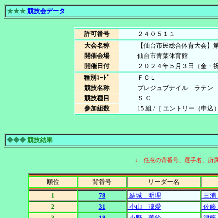
★★★
競技会データ
許可番号
２４０５１１
大会名称
【仙台市民総合体育大会】
開催会場
仙台市青葉体育館
開催日付
２０２４年５月３日（金・
種別ｺｰﾄﾞ
ＦＣＬ
競技名称
プレジュブナイル ラテン
競技種目
Ｓ Ｃ
参加組数
15 組 /［ エントリー（申込）
◆◆◆
競技結果
↓ 任意の背番号、選手名、所
順位
背番号
リーダー名
1
78
結城 明理
三浦
2
31
小山 凜愛
佐藤
3
18
小野 華鈴
津藤