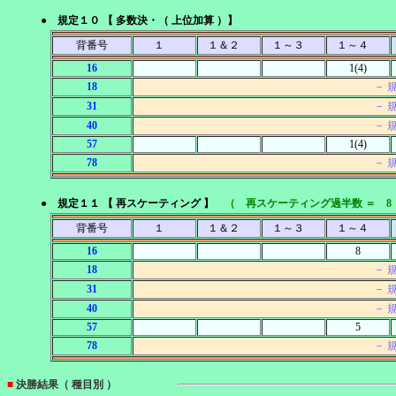
● 規定１０ 【 多数決・（ 上位加算 ）】
背番号
１
１＆２
１～３
１～４
16
1(4)
18
－ 
31
－ 
40
－ 
57
1(4)
78
－ 
● 規定１１ 【 再スケーティング 】
（ 再スケーティング過半数 ＝ 8
背番号
１
１＆２
１～３
１～４
16
8
18
－ 
31
－ 
40
－ 
57
5
78
－ 
■
決勝結果（ 種目別 ）