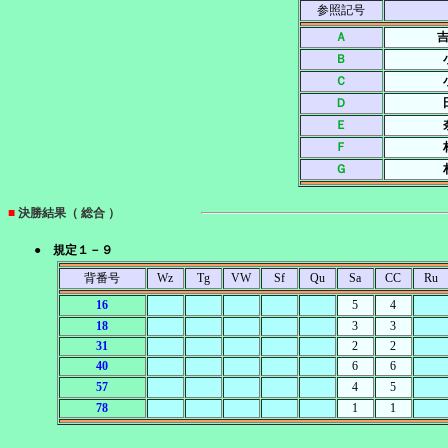
参照記号
Ａ
吉
Ｂ
Ｃ
Ｄ
Ｅ
Ｆ
Ｇ
■
決勝結果（ 総合 ）
● 規定１－９
背番号
Wz
Tg
VW
Sf
Qu
Sa
CC
Ru
16
5
4
18
3
3
31
2
2
40
6
6
57
4
5
78
1
1