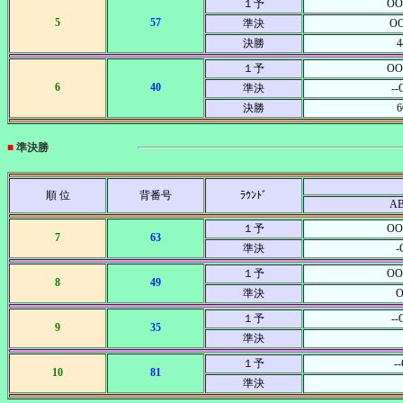
１予
OO
5
57
準決
O
決勝
4
１予
OO
6
40
準決
-
決勝
6
■
準決勝
順 位
背番号
ﾗｳﾝﾄﾞ
A
１予
OO
7
63
準決
-
１予
OO
8
49
準決
O
１予
-
9
35
準決
１予
-
10
81
準決