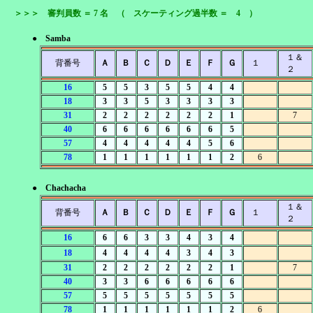
＞＞＞ 審判員数 ＝ 7 名 （ スケーティング過半数 ＝ 4 ）
● Samba
１＆
背番号
Ａ
Ｂ
Ｃ
Ｄ
Ｅ
Ｆ
Ｇ
１
２
16
5
5
3
5
5
4
4
18
3
3
5
3
3
3
3
31
2
2
2
2
2
2
1
7
40
6
6
6
6
6
6
5
57
4
4
4
4
4
5
6
78
1
1
1
1
1
1
2
6
● Chachacha
１＆
背番号
Ａ
Ｂ
Ｃ
Ｄ
Ｅ
Ｆ
Ｇ
１
２
16
6
6
3
3
4
3
4
18
4
4
4
4
3
4
3
31
2
2
2
2
2
2
1
7
40
3
3
6
6
6
6
6
57
5
5
5
5
5
5
5
78
1
1
1
1
1
1
2
6