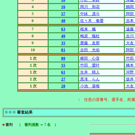
4
16
岡川 和花
鶴岡
5
57
中鉢 凛斗
阿部
6
40
佐々木 奏愛
吉本
7
63
根来 楓
遠藤
8
49
鴫原 颯杜
吉川
9
35
齋藤 友那
大友
10
81
吉田 光佑
阿部
１次
80
横田 心音
竹田
１次
55
竹田 愛叶
橋本
１次
61
生井 晴人
河野
１次
27
黒滝 らん
坂井
１次
28
小池 葵唯
大友
↑ 任意の背番号、選手名、所
※※※
審査結果
■
審判
（ 審判員数 ＝ 7 名 ）