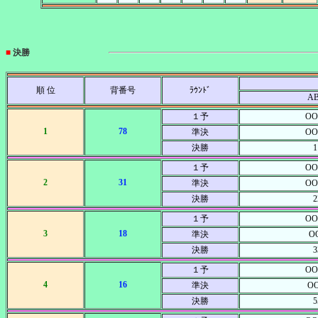
■
決勝
順 位
背番号
ﾗｳﾝﾄﾞ
A
１予
OO
1
78
準決
OO
決勝
1
１予
OO
2
31
準決
OO
決勝
2
１予
OO
3
18
準決
O
決勝
3
１予
OO
4
16
準決
O
決勝
5