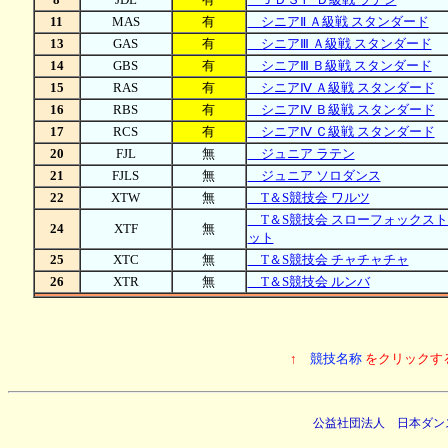
11
MAS
有
シニアⅡ Ａ級戦 スタンダード
13
GAS
有
シニアⅢ Ａ級戦 スタンダード
14
GBS
有
シニアⅢ Ｂ級戦 スタンダード
15
RAS
有
シニアⅣ Ａ級戦 スタンダード
16
RBS
有
シニアⅣ Ｂ級戦 スタンダード
17
RCS
有
シニアⅣ Ｃ級戦 スタンダード
20
FJL
無
ジュニア ラテン
21
FJLS
無
ジュニア ソロダンス
22
XTW
無
T＆S競技会 ワルツ
T＆S競技会 スローフォックスト
24
XTF
無
ット
25
XTC
無
T＆S競技会 チャチャチャ
26
XTR
無
T＆S競技会 ルンバ
↑
競技名称
をクリックす
公益社団法人 日本ダン