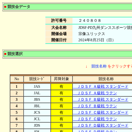
■
競技会データ
許可番号
２４０８０８
大会名称
JDSF-PD九州ダンススポーツ競
開催会場
宗像ユリックス
開催日付
2024年8月25日（日）
■
競技選択
↓
競技名称
をクリックす
No
競技ｺｰﾄﾞ
昇降対象
競技名称
1
JAS
有
ＪＤＳＦ Ａ級戦 スタンダード
2
JAL
有
ＪＤＳＦ Ａ級戦 ラテン
3
JBS
有
ＪＤＳＦ Ｂ級戦 スタンダード
4
JBL
有
ＪＤＳＦ Ｂ級戦 ラテン
5
JCS
有
ＪＤＳＦ Ｃ級戦 スタンダード
6
JCL
有
ＪＤＳＦ Ｃ級戦 ラテン
7
JDS
有
ＪＤＳＦ Ｄ級戦 スタンダード
8
JDL
有
ＪＤＳＦ Ｄ級戦 ラテン