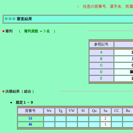
↑ 任意の背番号、選手名、所
※※※
審査結果
■
審判
（ 審判員数 ＝ 5 名 ）
参照記号
Ａ
Ｂ
Ｃ
Ｄ
藤
Ｅ
■
決勝結果（ 総合 ）
● 規定１－９
背番号
Wz
Tg
VW
Sf
Qu
Sa
CC
Ru
53
2
46
1