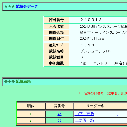
★★★
競技会データ
許可番号
２４０９１３
大会名称
2024九州ダンススポーツ競
開催会場
姶良市ビーラインスポーツ
開催日付
2024年9月15日
種別ｺｰﾄﾞ
ＦＪＳＳ
競技名称
プレジュニアソロS
競技種目
Ｓ
参加組数
2 組 /［ エントリー（申込）数
◆◆◆
競技結果
↓ 任意の背番号、選手名、所
順位
背番号
リーダー名
1
46
山下 恵乃
2
53
上之園 悠