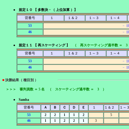
● 規定１０ 【 多数決・（ 上位加算 ）】
背番号
１
１＆２
１～３
１～４
53
－ 
46
－ 
● 規定１１ 【 再スケーティング 】
（ 再スケーティング過半数 ＝ 3
背番号
１
１＆２
１～３
１～４
53
－ 
46
－ 
■
決勝結果（ 種目別 ）
＞＞＞ 審判員数 ＝ 5 名 （ スケーティング過半数 ＝ 3 ）
● Samba
背番号
Ａ
Ｂ
Ｃ
Ｄ
Ｅ
１
１＆２
１～
53
2
2
1
1
2
5
46
1
1
2
2
1
3