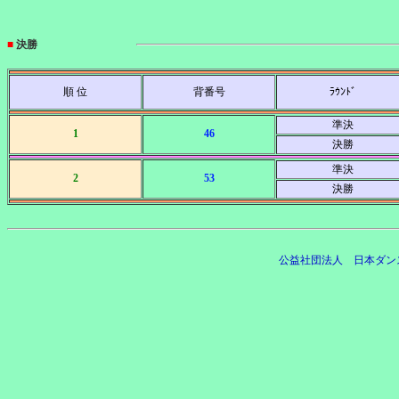
■
決勝
順 位
背番号
ﾗｳﾝﾄﾞ
準決
1
46
決勝
準決
2
53
決勝
公益社団法人 日本ダン