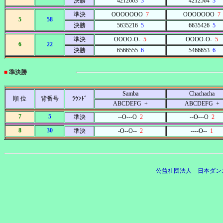
決勝
4212663
3
4212564
3
準決
OOOOOOO
7
OOOOOOO
7
5
58
決勝
5635216
5
6635426
5
準決
OOOO-O-
5
OOOO-O-
5
6
22
決勝
6566555
6
5466653
6
■
準決勝
Samba
Chachacha
順 位
背番号
ﾗｳﾝﾄﾞ
ABCDEFG +
ABCDEFG +
7
5
準決
--O---O
2
--O---O
2
8
30
準決
-O--O--
2
----O--
1
公益社団法人 日本ダン