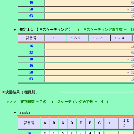
49
－ 
58
－ 
63
－ 
● 規定１１ 【 再スケーティング 】
（ 再スケーティング過半数 ＝ 1
背番号
１
１＆２
１～３
１～４
16
－ 
22
－ 
38
－ 
49
－ 
58
－ 
63
－ 
■
決勝結果（ 種目別 ）
＞＞＞ 審判員数 ＝ 7 名 （ スケーティング過半数 ＝ 4 ）
● Samba
１＆
背番号
Ａ
Ｂ
Ｃ
Ｄ
Ｅ
Ｆ
Ｇ
１
２
16
3
1
5
3
4
4
2