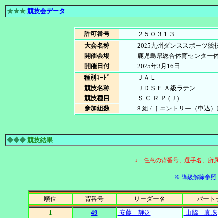
★★★
競技会データ
許可番号
２５０３１３
大会名称
2025九州ダンススポーツ競
開催会場
鹿児島県総合体育センター
開催日付
2025年3月16日
種別ｺｰﾄﾞ
ＪＡＬ
競技名称
ＪＤＳＦ Ａ級ラテン
競技種目
Ｓ Ｃ Ｒ Ｐ (Ｊ)
参加組数
8 組 /［ エントリー（申込）数 8
◆◆◆
競技結果
↓ 任意の背番号、選手名、所
※ 降級解除参照［
順位
背番号
リーダー名
パート
1
49
安藤 静冴
山脇 真珠