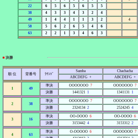
22
6
5
6
5
6
5
5
38
4
3
3
4
3
2
4
49
1
4
4
1
1
3
2
4
58
5
6
2
6
5
4
6
63
2
2
1
3
4
6
3
■
決勝
Samba
Chachacha
順 位
背番号
ﾗｳﾝﾄﾞ
ABCDEFG +
ABCDEFG +
準決
OOOOOOO
7
OOOOOOO
7
1
49
決勝
1441321
1
1341131
1
準決
OOOOOOO
7
OOOOOOO
7
2
38
決勝
2324134
2
2524245
4
準決
OO-OOOO
6
OO-OOOO
6
3
16
決勝
3153442
4
3153312
2
準決
O-OOOOO
6
OOOOOOO
7
4
63