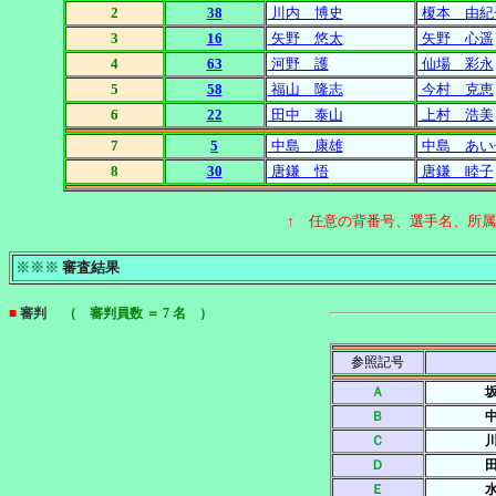
2
38
川内 博史
榎本 由紀
3
16
矢野 悠太
矢野 心遥
4
63
河野 護
仙場 彩永
5
58
福山 隆志
今村 克恵
6
22
田中 泰山
上村 浩美
7
5
中島 康雄
中島 あい
8
30
唐鎌 悟
唐鎌 睦子
↑ 任意の背番号、選手名、所
※※※
審査結果
■
審判
（ 審判員数 ＝ 7 名 ）
参照記号
Ａ
Ｂ
Ｃ
Ｄ
Ｅ