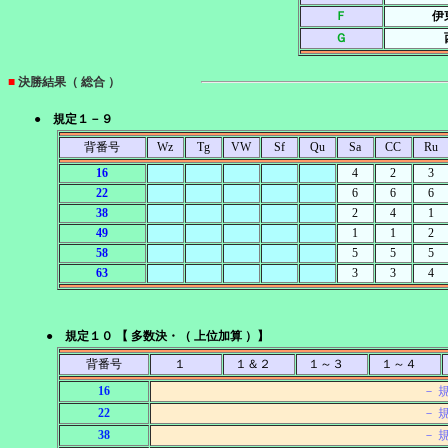
Ｆ
伊
Ｇ
■
決勝結果（ 総合 ）
● 規定１－９
背番号
Wz
Tg
VW
Sf
Qu
Sa
CC
Ru
16
4
2
3
22
6
6
6
38
2
4
1
49
1
1
2
58
5
5
5
63
3
3
4
● 規定１０ 【 多数決・（ 上位加算 ）】
背番号
１
１＆２
１～３
１～４
16
－ 
22
－ 
38
－ 