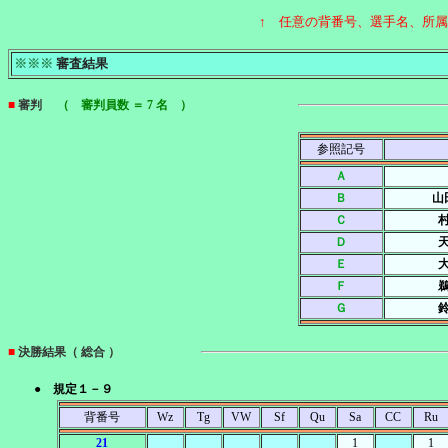
↑ 任意の背番号、選手名、所
※※※
審査結果
■
審判
（ 審判員数 ＝ 7 名 ）
参照記号
Ａ
Ｂ
山
Ｃ
Ｄ
Ｅ
Ｆ
Ｇ
■
決勝結果（ 総合 ）
● 規定１－９
背番号
Wz
Tg
VW
Sf
Qu
Sa
CC
Ru
21
1
1