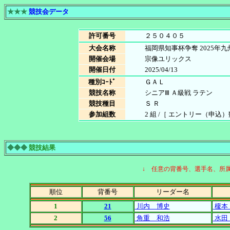
★★★
競技会データ
許可番号
２５０４０５
大会名称
福岡県知事杯争奪 2025年
開催会場
宗像ユリックス
開催日付
2025/04/13
種別ｺｰﾄﾞ
ＧＡＬ
競技名称
シニアⅢ Ａ級戦 ラテン
競技種目
Ｓ Ｒ
参加組数
2 組 /［ エントリー（申込）数
◆◆◆
競技結果
↓ 任意の背番号、選手名、所
順位
背番号
リーダー名
1
21
川内 博史
榎本
2
56
角重 和浩
水田