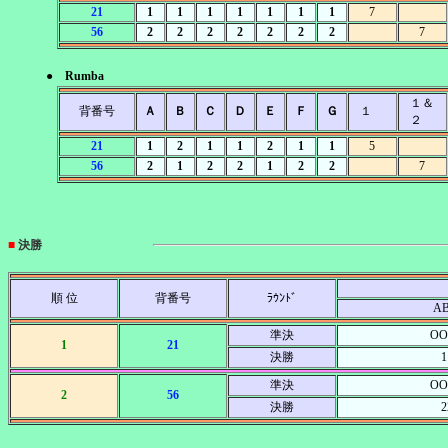
21
1
1
1
1
1
1
1
7
56
2
2
2
2
2
2
2
7
● Rumba
１＆
背番号
Ａ
Ｂ
Ｃ
Ｄ
Ｅ
Ｆ
Ｇ
１
２
21
1
2
1
1
2
1
1
5
56
2
1
2
2
1
2
2
7
■
決勝
順 位
背番号
ﾗｳﾝﾄﾞ
A
準決
OO
1
21
決勝
1
準決
OO
2
56
決勝
2