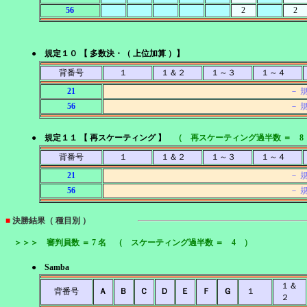
56
2
2
● 規定１０ 【 多数決・（ 上位加算 ）】
背番号
１
１＆２
１～３
１～４
21
－ 
56
－ 
● 規定１１ 【 再スケーティング 】
（ 再スケーティング過半数 ＝ 8
背番号
１
１＆２
１～３
１～４
21
－ 
56
－ 
■
決勝結果（ 種目別 ）
＞＞＞ 審判員数 ＝ 7 名 （ スケーティング過半数 ＝ 4 ）
● Samba
１＆
背番号
Ａ
Ｂ
Ｃ
Ｄ
Ｅ
Ｆ
Ｇ
１
２