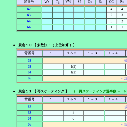
背番号
Wz
Tg
VW
Sf
Qu
Sa
CC
Ru
62
4
4
63
2
3
64
3
2
66
1
1
● 規定１０ 【 多数決・（ 上位加算 ）】
背番号
１
１＆２
１～３
１～４
62
－ 
63
1(2)
64
1(2)
66
－ 
● 規定１１ 【 再スケーティング 】
（ 再スケーティング過半数 ＝ 6
背番号
１
１＆２
１～３
１～４
62
－ 
63
4
64
6
66
－ 