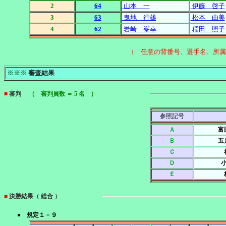
2
64
山本 一
伊藤 啓子
3
63
曳地 行雄
松本 由美
4
62
岩崎 峯幸
稲田 照子
↑ 任意の背番号、選手名、所
※※※
審査結果
■
審判
（ 審判員数 ＝ 5 名 ）
参照記号
Ａ
富
Ｂ
五
Ｃ
Ｄ
Ｅ
■
決勝結果（ 総合 ）
● 規定１－９