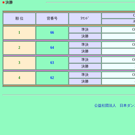
■
決勝
C
順 位
背番号
ﾗｳﾝﾄﾞ
準決
O
1
66
決勝
準決
O
2
64
決勝
準決
O
3
63
決勝
準決
O
4
62
決勝
公益社団法人 日本ダン