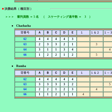
■
決勝結果（ 種目別 ）
＞＞＞ 審判員数 ＝ 5 名 （ スケーティング過半数 ＝ 3 ）
● Chachacha
背番号
Ａ
Ｂ
Ｃ
Ｄ
Ｅ
１
１＆２
１～
62
4
4
4
4
3
63
2
3
3
2
1
3
64
3
1
1
3
4
4
66
1
2
2
1
2
5
● Rumba
背番号
Ａ
Ｂ
Ｃ
Ｄ
Ｅ
１
１＆２
１～
62
4
4
4
4
4
63
3
3
3
3
2
5
64
2
2
1
2
3
4
66
1
1
2
1
1
4