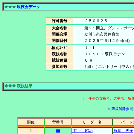
★★★
競技会データ
許可番号
２５０６２５
大会名称
第２１回立川ダンススポー
開催会場
立川市泉市民体育館
開催日付
２０２５年６月２９日(日)
種別ｺｰﾄﾞ
Ｊ１Ｌ
競技名称
ＪＤＳＦ １級戦 ラテン
競技種目
Ｃ Ｒ
参加組数
4 組 /［ エントリー（申込）数 4
◆◆◆
競技結果
↓ 任意の背番号、選手名、所
※ 降級解除参照［
順位
背番号
リーダー名
パート
1
66
井上 昭治
篠原 秀子