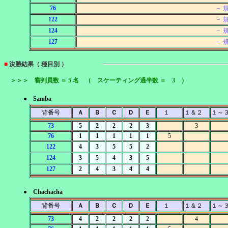
76
－ 
122
－ 
124
－ 
127
－ 
■
決勝結果（ 種目別 ）
＞＞＞ 審判員数 ＝ 5 名 （ スケーティング過半数 ＝ 3 ）
● Samba
背番号
Ａ
Ｂ
Ｃ
Ｄ
Ｅ
１
１＆２
１～
73
5
2
2
2
3
3
76
1
1
1
1
1
5
122
4
3
5
5
2
124
3
5
4
3
5
127
2
4
3
4
4
● Chachacha
背番号
Ａ
Ｂ
Ｃ
Ｄ
Ｅ
１
１＆２
１～
73
4
2
2
2
2
4