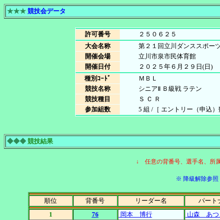
★★★
競技会データ
許可番号
２５０６２５
大会名称
第２１回立川ダンススポー
開催会場
立川市泉市民体育館
開催日付
２０２５年６月２９日(日)
種別ｺｰﾄﾞ
ＭＢＬ
競技名称
シニアⅡ Ｂ級戦 ラテン
競技種目
Ｓ Ｃ Ｒ
参加組数
5 組 /［ エントリー（申込）数 5
◆◆◆
競技結果
↓ 任意の背番号、選手名、所
※ 降級解除参照［
順位
背番号
リーダー名
パート
1
76
岡本 博行
山森 あつ