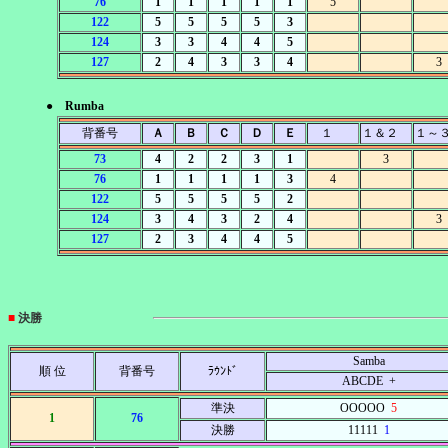
76
1
1
1
1
1
5
122
5
5
5
5
3
124
3
3
4
4
5
127
2
4
3
3
4
3
● Rumba
背番号
Ａ
Ｂ
Ｃ
Ｄ
Ｅ
１
１＆２
１～
73
4
2
2
3
1
3
76
1
1
1
1
3
4
122
5
5
5
5
2
124
3
4
3
2
4
3
127
2
3
4
4
5
■
決勝
Samba
順 位
背番号
ﾗｳﾝﾄﾞ
ABCDE +
準決
OOOOO
5
1
76
決勝
11111
1