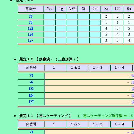
● 規定１－９
背番号
Wz
Tg
VW
Sf
Qu
Sa
CC
Ru
73
2
2
2
76
1
1
1
122
4
5
5
124
5
4
3
127
3
3
4
● 規定１０ 【 多数決・（ 上位加算 ）】
背番号
１
１＆２
１～３
１～４
73
－ 
76
－ 
122
－ 
124
－ 
127
－ 
● 規定１１ 【 再スケーティング 】
（ 再スケーティング過半数 ＝ 8
背番号
１
１＆２
１～３
１～４
73
－ 