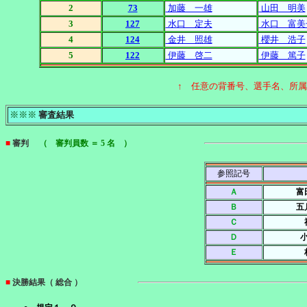
2
73
加藤 一雄
山田 明美
3
127
水口 定夫
水口 富美
4
124
金井 照雄
櫻井 浩子
5
122
伊藤 啓二
伊藤 篤子
↑ 任意の背番号、選手名、所
※※※
審査結果
■
審判
（ 審判員数 ＝ 5 名 ）
参照記号
Ａ
富
Ｂ
五
Ｃ
Ｄ
Ｅ
■
決勝結果（ 総合 ）