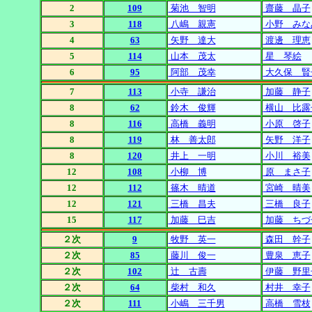
2
109
菊池 智明
齋藤 晶子
3
118
八嶋 親憲
小野 みな
4
63
矢野 達大
渡邊 理恵
5
114
山本 茂太
星 琴絵
6
95
阿部 茂幸
大久保 賢
7
113
小寺 謙治
加藤 静子
8
62
鈴木 俊輝
横山 比露
8
116
高橋 義明
小原 啓子
8
119
林 善太郎
矢野 洋子
8
120
井上 一明
小川 裕美
12
108
小柳 博
原 まさ子
12
112
篠木 晴道
宮崎 晴美
12
121
三橋 昌夫
三橋 良子
15
117
加藤 巳吉
加藤 ちづ
２次
9
牧野 英一
森田 幹子
２次
85
藤川 俊一
豊泉 恵子
２次
102
辻 古壽
伊藤 野里
２次
64
柴村 和久
村井 幸子
２次
111
小嶋 三千男
高橋 雪枝