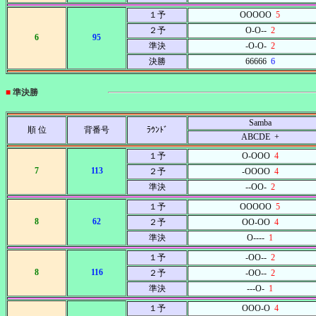
１予
OOOOO
5
２予
O-O--
2
6
95
準決
-O-O-
2
決勝
66666
6
■
準決勝
Samba
順 位
背番号
ﾗｳﾝﾄﾞ
ABCDE +
１予
O-OOO
4
7
113
２予
-OOOO
4
準決
--OO-
2
１予
OOOOO
5
8
62
２予
OO-OO
4
準決
O----
1
１予
-OO--
2
8
116
２予
-OO--
2
準決
---O-
1
１予
OOO-O
4