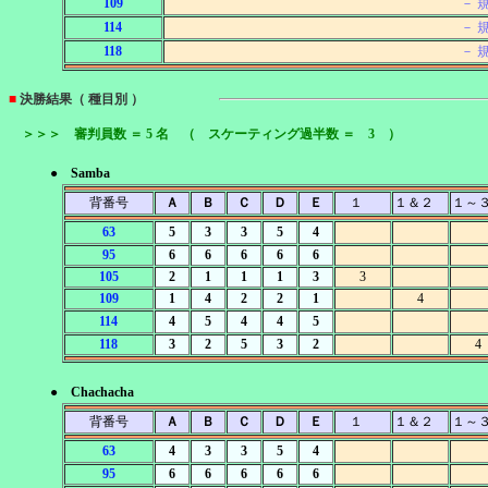
109
－ 
114
－ 
118
－ 
■
決勝結果（ 種目別 ）
＞＞＞ 審判員数 ＝ 5 名 （ スケーティング過半数 ＝ 3 ）
● Samba
背番号
Ａ
Ｂ
Ｃ
Ｄ
Ｅ
１
１＆２
１～
63
5
3
3
5
4
95
6
6
6
6
6
105
2
1
1
1
3
3
109
1
4
2
2
1
4
114
4
5
4
4
5
118
3
2
5
3
2
4
● Chachacha
背番号
Ａ
Ｂ
Ｃ
Ｄ
Ｅ
１
１＆２
１～
63
4
3
3
5
4
95
6
6
6
6
6