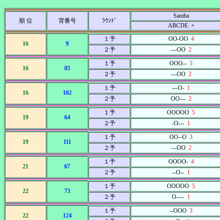
Samba
順 位
背番号
ﾗｳﾝﾄﾞ
ABCDE +
１予
OO-OO
4
16
9
２予
---OO
2
１予
OOO--
3
16
85
２予
---OO
2
１予
---O-
1
16
102
２予
OO---
2
１予
OOOOO
5
19
64
２予
-O---
1
１予
OO--O
3
19
111
２予
---OO
2
１予
OOOO-
4
21
67
２予
--O--
1
１予
OOOOO
5
22
73
２予
O----
1
１予
--OOO
3
22
124