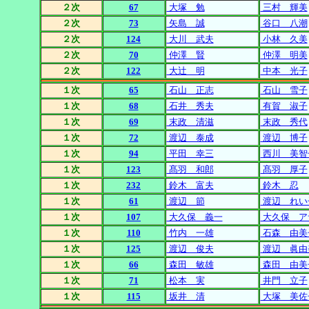
２次
67
大塚 勉
三村 輝美
２次
73
矢島 誠
谷口 八潮
２次
124
大川 武夫
小林 久美
２次
70
仲澤 賢
仲澤 明美
２次
122
大辻 明
中本 光子
１次
65
石山 正志
石山 雪子
１次
68
石井 秀夫
有賀 淑子
１次
69
末政 清滋
末政 秀代
１次
72
渡辺 泰成
渡辺 博子
１次
94
平田 幸三
西川 美智
１次
123
髙羽 和郎
髙羽 厚子
１次
232
鈴木 富夫
鈴木 忍
１次
61
渡辺 節
渡辺 れい
１次
107
大久保 義一
大久保 ア
１次
110
竹内 一雄
石森 由美
１次
125
渡辺 俊夫
渡辺 眞由
１次
66
森田 敏雄
森田 由美
１次
71
松本 実
井門 立子
１次
115
坂井 清
大塚 美佐