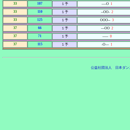
33
107
１予
----O
1
33
110
１予
--OO-
2
33
125
１予
OOO--
3
37
66
１予
---OO
2
37
71
１予
-----
0
37
115
１予
-O---
1
公益社団法人 日本ダン