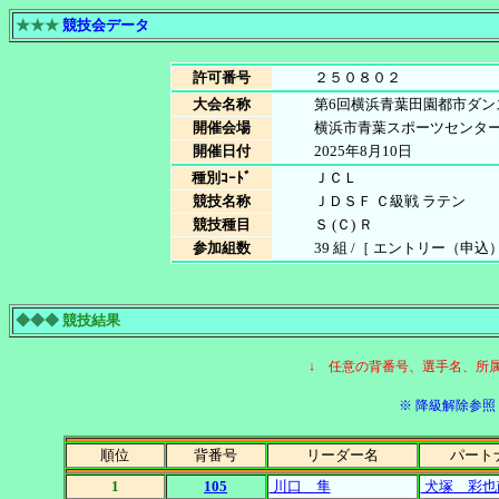
★★★
競技会データ
許可番号
２５０８０２
大会名称
第6回横浜青葉田園都市ダン
開催会場
横浜市青葉スポーツセンタ
開催日付
2025年8月10日
種別ｺｰﾄﾞ
ＪＣＬ
競技名称
ＪＤＳＦ Ｃ級戦 ラテン
競技種目
Ｓ (Ｃ) Ｒ
参加組数
39 組 /［ エントリー（申込）数 
◆◆◆
競技結果
↓ 任意の背番号、選手名、所
※ 降級解除参照［
順位
背番号
リーダー名
パート
1
105
川口 隼
犬塚 彩也