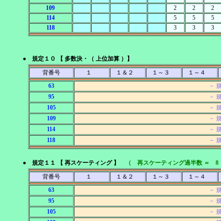
109
2
2
2
114
5
5
5
118
3
3
3
● 規定１０ 【 多数決・（ 上位加算 ）】
背番号
１
１＆２
１～３
１～４
63
－ 
95
－ 
105
－ 
109
－ 
114
－ 
118
－ 
● 規定１１ 【 再スケーティング 】
（ 再スケーティング過半数 ＝ 8
背番号
１
１＆２
１～３
１～４
63
－ 
95
－ 
105
－ 