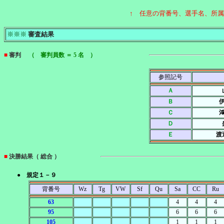
↑ 任意の背番号、選手名、所
※※※
審査結果
■
審判
（ 審判員数 ＝ 5 名 ）
参照記号
Ａ
Ｂ
Ｃ
Ｄ
Ｅ
渡
■
決勝結果（ 総合 ）
● 規定１－９
背番号
Wz
Tg
VW
Sf
Qu
Sa
CC
Ru
63
4
4
4
95
6
6
6
105
1
1
1