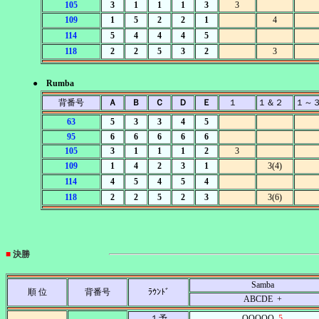
105
3
1
1
1
3
3
109
1
5
2
2
1
4
114
5
4
4
4
5
118
2
2
5
3
2
3
● Rumba
背番号
Ａ
Ｂ
Ｃ
Ｄ
Ｅ
１
１＆２
１～
63
5
3
3
4
5
95
6
6
6
6
6
105
3
1
1
1
2
3
109
1
4
2
3
1
3(4)
114
4
5
4
5
4
118
2
2
5
2
3
3(6)
■
決勝
Samba
順 位
背番号
ﾗｳﾝﾄﾞ
ABCDE +
１予
OOOOO
5