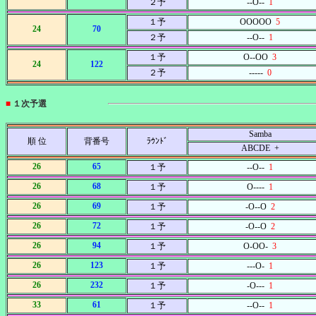
２予
--O--
1
１予
OOOOO
5
24
70
２予
--O--
1
１予
O--OO
3
24
122
２予
-----
0
■
１次予選
Samba
順 位
背番号
ﾗｳﾝﾄﾞ
ABCDE +
26
65
１予
--O--
1
26
68
１予
O----
1
26
69
１予
-O--O
2
26
72
１予
-O--O
2
26
94
１予
O-OO-
3
26
123
１予
---O-
1
26
232
１予
-O---
1
33
61
１予
--O--
1