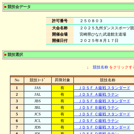
■
競技会データ
許可番号
２５０８０３
大会名称
２０２５九州ダンススポーツ競
開催会場
宮崎県ひなた武道館主道場
開催日付
２０２５年８月１７日
■
競技選択
↓
競技名称
をクリックす
No
競技ｺｰﾄﾞ
昇降対象
競技名称
1
JAS
有
ＪＤＳＦ Ａ級戦 スタンダード
2
JAL
有
ＪＤＳＦ Ａ級戦 ラテン
3
JBS
有
ＪＤＳＦ Ｂ級戦 スタンダード
4
JBL
有
ＪＤＳＦ Ｂ級戦 ラテン
5
JCS
有
ＪＤＳＦ Ｃ級戦 スタンダード
6
JCL
有
ＪＤＳＦ Ｃ級戦 ラテン
7
JDS
有
ＪＤＳＦ Ｄ級戦 スタンダード
8
JDL
有
ＪＤＳＦ Ｄ級戦 ラテン