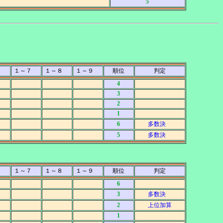
5
６
１～７
１～８
１～９
順位
判定
4
3
2
1
6
多数決
5
多数決
６
１～７
１～８
１～９
順位
判定
6
3
多数決
2
上位加算
1