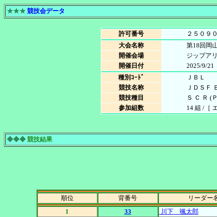
★★★
競技会データ
許可番号
２５０９
大会名称
第18回岡
開催会場
ジップア
開催日付
2025/9/21
種別ｺｰﾄﾞ
ＪＢＬ
競技名称
ＪＤＳＦ 
競技種目
Ｓ Ｃ Ｒ (Ｐ
参加組数
14 組 /［
◆◆◆
競技結果
順位
背番号
リーダー
1
33
川下 颯太郎