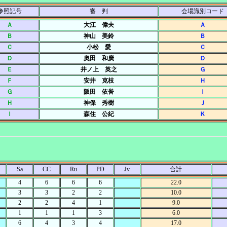
参照記号
審 判
会場識別コード
Ａ
大江 偉夫
Ａ
Ｂ
神山 美鈴
Ｂ
Ｃ
小松 愛
Ｃ
Ｄ
奥田 和廣
Ｄ
Ｅ
井ノ上 英之
Ｇ
Ｆ
安井 克枝
Ｈ
Ｇ
阪田 依誉
Ｉ
Ｈ
神保 秀樹
Ｊ
Ｉ
森住 公紀
Ｋ
Sa
CC
Ru
PD
Jv
合計
4
6
6
6
22.0
3
3
2
2
10.0
2
2
4
1
9.0
1
1
1
3
6.0
6
4
3
4
17.0