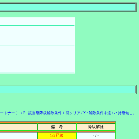
ー ］ ↓ P : 該当級降級解除条件１回クリア / X : 解除条件未達 / - : 持級無し。
備 考
降級解除
1/2昇級
- / -