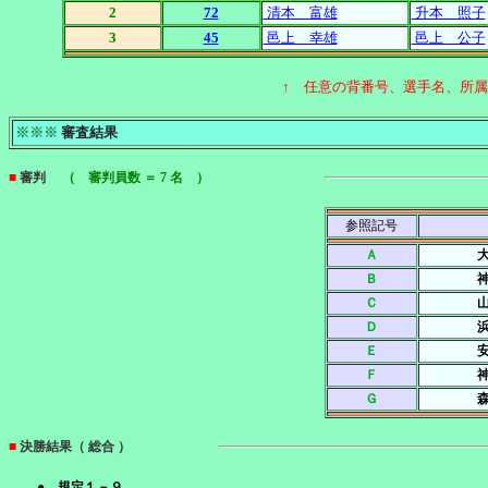
2
72
清本 富雄
升本 照子
3
45
邑上 幸雄
邑上 公子
↑ 任意の背番号、選手名、所
※※※
審査結果
■
審判
（ 審判員数 ＝ 7 名 ）
参照記号
Ａ
Ｂ
Ｃ
Ｄ
Ｅ
Ｆ
Ｇ
■
決勝結果（ 総合 ）
● 規定１－９