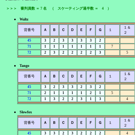
＞＞＞ 審判員数 ＝ 7 名 （ スケーティング過半数 ＝ 4 ）
● Waltz
１＆
背番号
Ａ
Ｂ
Ｃ
Ｄ
Ｅ
Ｆ
Ｇ
１
２
45
3
2
3
3
3
3
2
71
1
1
1
1
1
1
1
7
72
2
3
2
2
2
2
3
5
● Tango
１＆
背番号
Ａ
Ｂ
Ｃ
Ｄ
Ｅ
Ｆ
Ｇ
１
２
45
3
2
3
3
2
3
2
71
2
1
1
1
1
2
1
5
72
1
3
2
2
3
1
3
4
● Slowfox
１＆
背番号
Ａ
Ｂ
Ｃ
Ｄ
Ｅ
Ｆ
Ｇ
１
２
45
3
3
2
3
2
2
2
4