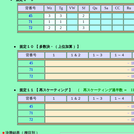
背番号
Wz
Tg
VW
Sf
Qu
Sa
CC
Ru
45
3
3
2
71
1
1
1
72
2
2
3
● 規定１０ 【 多数決・（ 上位加算 ）】
背番号
１
１＆２
１～３
１～４
45
－ 
71
－ 
72
－ 
● 規定１１ 【 再スケーティング 】
（ 再スケーティング過半数 ＝ 1
背番号
１
１＆２
１～３
１～４
45
－ 
71
－ 
72
－ 
■
決勝結果（ 種目別 ）