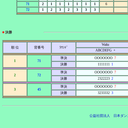
71
2
1
1
1
1
1
1
6
72
1
2
3
2
3
3
3
■
決勝
Waltz
順 位
背番号
ﾗｳﾝﾄﾞ
ABCDEFG +
準決
OOOOOOO
7
1
71
決勝
1111111
1
準決
OOOOOOO
7
2
72
決勝
2322223
2
準決
OOOOOOO
7
3
45
決勝
3233332
3
公益社団法人 日本ダン