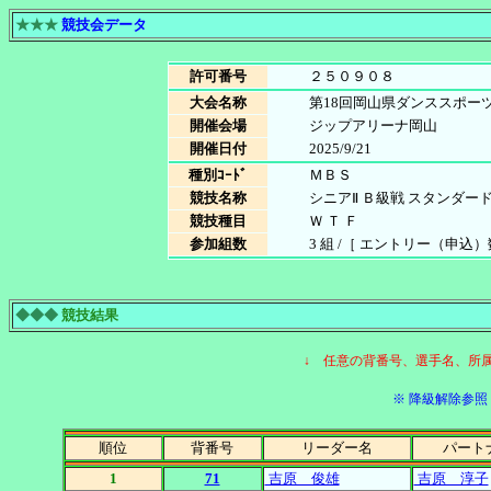
★★★
競技会データ
許可番号
２５０９０８
大会名称
第18回岡山県ダンススポー
開催会場
ジップアリーナ岡山
開催日付
2025/9/21
種別ｺｰﾄﾞ
ＭＢＳ
競技名称
シニアⅡ Ｂ級戦 スタンダー
競技種目
Ｗ Ｔ Ｆ
参加組数
3 組 /［ エントリー（申込）数 3
◆◆◆
競技結果
↓ 任意の背番号、選手名、所
※ 降級解除参照［
順位
背番号
リーダー名
パート
1
71
吉原 俊雄
吉原 淳子