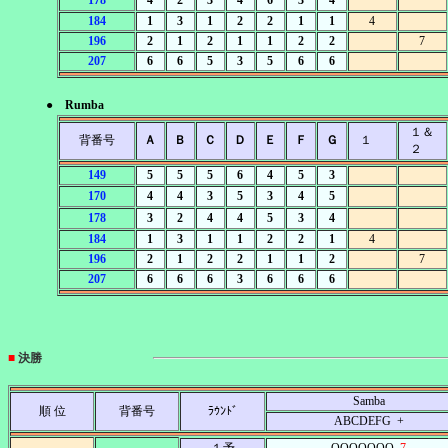
178
4
2
3
4
6
3
4
184
1
3
1
2
2
1
1
4
196
2
1
2
1
1
2
2
7
207
6
6
5
3
5
6
6
● Rumba
１＆
背番号
Ａ
Ｂ
Ｃ
Ｄ
Ｅ
Ｆ
Ｇ
１
２
149
5
5
5
6
4
5
3
170
4
4
3
5
3
4
5
178
3
2
4
4
5
3
4
184
1
3
1
1
2
2
1
4
196
2
1
2
2
1
1
2
7
207
6
6
6
3
6
6
6
■
決勝
Samba
順 位
背番号
ﾗｳﾝﾄﾞ
ABCDEFG +