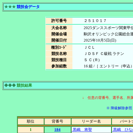
★★★
競技会データ
許可番号
２５１０１７
大会名称
2025ダンススポーツ関東甲
開催会場
駒沢オリンピック公園総合
開催日付
2025年10月5日(日)
種別ｺｰﾄﾞ
ＪＣＬ
競技名称
ＪＤＳＦ Ｃ級戦 ラテン
競技種目
Ｓ Ｃ (Ｒ)
参加組数
16 組 /［ エントリー（申込）数 
◆◆◆
競技結果
↓ 任意の背番号、選手名、所
※ 降級解除参照［
順位
背番号
リーダー名
パート
1
184
黒嶋 将聖
黒嶋 ひな