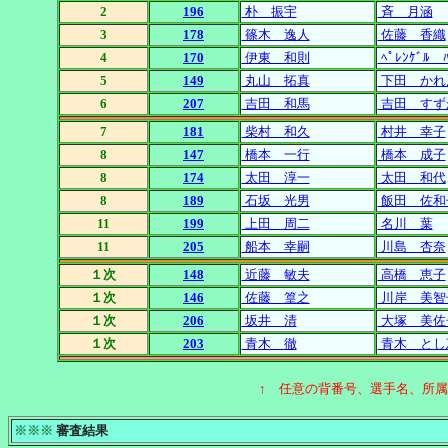
2
196
朴 振宇
斉 月涵
3
178
篠木 逸人
佐藤 香織
4
170
伊東 和則
ﾍﾟﾚﾝｹﾞﾙ ﾊ
5
149
丸山 拓真
下田 かれ
6
207
吉田 和馬
吉田 すず
7
181
柴村 和久
村井 幸子
8
147
橋本 一行
橋本 成子
8
174
太田 淳一
太田 和代
8
189
石坂 光男
飯田 佐和
11
199
上田 周二
名川 葉
11
205
船本 幸嗣
川島 杏奈
１次
148
近藤 敏夫
高橋 恵子
１次
146
佐藤 篁之
川岸 美智
１次
206
坂井 清
大塚 美佐
１次
203
青木 徹
青木 とし
↑ 任意の背番号、選手名、所
※※※
審査結果