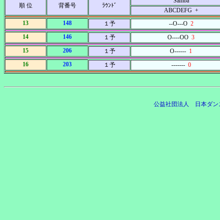
Samba
順 位
背番号
ﾗｳﾝﾄﾞ
ABCDEFG +
13
148
１予
--O---O
2
14
146
１予
O----OO
3
15
206
１予
O------
1
16
203
１予
-------
0
公益社団法人 日本ダン