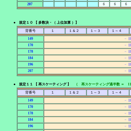
207
6
6
6
● 規定１０ 【 多数決・（ 上位加算 ）】
背番号
１
１＆２
１～３
１～４
149
－ 
170
－ 
178
－ 
184
－ 
196
－ 
207
－ 
● 規定１１ 【 再スケーティング 】
（ 再スケーティング過半数 ＝ 1
背番号
１
１＆２
１～３
１～４
149
－ 
170
－ 
178
－ 
184
－ 
196
－ 