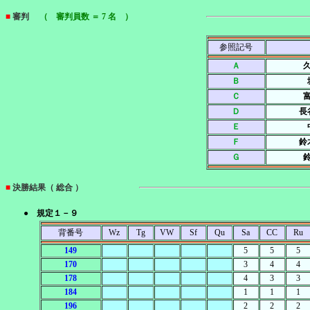
■
審判
（ 審判員数 ＝ 7 名 ）
参照記号
Ａ
Ｂ
Ｃ
Ｄ
長
Ｅ
Ｆ
鈴
Ｇ
■
決勝結果（ 総合 ）
● 規定１－９
背番号
Wz
Tg
VW
Sf
Qu
Sa
CC
Ru
149
5
5
5
170
3
4
4
178
4
3
3
184
1
1
1
196
2
2
2