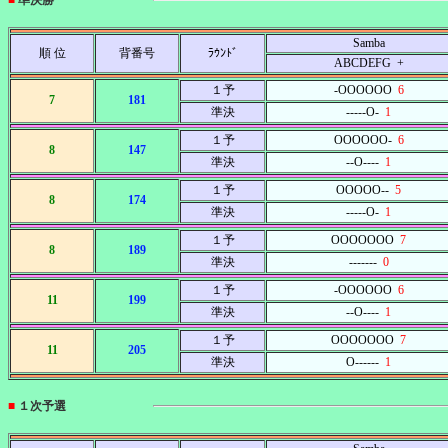
■
準決勝
Samba
順 位
背番号
ﾗｳﾝﾄﾞ
ABCDEFG +
１予
-OOOOOO
6
7
181
準決
-----O-
1
１予
OOOOOO-
6
8
147
準決
--O----
1
１予
OOOOO--
5
8
174
準決
-----O-
1
１予
OOOOOOO
7
8
189
準決
-------
0
１予
-OOOOOO
6
11
199
準決
--O----
1
１予
OOOOOOO
7
11
205
準決
O------
1
■
１次予選