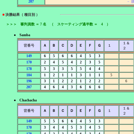
207
－ 
■
決勝結果（ 種目別 ）
＞＞＞ 審判員数 ＝ 7 名 （ スケーティング過半数 ＝ 4 ）
● Samba
１＆
背番号
Ａ
Ｂ
Ｃ
Ｄ
Ｅ
Ｆ
Ｇ
１
２
149
6
5
6
6
4
5
3
170
2
4
5
4
2
3
5
178
5
3
3
5
5
4
4
184
1
2
1
1
3
1
1
5
196
3
1
2
2
1
2
2
6
207
4
6
4
3
6
6
6
● Chachacha
１＆
背番号
Ａ
Ｂ
Ｃ
Ｄ
Ｅ
Ｆ
Ｇ
１
２
149
5
5
6
6
4
5
3
170
3
4
4
5
3
4
5