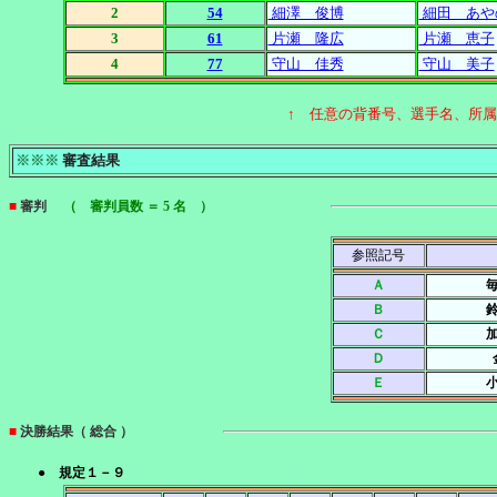
2
54
細澤 俊博
細田 あや
3
61
片瀬 隆広
片瀬 恵子
4
77
守山 佳秀
守山 美子
↑ 任意の背番号、選手名、所
※※※
審査結果
■
審判
（ 審判員数 ＝ 5 名 ）
参照記号
Ａ
Ｂ
Ｃ
Ｄ
Ｅ
■
決勝結果（ 総合 ）
● 規定１－９