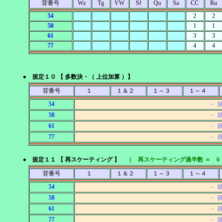
背番号
Wz
Tg
VW
Sf
Qu
Sa
CC
Ru
54
2
2
58
1
1
61
3
3
77
4
4
● 規定１０ 【 多数決・（ 上位加算 ）】
背番号
１
１＆２
１～３
１～４
54
－ 
58
－ 
61
－ 
77
－ 
● 規定１１ 【 再スケーティング 】
（ 再スケーティング過半数 ＝ 6
背番号
１
１＆２
１～３
１～４
54
－ 
58
－ 
61
－ 
77
－ 