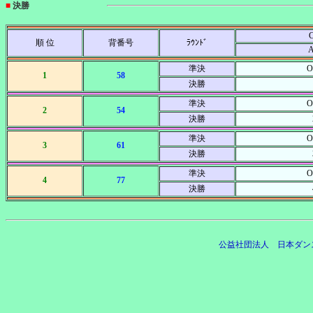
■
決勝
C
順 位
背番号
ﾗｳﾝﾄﾞ
準決
O
1
58
決勝
準決
O
2
54
決勝
準決
O
3
61
決勝
準決
O
4
77
決勝
公益社団法人 日本ダン