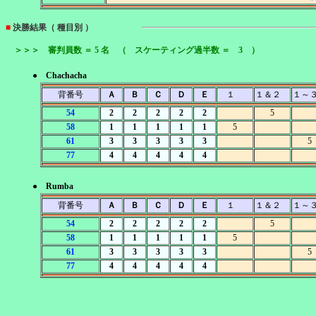
■
決勝結果（ 種目別 ）
＞＞＞ 審判員数 ＝ 5 名 （ スケーティング過半数 ＝ 3 ）
● Chachacha
背番号
Ａ
Ｂ
Ｃ
Ｄ
Ｅ
１
１＆２
１～
54
2
2
2
2
2
5
58
1
1
1
1
1
5
61
3
3
3
3
3
5
77
4
4
4
4
4
● Rumba
背番号
Ａ
Ｂ
Ｃ
Ｄ
Ｅ
１
１＆２
１～
54
2
2
2
2
2
5
58
1
1
1
1
1
5
61
3
3
3
3
3
5
77
4
4
4
4
4