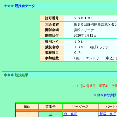
★★★
競技会データ
許可番号
２６０１０３
大会名称
第３０回静岡県西部地区ダ
開催会場
浜松アリーナ
開催日付
2026年1月12日
種別ｺｰﾄﾞ
ＪＤＬ
競技名称
ＪＤＳＦ Ｄ級戦 ラテン
競技種目
Ｃ Ｒ
参加組数
4 組 /［ エントリー（申込）数 4
◆◆◆
競技結果
↓ 任意の背番号、選手名、所
※ 降級解除参照［
順位
背番号
リーダー名
パート
1
58
森 良司
新居 良子