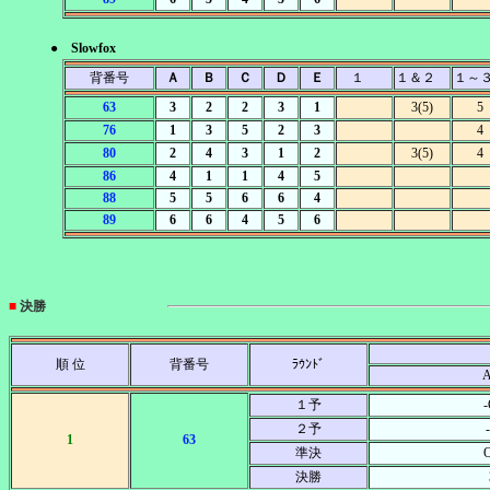
● Slowfox
背番号
Ａ
Ｂ
Ｃ
Ｄ
Ｅ
１
１＆２
１～
63
3
2
2
3
1
3(5)
5
76
1
3
5
2
3
4
80
2
4
3
1
2
3(5)
4
86
4
1
1
4
5
88
5
5
6
6
4
89
6
6
4
5
6
■
決勝
順 位
背番号
ﾗｳﾝﾄﾞ
１予
２予
1
63
準決
決勝