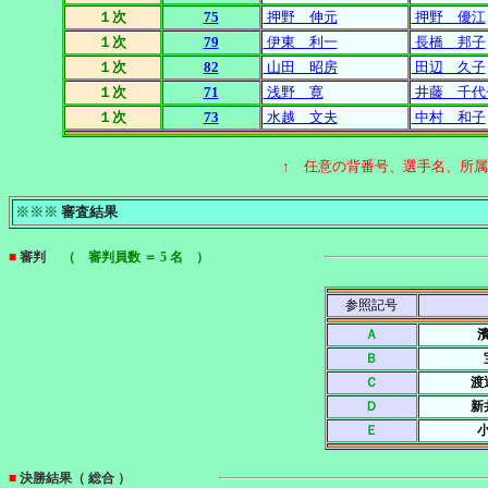
１次
75
押野 伸元
押野 優江
１次
79
伊東 利一
長橋 邦子
１次
82
山田 昭房
田辺 久子
１次
71
浅野 寛
井藤 千代
１次
73
水越 文夫
中村 和子
↑ 任意の背番号、選手名、所
※※※
審査結果
■
審判
（ 審判員数 ＝ 5 名 ）
参照記号
Ａ
Ｂ
Ｃ
渡
Ｄ
新
Ｅ
■
決勝結果（ 総合 ）