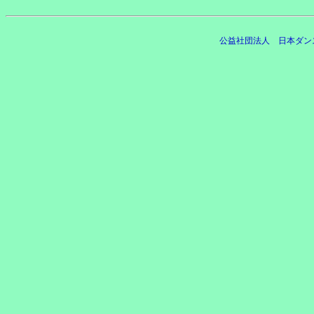
公益社団法人 日本ダン