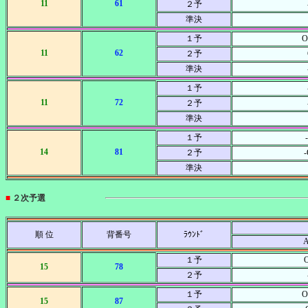
11
61
２予
準決
１予
O
11
62
２予
準決
１予
11
72
２予
準決
１予
14
81
２予
準決
■
２次予選
順 位
背番号
ﾗｳﾝﾄﾞ
１予
15
78
２予
１予
O
15
87