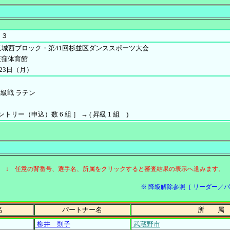
１３
京城西ブロック・第41回杉並区ダンススポーツ大会
荻窪体育館
月23日（月）
Ｂ級戦 ラテン
エントリー（申込）数 6 組 ］ → ( 昇級 1 組 )
↓ 任意の背番号、選手名、所属をクリックすると審査結果の表示へ進みます。
※ 降級解除参照［ リーダー／パートナ
名
パートナー名
所 属
柳井 則子
武蔵野市