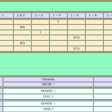
１
１＆２
１～３
１～４
１～５
１～６
１
5
4(4)
3
3(12)
4(5)
3(11)
Chachacha
ABCDE +
OOOOO
5
22411
1
OOOOO
5
13634
2