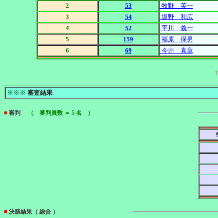
2
53
牧野 英一
3
54
坂野 和広
4
52
平川 義一
5
159
福原 保男
6
69
今井 真章
※※※
審査結果
■
審判
（ 審判員数 ＝ 5 名 ）
■
決勝結果（ 総合 ）