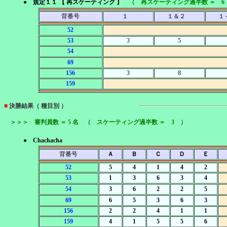
● 規定１１ 【 再スケーティング 】
（ 再スケーティング過半数 ＝ 6
背番号
１
１＆２
１
52
53
3
5
54
69
156
3
8
159
■
決勝結果（ 種目別 ）
＞＞＞ 審判員数 ＝ 5 名 （ スケーティング過半数 ＝ 3 ）
● Chachacha
背番号
Ａ
Ｂ
Ｃ
Ｄ
Ｅ
52
5
4
1
4
2
53
1
3
6
3
4
54
3
6
2
2
5
69
6
5
3
6
3
156
2
2
4
1
1
159
4
1
5
5
6