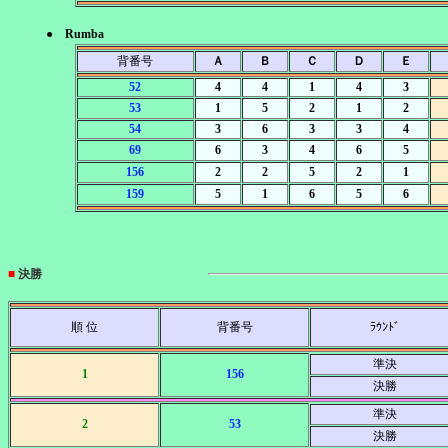
● Rumba
背番号
Ａ
Ｂ
Ｃ
Ｄ
Ｅ
52
4
4
1
4
3
53
1
5
2
1
2
54
3
6
3
3
4
69
6
3
4
6
5
156
2
2
5
2
1
159
5
1
6
5
6
■
決勝
順 位
背番号
ﾗｳﾝﾄﾞ
準決
1
156
決勝
準決
2
53
決勝