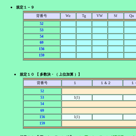
● 規定１－９
背番号
Wz
Tg
VW
Sf
Qu
52
53
54
69
156
159
● 規定１０ 【 多数決・（ 上位加算 ）】
背番号
１
１＆２
１
52
53
1(1)
54
69
156
1(1)
159