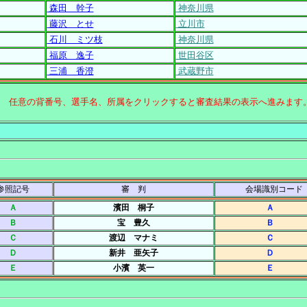
森田 幹子
神奈川県
藤沢 とせ
立川市
石川 ミツ枝
神奈川県
福原 逸子
世田谷区
三浦 香澄
武蔵野市
↑ 任意の背番号、選手名、所属をクリックすると審査結果の表示へ進みます
参照記号
審 判
会場識別コード
Ａ
濱田 桐子
Ａ
Ｂ
宝 豊久
Ｂ
Ｃ
渡辺 マナミ
Ｃ
Ｄ
新井 亜矢子
Ｄ
Ｅ
小濱 英一
Ｅ