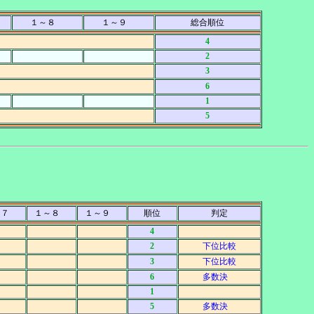
１～８
１～９
総合順位
4
2
3
6
1
5
～７
１～８
１～９
順位
判定
4
2
下位比較
3
下位比較
6
多数決
1
5
多数決