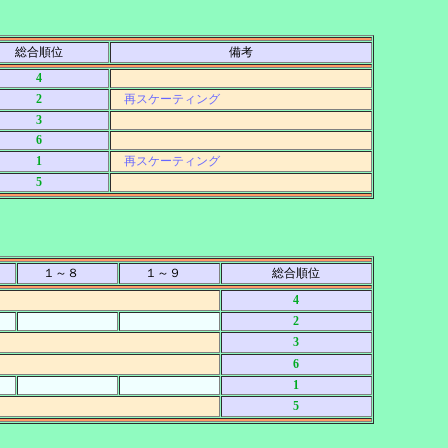
総合順位
備考
4
2
再スケーティング
3
6
1
再スケーティング
5
１～８
１～９
総合順位
4
2
3
6
1
5