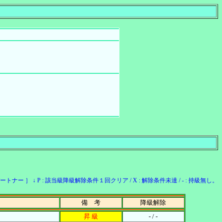
ー ］ ↓ P : 該当級降級解除条件１回クリア / X : 解除条件未達 / - : 持級無し。
備 考
降級解除
昇 級
- / -