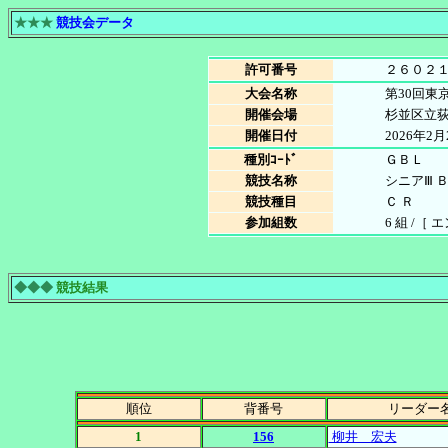
★★★
競技会データ
許可番号
２６０２
大会名称
第30回東
開催会場
杉並区立
開催日付
2026年2
種別ｺｰﾄﾞ
ＧＢＬ
競技名称
シニアⅢ 
競技種目
Ｃ Ｒ
参加組数
6 組 /［ 
◆◆◆
競技結果
順位
背番号
リーダー
1
156
柳井 宏夫