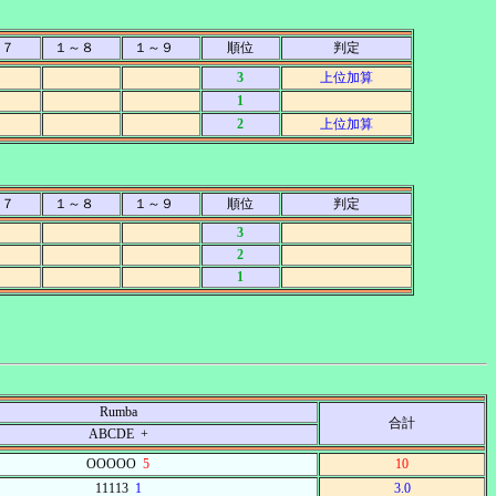
～７
１～８
１～９
順位
判定
3
上位加算
1
2
上位加算
～７
１～８
１～９
順位
判定
3
2
1
Rumba
合計
ABCDE +
OOOOO
5
10
11113
1
3.0