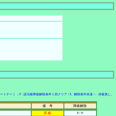
ー ］ ↓ P : 該当級降級解除条件１回クリア / X : 解除条件未達 / - : 持級無し。
備 考
降級解除
昇 級
P / P