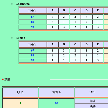
● Chachacha
背番号
Ａ
Ｂ
Ｃ
Ｄ
Ｅ
67
2
2
3
3
2
89
3
1
1
2
1
93
1
3
2
1
3
● Rumba
背番号
Ａ
Ｂ
Ｃ
Ｄ
Ｅ
67
3
3
3
3
2
89
2
2
2
2
1
93
1
1
1
1
3
■
決勝
順 位
背番号
ﾗｳﾝﾄﾞ
準決
1
93
決勝