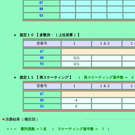
67
89
93
● 規定１０ 【 多数決・（ 上位加算 ）】
背番号
１
１＆２
１
67
89
1(1)
93
1(1)
● 規定１１ 【 再スケーティング 】
（ 再スケーティング過半数 ＝ 6
背番号
１
１＆２
１
67
89
4
93
6
■
決勝結果（ 種目別 ）
＞＞＞ 審判員数 ＝ 5 名 （ スケーティング過半数 ＝ 3 ）