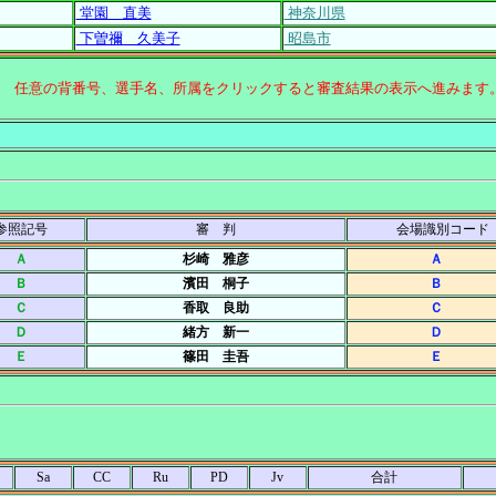
堂園 直美
神奈川県
下曽禰 久美子
昭島市
↑ 任意の背番号、選手名、所属をクリックすると審査結果の表示へ進みます
参照記号
審 判
会場識別コード
Ａ
杉崎 雅彦
Ａ
Ｂ
濱田 桐子
Ｂ
Ｃ
香取 良助
Ｃ
Ｄ
緒方 新一
Ｄ
Ｅ
篠田 圭吾
Ｅ
Sa
CC
Ru
PD
Jv
合計