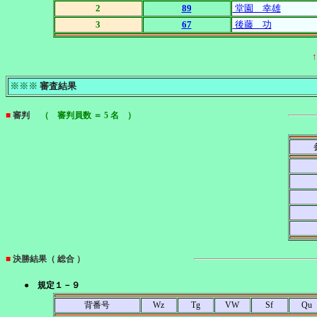
2
89
堂園 幸雄
3
67
後藤 功
※※※
審査結果
■
審判
（ 審判員数 ＝ 5 名 ）
■
決勝結果（ 総合 ）
● 規定１－９
背番号
Wz
Tg
VW
Sf
Qu