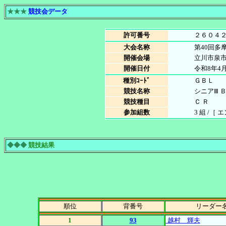
★★★
競技会データ
許可番号
２６０４
大会名称
第40回多
開催会場
立川市泉市
開催日付
令和8年4月
種別ｺｰﾄﾞ
ＧＢＬ
競技名称
シニアⅢ 
競技種目
Ｃ Ｒ
参加組数
3 組 /［ 
◆◆◆
競技結果
順位
背番号
リーダー
1
93
越村 輝夫