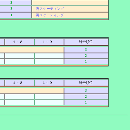
3
2
再スケーティング
1
再スケーティング
１～８
１～９
総合順位
3
2
1
１～８
１～９
総合順位
3
2
1