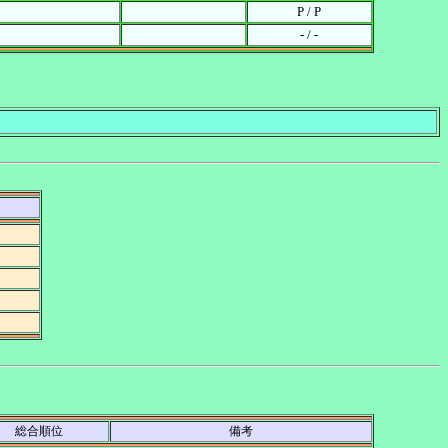
P / P
- / -
。
総合順位
備考