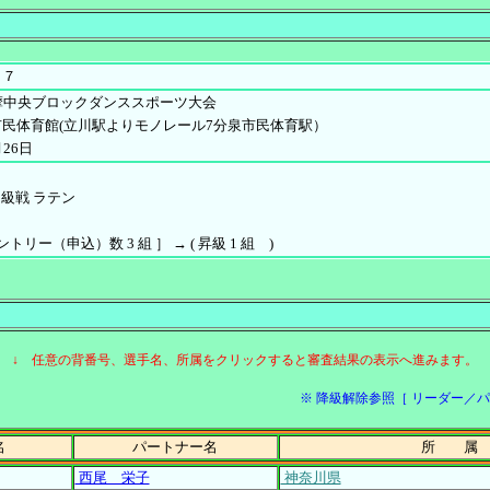
２７
摩中央ブロックダンススポーツ大会
民体育館(立川駅よりモノレール7分泉市民体育駅）
26日
Ｂ級戦 ラテン
エントリー（申込）数 3 組 ］ → ( 昇級 1 組 )
↓ 任意の背番号、選手名、所属をクリックすると審査結果の表示へ進みます。
※ 降級解除参照［ リーダー／パートナ
名
パートナー名
所 属
西尾 栄子
神奈川県