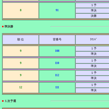
１予
8
91
準決
決勝
■
準決勝
順 位
背番号
ﾗｳﾝﾄﾞ
１予
9
108
準決
１予
9
110
準決
１予
9
112
準決
１予
12
111
準決
■
１次予選