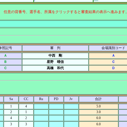
↑ 任意の背番号、選手名、所属をクリックすると審査結果の表示へ進みます
参照記号
審 判
会場識別コード
Ａ
中西 剛
Ａ
Ｂ
星野 晴信
Ｃ
Ｃ
高橋 和代
Ｄ
Sa
CC
Ru
PD
Jv
合計
1
4
5.0
2
1
3.0
4
2
6.0
3
3
6.0