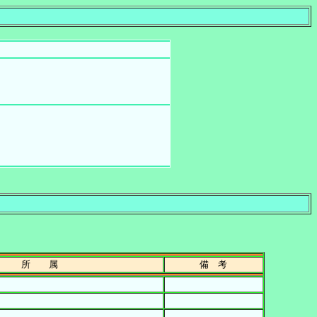
所 属
備 考