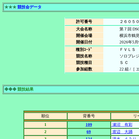
★★★
競技会データ
許可番号
２６０５
大会名称
第７回 D
開催会場
横浜市鶴
開催日付
2026年5月
種別ｺｰﾄﾞ
ＦＶＬＳ
競技名称
ソロプレ
競技種目
Ｓ Ｃ
参加組数
22 組 /
◆◆◆
競技結果
順位
背番号
リ
1
109
瀬沼 有彩
2
69
渡辺 大踊
3
124
清水 えみり