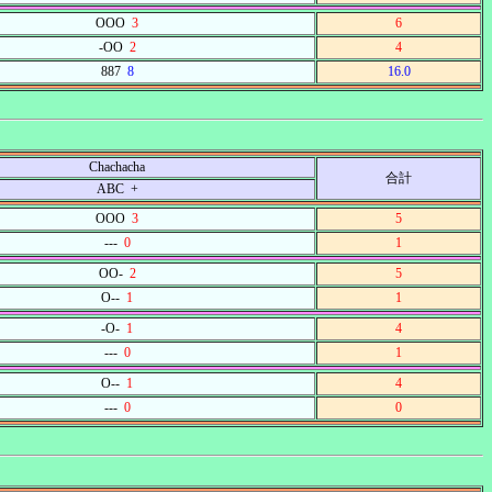
OOO
3
6
-OO
2
4
887
8
16.0
Chachacha
合計
ABC +
OOO
3
5
---
0
1
OO-
2
5
O--
1
1
-O-
1
4
---
0
1
O--
1
4
---
0
0