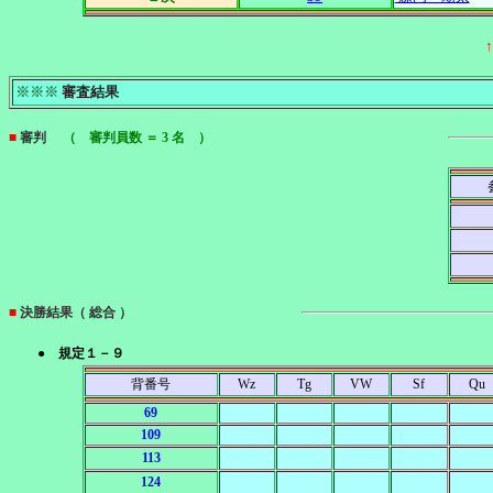
※※※
審査結果
■
審判
（ 審判員数 ＝ 3 名 ）
■
決勝結果（ 総合 ）
● 規定１－９
背番号
Wz
Tg
VW
Sf
Qu
69
109
113
124