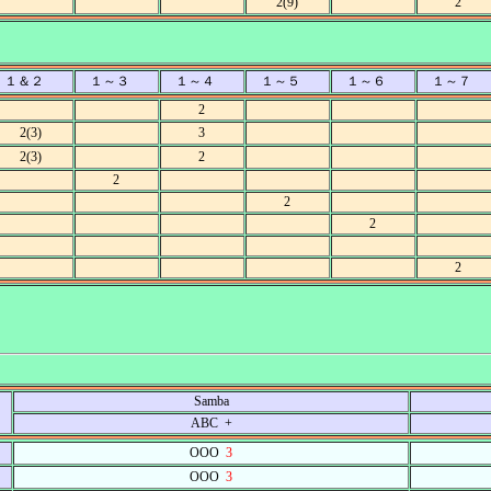
2(9)
2
１＆２
１～３
１～４
１～５
１～６
１～７
2
2(3)
3
2(3)
2
2
2
2
2
Samba
ABC +
OOO
3
OOO
3