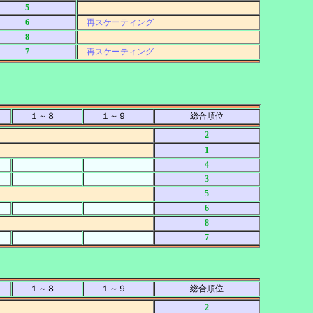
5
6
再スケーティング
8
7
再スケーティング
１～８
１～９
総合順位
2
1
4
3
5
6
8
7
１～８
１～９
総合順位
2