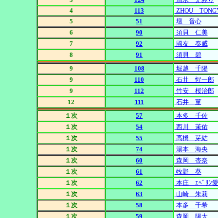
4
113
ZHOU TONG
5
51
壇 音心
6
90
須貝 仁美
7
92
國友 奏威
8
91
須貝 碧
9
108
堀越 千陽
9
110
石井 惺一郎
9
112
竹安 桜治郎
12
111
石井 菫
１次
57
本多 千佐
１次
54
西川 茉佑
１次
55
高橋 芽結
１次
74
湯本 海央
１次
60
森岡 杏奈
１次
61
牧野 葵
１次
62
本庄 ｴﾍﾞﾘﾝ
１次
63
山崎 朱莉
１次
58
本多 千希
１次
59
森岡 陽太