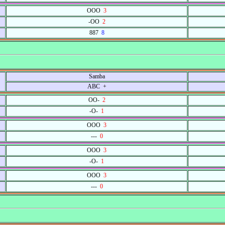
OOO
3
-OO
2
887
8
Samba
ABC +
OO-
2
-O-
1
OOO
3
---
0
OOO
3
-O-
1
OOO
3
---
0