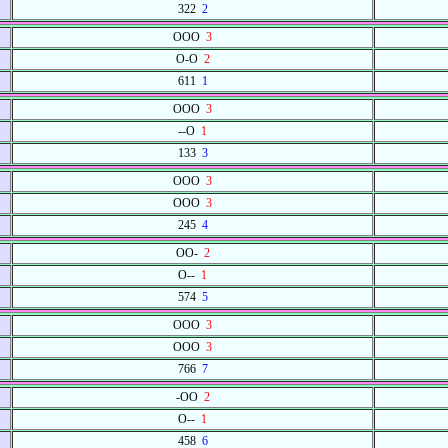
322
2
OOO
3
O-O
2
611
1
OOO
3
--O
1
133
3
OOO
3
OOO
3
245
4
OO-
2
O--
1
574
5
OOO
3
OOO
3
766
7
-OO
2
O--
1
458
6