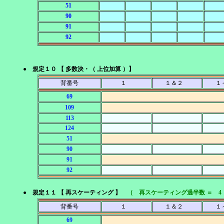
51
90
91
92
● 規定１０ 【 多数決・（ 上位加算 ）】
背番号
１
１＆２
１
69
109
113
124
51
90
91
92
● 規定１１ 【 再スケーティング 】
（ 再スケーティング過半数 ＝ 4
背番号
１
１＆２
１
69