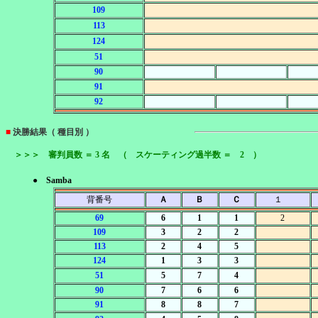
109
113
124
51
90
91
92
■
決勝結果（ 種目別 ）
＞＞＞ 審判員数 ＝ 3 名 （ スケーティング過半数 ＝ 2 ）
● Samba
背番号
Ａ
Ｂ
Ｃ
１
69
6
1
1
2
109
3
2
2
113
2
4
5
124
1
3
3
51
5
7
4
90
7
6
6
91
8
8
7