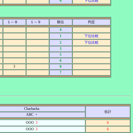
6
下位比較
１～８
１～９
順位
判定
4
1
下位比較
2
下位比較
3
5
6
3
8
7
Chachacha
合計
ABC +
OOO
3
6
OOO
3
6