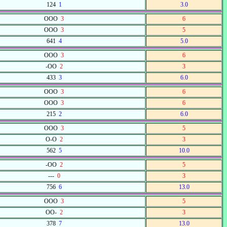
124
1
3.0
OOO
3
6
OOO
3
5
641
4
5.0
OOO
3
6
-OO
2
3
433
3
6.0
OOO
3
6
OOO
3
6
215
2
6.0
OOO
3
5
O-O
2
3
562
5
10.0
-OO
2
5
---
0
3
756
6
13.0
OOO
3
5
OO-
2
3
378
7
13.0