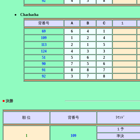
92
4
5
8
● Chachacha
背番号
Ａ
Ｂ
Ｃ
１
69
6
4
1
109
1
2
4
113
2
1
5
124
4
3
3
51
5
6
2
90
7
5
6
91
8
8
7
92
3
7
8
■
決勝
順 位
背番号
ﾗｳﾝﾄﾞ
１予
1
109
準決