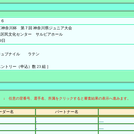
０６
SC神奈川杯 第７回 神奈川県ジュニア大会
見区民文化センター サルビアホール
9日
ジュブナイル ラテン
［ エントリー（申込）数 23 組 ］
↓ 任意の背番号、選手名、所属をクリックすると審査結果の表示へ進みます。
ーダー名
パートナー名