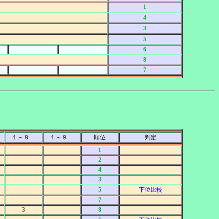
1
4
3
5
6
8
7
１～８
１～９
順位
判定
1
2
4
3
5
下位比較
7
3
8