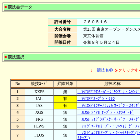
■
競技会データ
許可番号
２６０５１６
大会名称
第25回 東京オープン・ダン
開催会場
東京体育館
開催日付
令和８年５月２４日
■
競技選択
↓
競技名称
をクリックす
No
競技ｺｰﾄﾞ
昇降対象
競技名称
1
XXPS
無
WDSF PDｽｰﾊﾟｰｸﾞﾗﾝﾌﾟﾘ・ｽﾀﾝﾀﾞ
2
IAL
有
WDSF ｵｰﾌﾟﾝ・ﾗﾃﾝ
3
IAS
有
WDSF ｲﾝﾀｰﾅｼｮﾅﾙ ｵｰﾌﾟﾝ・ｽﾀﾝﾀﾞ
4
XGS
無
JDSF ｼﾆｱⅢ ｵｰﾌﾟﾝ・ｽﾀﾝﾀﾞｰﾄﾞ
5
FRS
無
JDSF ﾗｲｼﾞﾝｸﾞｽﾀｰ ｵｰﾌﾟﾝ・ｽﾀﾝﾀﾞ
6
FLWS
無
ｿﾛ ｼﾞｭﾆｱⅡ ｵｰﾌﾟﾝ・ﾜﾙﾂ (ﾘｰﾀﾞｰｽﾃ
ｿﾛ ｼﾞｭﾆｱⅡ ｵｰﾌﾟﾝ・ｸｨｯｸｽﾃｯﾌﾟ(ﾘ
7
FLQS
無
ｽﾃｯﾌﾟ)