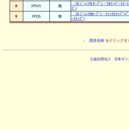
ｿﾛ ｼﾞｭﾆｱⅡ ｵｰﾌﾟﾝ・ﾜﾙﾂ (ﾊﾟｰﾄﾅｰｽ
8
FPWS
無
ﾌﾟ)
ｿﾛ ｼﾞｭﾆｱⅡｵｰﾌﾟﾝ・ｸｨｯｸｽﾃｯﾌﾟ(ﾊﾟ
9
FPQS
無
ｰｽﾃｯﾌﾟ)
↑
競技名称
をクリックす
公益社団法人 日本ダン