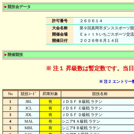
■
競技会データ
許可番号
２６０６１４
大会名称
第９回真岡市ダンススポーツ競
開催会場
Ｅａｒｔｈいちごスポーツ交流
開催日付
２０２６年６月１４日
■
開催競技
※ 注１ 昇級数は暫定数です。当
※ 注２ エントリ
No
競技ｺｰﾄﾞ
昇降対象
競技名称
1
JBL
有
ＪＤＳＦ Ｂ級戦 ラテン
2
JCL
有
ＪＤＳＦ Ｃ級戦 ラテン
3
JDL
有
ＪＤＳＦ Ｄ級戦 ラテン
4
MAL
有
シニアⅡ Ａ級戦 ラテン
5
MBL
有
シニアⅡ Ｂ級戦 ラテン