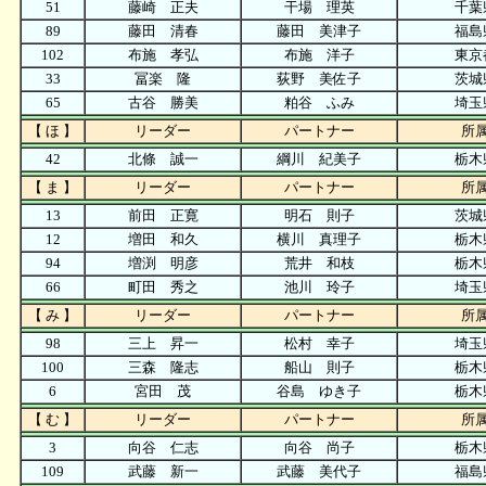
51
藤崎 正夫
干場 理英
千葉
89
藤田 清春
藤田 美津子
福島
102
布施 孝弘
布施 洋子
東京
33
冨楽 隆
荻野 美佐子
茨城
65
古谷 勝美
粕谷 ふみ
埼玉
【 ほ 】
リーダー
パートナー
所
42
北條 誠一
綱川 紀美子
栃木
【 ま 】
リーダー
パートナー
所
13
前田 正寛
明石 則子
茨城
12
増田 和久
横川 真理子
栃木
94
増渕 明彦
荒井 和枝
栃木
66
町田 秀之
池川 玲子
埼玉
【 み 】
リーダー
パートナー
所
98
三上 昇一
松村 幸子
埼玉
100
三森 隆志
船山 則子
栃木
6
宮田 茂
谷島 ゆき子
栃木
【 む 】
リーダー
パートナー
所
3
向谷 仁志
向谷 尚子
栃木
109
武藤 新一
武藤 美代子
福島