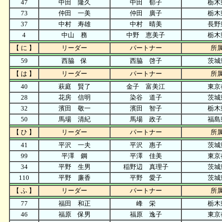
47
中田 隆久
中田 郁子
栃木
73
仲田 一美
仲田 廣子
栃木
37
中村 寿雄
中村 晴美
長野
4
中山 務
中野 恵美子
栃木
【 に 】
リーダー
パートナー
所
59
西脇 保
西脇 啓子
茨城
【 は 】
リーダー
パートナー
所
40
萩庭 賢了
金子 富美江
東京
28
花房 信明
染谷 道子
茨城
32
濱田 敬一
濱田 智子
栃木
50
馬場 清紀
馬場 政子
福島
【 ひ 】
リーダー
パートナー
所
41
平沢 一夫
平沢 惠子
茨城
99
平澤 鋼
平澤 佳美
東京
34
平野 生男
稲野辺 真理子
茨城
110
平野 廉香
平野 愛子
茨城
【 ふ 】
リーダー
パートナー
所
77
福田 和正
峰 栄
栃木
46
福原 保男
福原 逸子
東京