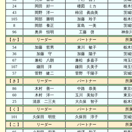
24
岡田 好一
楼図 ミカ
栃木
43
岡野 洋一
柿沼 眞由美
茨城
105
岡部 勝明
加藤 玲子
栃木
8
岡部 養正
富島 一美
茨城
96
奥井 恒明
工藤 啓
神奈
【 か 】
リーダー
パートナー
所
54
加藤 哲男
東川 敏子
栃木
36
加藤 守
加藤 陽子
茨城
67
兼松 八朗
兼松 多嘉子
埼玉
107
鎌田 洋
鎌田 久美子
埼玉
57
菅野 健二
菅野 千陽子
宮城
【 き 】
リーダー
パートナー
所
86
木村 善一
中路 恭美
東京
60
木村 洋一
玉川 美知子
東京
25
清原 二三夫
大久保 智子
栃木
【 く 】
リーダー
パートナー
所
101
久保田 明世
久保田 淳子
茨城
【 こ 】
リーダー
パートナー
所