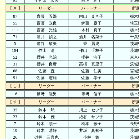
95
小和田 宏美
柄澤 和子
群馬
【 さ 】
リーダー
パートナー
所
87
齊藤 五郎
内山 まさ子
栃木
55
齋藤 政良
伊藤 慶子
埼玉
111
齋藤 光雄
木村 真子
栃木
71
酒井 禎之
酒井 名菜子
千葉
5
鷺谷 敏夫
香 麗児
茨城
104
作山 清
作山 千枝子
茨城
52
櫻井 光治
櫻井 浩子
東京
31
櫻井 良彦
髙橋 真里子
茨城
68
佐藤 直
佐藤 仁美
宮城
91
佐藤 憲雄
佐藤 孝子
栃木
【 し 】
リーダー
パートナー
所
16
篠﨑 龍男
篠﨑 信子
栃木
【 す 】
リーダー
パートナー
所
35
鈴木 勲
川上 セツ子
栃木
23
鈴木 茂
紙谷 サツ子
茨城
7
鈴木 順一
松本 敏子
長野
19
鈴木 晴好
井坂 真知子
茨城
26
砂押 三喜也
小林 舞
茨城