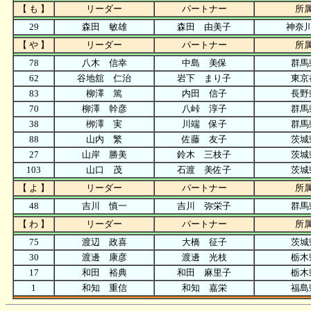
【 も 】
リーダー
パートナー
所
29
森田 敏雄
森田 由美子
神奈
【 や 】
リーダー
パートナー
所
78
八木 信幸
中島 美保
群馬
62
谷地舘 仁治
岩下 まり子
東京
83
柳澤 篤
内田 信子
長野
70
柳澤 幹彦
八峠 淳子
群馬
38
栁澤 実
川端 保子
群馬
88
山内 繁
佐藤 友子
茨城
27
山岸 勝美
鈴木 三枝子
茨城
103
山口 茂
石渡 美佐子
茨城
【 よ 】
リーダー
パートナー
所
48
吉川 慎一
吉川 弥栄子
群馬
【 わ 】
リーダー
パートナー
所
75
渡辺 政喜
大橋 征子
茨城
30
渡邊 康彦
渡邊 光枝
栃木
17
和田 裕典
和田 麻里子
栃木
1
和知 重信
和知 嘉栄
福島