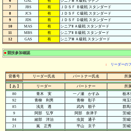
6
GAL
有
シニアⅢ Ａ級戦 ラテン
7
JBS
有
ＪＤＳＦ Ｂ級戦 スタンダード
8
JCS
有
ＪＤＳＦ Ｃ級戦 スタンダード
9
JDS
有
ＪＤＳＦ Ｄ級戦 スタンダード
10
MAS
有
シニアⅡ Ａ級戦 スタンダード
11
MBS
有
シニアⅡ Ｂ級戦 スタンダード
12
GAS
有
シニアⅢ Ａ級戦 スタンダード
■
競技参加確認
↓
リーダーの
背番号
リーダー氏名
パートナー氏名
所
【 あ 】
リーダー
パートナー
所
80
青木 実
一ノ瀬 かすみ
栃木
92
青柳 利男
青柳 彰子
埼玉
85
浅見 透
武内 順子
群馬
9
阿部 弘亨
阿部 奈津子
茨城
84
綾部 洋治
虫賀 通子
茨城
21
嵐 正秀
平山 京子
茨城