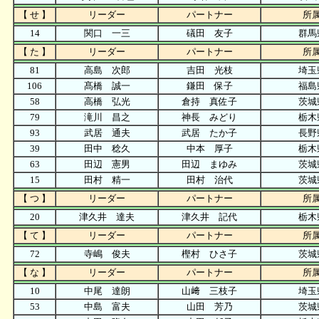
【 せ 】
リーダー
パートナー
所
14
関口 一三
礒田 友子
群馬
【 た 】
リーダー
パートナー
所
81
高島 次郎
吉田 光枝
埼玉
106
髙橋 誠一
鎌田 保子
福島
58
高橋 弘光
倉持 真佐子
茨城
79
滝川 昌之
神長 みどり
栃木
93
武居 通夫
武居 たか子
長野
39
田中 稔久
中本 厚子
栃木
63
田辺 憲男
田辺 まゆみ
茨城
15
田村 精一
田村 治代
茨城
【 つ 】
リーダー
パートナー
所
20
津久井 達夫
津久井 記代
栃木
【 て 】
リーダー
パートナー
所
72
寺嶋 俊夫
樫村 ひさ子
茨城
【 な 】
リーダー
パートナー
所
10
中尾 達朗
山﨑 三枝子
埼玉
53
中島 富夫
山田 芳乃
茨城