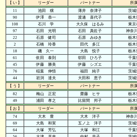
【 い 】
リーダー
パートナー
所
11
池田 穣
薄井 奈津子
茨城
90
伊澤 恭一
渡邊 喜代子
栃木
108
石川 学
大久保 はるみ
東京
97
石田 光明
石田 真佐子
神奈
22
石原 健司
石原 みゆき
栃木
2
石橋 玲香
田代 多江
栃木
18
磯 久一
大島 悦子
栃木
61
依田 泰則
邨田 ひろ子
千葉
45
伊藤 勝美
伊藤 シズエ
千葉
76
稲葉 伸悟
福田 純子
茨城
44
岩渕 達夫
大田和 恵子
茨城
【 う 】
リーダー
パートナー
所
82
梅山 正宏
齋藤 ヒサ
栃木
49
浦田 孝之
比留間 邦子
栃木
【 お 】
リーダー
パートナー
所
74
大木 豊
大木 洋子
神奈
69
大島 和実
五ノ上 洋子
茨城
64
大塚 芳弘
大塚 和江
千葉
56
大津 喜幸
中村 昌子
茨城