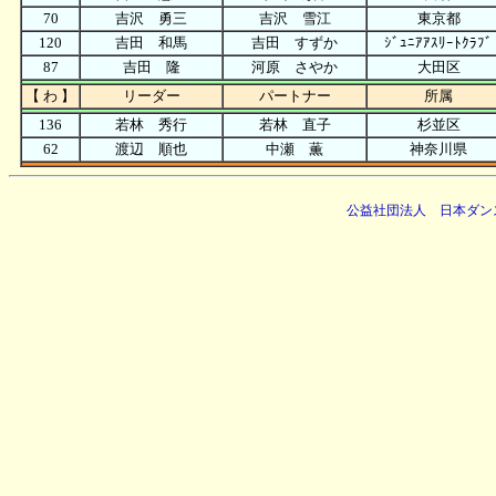
70
吉沢 勇三
吉沢 雪江
東京都
120
吉田 和馬
吉田 すずか
ｼﾞｭﾆｱｱｽﾘｰﾄｸﾗﾌﾞ
87
吉田 隆
河原 さやか
大田区
【 わ 】
リーダー
パートナー
所属
136
若林 秀行
若林 直子
杉並区
62
渡辺 順也
中瀬 薫
神奈川県
公益社団法人 日本ダン