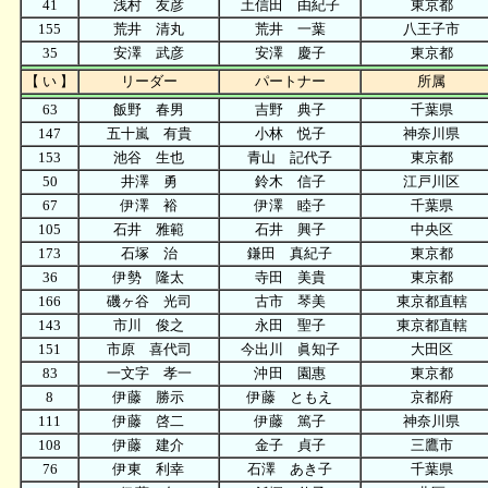
41
浅村 友彦
土信田 由紀子
東京都
155
荒井 清丸
荒井 一葉
八王子市
35
安澤 武彦
安澤 慶子
東京都
【 い 】
リーダー
パートナー
所属
63
飯野 春男
吉野 典子
千葉県
147
五十嵐 有貴
小林 悦子
神奈川県
153
池谷 生也
青山 記代子
東京都
50
井澤 勇
鈴木 信子
江戸川区
67
伊澤 裕
伊澤 睦子
千葉県
105
石井 雅範
石井 興子
中央区
173
石塚 治
鎌田 真紀子
東京都
36
伊勢 隆太
寺田 美貴
東京都
166
磯ヶ谷 光司
古市 琴美
東京都直轄
143
市川 俊之
永田 聖子
東京都直轄
151
市原 喜代司
今出川 眞知子
大田区
83
一文字 孝一
沖田 園惠
東京都
8
伊藤 勝示
伊藤 ともえ
京都府
111
伊藤 啓二
伊藤 篤子
神奈川県
108
伊藤 建介
金子 貞子
三鷹市
76
伊東 利幸
石澤 あき子
千葉県