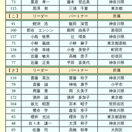
73
栗原 孝一
藤本 登志美
神奈川県
115
黒澤 努
三浦 千夏
東京都
【 こ 】
リーダー
パートナー
所属
91
鯉渕 浩
飯田 深雪
神奈川県
160
郡谷 エンシン
殿岡 由美子
新宿区
157
小島 牧男
辻 増美
神奈川県
75
小林 義徳
小林 麻子
東京都直轄
134
小巻 幸雄
小巻 美智子
町田市
85
近藤 敏夫
高橋 恵子
杉並区
77
近藤 正美
平田 喜美代
神奈川県
【 さ 】
リーダー
パートナー
所属
116
齋藤 英次
齋藤 玲子
神奈川県
79
斎藤 誠
神地 康予
小平市
39
齊藤 豊
岡 久美子
神奈川県
172
酒井 誠
酒井 多加子
東京都
164
坂元 昭憲
宮本 昭子
世田谷区
61
鷺谷 学
森安 幸子
神奈川県
65
櫻井 光治
櫻井 浩子
東京都直轄
48
佐々木 謙一
大澤 和子
神奈川県
95
佐藤 司
高橋 郁孝
大田区