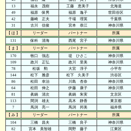
13
福永 茂樹
工藤 恵美子
北海道
49
福原 保男
福原 逸子
世田谷区
42
藤崎 正夫
干場 理英
千葉県
31
古川 信俊
宮本 恭江
神奈川県
【 ほ 】
リーダー
パートナー
所属
131
保科 清海
西尾 宮子
神奈川県
【 ま 】
リーダー
パートナー
所属
170
牧口 強志
堤 ひさこ
神奈川県
109
政川 正弘
政川 里美
神奈川県
78
松坂 勲
大宮 淳子
小平市
144
松下 雅彦
松下 久美子
渋谷区
86
松田 幸治
川島 杏奈
神奈川県
64
松田 伸之
伊藤 康子
神奈川県
81
眞鍋 清次
眞鍋 朱実
文京区
113
間渕 雄太
高木 静香
東京都
7
馬渕 亮一
馬渕 邦美
福井県
【 み 】
リーダー
パートナー
所属
104
三橋 昌夫
三橋 良子
神奈川県
82
宮本 美智雄
岡野 藤子
江東区