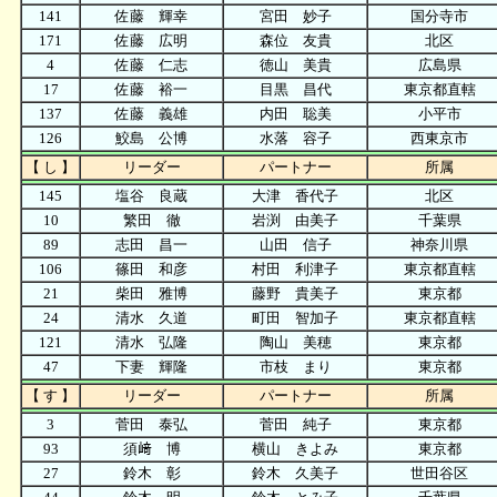
141
佐藤 輝幸
宮田 妙子
国分寺市
171
佐藤 広明
森位 友貴
北区
4
佐藤 仁志
徳山 美貴
広島県
17
佐藤 裕一
目黒 昌代
東京都直轄
137
佐藤 義雄
内田 聡美
小平市
126
鮫島 公博
水落 容子
西東京市
【 し 】
リーダー
パートナー
所属
145
塩谷 良蔵
大津 香代子
北区
10
繁田 徹
岩渕 由美子
千葉県
89
志田 昌一
山田 信子
神奈川県
106
篠田 和彦
村田 利津子
東京都直轄
21
柴田 雅博
藤野 貴美子
東京都
24
清水 久道
町田 智加子
東京都直轄
121
清水 弘隆
陶山 美穂
東京都
47
下妻 輝隆
市枝 まり
東京都
【 す 】
リーダー
パートナー
所属
3
菅田 泰弘
菅田 純子
東京都
93
須﨑 博
横山 きよみ
東京都
27
鈴木 彰
鈴木 久美子
世田谷区