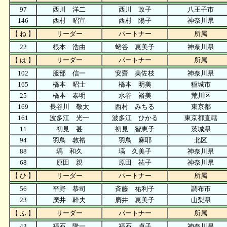
97
西川 洋二
西川 政子
八王子市
146
西村 昭宣
西村 陽子
神奈川県
【 ね 】
リーダー
パートナー
所属
22
根本 浩由
蛯谷 恵美子
神奈川県
【 は 】
リーダー
パートナー
所属
102
服部 信一
安齋 美佐枝
神奈川県
165
橋本 昭士
橋本 明美
稲城市
25
橋本 泰明
水谷 裕美
荒川区
169
長谷川 敬太
西村 みちる
東京都
161
波多江 光一
波多江 ひかる
東京都直轄
11
初見 甚
初見 智恵子
茨城県
94
羽鳥 敦裕
羽鳥 麻耶
北区
88
塙 和久
塙 久美子
神奈川県
68
原田 親
原田 祐子
神奈川県
【 ひ 】
リーダー
パートナー
所属
56
平野 恭司
斉藤 祐利子
調布市
23
廣井 幹夫
廣井 恵美子
山梨県
【 ふ 】
リーダー
パートナー
所属
43
福石 隆一
福石 貞子
神奈川県