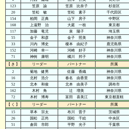
123
笠原 諭
笠原 比奈子
杉並区
20
笠松 敏
笠松 素子
千代田区
154
柏岡 正典
山下 房子
中野区
168
上遠野 治
大庭 一枝
東京都
117
加藤 竜児
泉 陽子
埼玉県
55
金子 和彦
金子 照美
神奈川県
33
川内 博史
榎本 由紀子
鹿児島県
152
河崎 幸一
河崎 好子
神奈川県
71
神例 康明
橘川 邦子
神奈川県
【 き 】
リーダー
パートナー
所属
2
菊地 健男
佐藤 香織
神奈川県
16
北村 浩介
春名 由香里
神奈川県
52
北本 和俊
北本 由美子
調布市
162
木村 角
辻 増美
神奈川県
72
木村 博寿
富田 喜美江
東京都直轄
【 く 】
リーダー
パートナー
所属
15
草本 宗太
布川 晋子
茨城県
26
国松 正尚
国松 千絵
中央区
51
倉田 市郎
平野 光子
千葉県