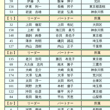
59
伊藤 久
飯塚 伸子
北区
156
伊東 利一
長橋 邦子
東京都直轄
53
岩波 吉雄
岩波 弘美
神奈川県
【 う 】
リーダー
パートナー
所属
32
上田 徹宏
上田 有紀
大田区
158
上村 章
海江田 眞弓
神奈川県
148
鵜飼 絢香
谷貝 美也子
東京都
45
薄井 利明
磯貝 踊花
埼玉県
127
内山 茂樹
内山 正子
千葉県
【 お 】
リーダー
パートナー
所属
135
老川 浩司
勝呂 布見子
東京都
69
大久保 忠尚
南木 雅子
三鷹市
119
大崎 圭介
大崎 良美
神奈川県
174
大澤 弘典
大澤 智子
荒川区
128
太田 淳一
太田 和代
台東区
101
岡野 次男
本村 優子
埼玉県
122
沖田 佳彦
篠平 光子
東京都
84
長田 隆光
平出 芳恵
山梨県
【 か 】
リーダー
パートナー
所属
6
河西 庸雄
吉澤 仁美
長野県