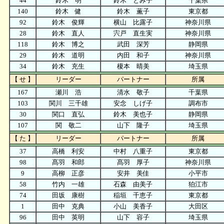
44
鈴木 明
鈴木 とみ子
千葉県
140
鈴木 健
鈴木 薫子
東京都
92
鈴木 俊輝
横山 比露子
神奈川県
28
鈴木 直人
宍戸 直生実
神奈川県
118
鈴木 博之
武田 深芳
静岡県
29
鈴木 道明
内田 和子
神奈川県
34
鈴木 充生
榎本 晴美
埼玉県
【 せ 】
リーダー
パートナー
所属
167
瀬川 浩
清水 敬子
千葉県
103
関川 三千雄
安念 しげ子
調布市
30
関口 直弘
鈴木 美也子
静岡県
107
関 敬二
山下 隆子
埼玉県
【 た 】
リーダー
パートナー
所属
37
高橋 利安
中村 八重子
東京都
98
髙羽 和郎
髙羽 厚子
神奈川県
9
高柳 正彦
安井 美佳
小平市
58
竹内 一雄
石森 由美子
狛江市
74
田坂 康樹
稲垣 千恵子
東京都
1
田中 克典
小山 美香子
大田区
96
田中 英明
山下 容子
埼玉県