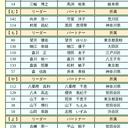
14
三輪 博之
馬渕 裕美
岐阜県
【 む 】
リーダー
パートナー
所属
142
向井 浩一
守屋 洋子
荒川区
114
村尾 昌紀
黒田 恵理華
神奈川県
【 も 】
リーダー
パートナー
所属
60
望月 優佑
望月 ゆりか
東京都直轄
130
物江 幸雄
物江 優子
大田区
110
森川 正
増田 末子
江戸川区
139
森川 裕一
森川 厚子
八王子市
133
森坂 照勝
松村 敏子
東京都
57
森 信政
井本 孝枝
神奈川県
【 や 】
リーダー
パートナー
所属
112
八重樫 昌利
八重樫 千恵
神奈川県
129
八木 高志
櫻井 美紀子
世田谷区
19
山下 幸一
照井 千恵子
東京都直轄
38
山下 博行
山下 ちえみ
世田谷区
18
山田 恭路
志熊 いずみ
渋谷区
【 よ 】
リーダー
パートナー
所属
159
吉﨑 憲一
平山 順子
世田谷区