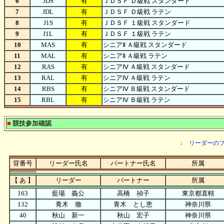
6
JDS
有
ＪＤＳＦ Ｄ級戦 スタンダード
7
JDL
有
ＪＤＳＦ Ｄ級戦 ラテン
8
J1S
有
ＪＤＳＦ １級戦 スタンダード
9
J1L
有
ＪＤＳＦ １級戦 ラテン
10
MAS
有
シニアⅡ Ａ級戦 スタンダード
11
MAL
有
シニアⅡ Ａ級戦 ラテン
12
RAS
有
シニアⅣ Ａ級戦 スタンダード
13
RAL
有
シニアⅣ Ａ級戦 ラテン
14
RBS
有
シニアⅣ Ｂ級戦 スタンダード
15
RBL
有
シニアⅣ Ｂ級戦 ラテン
■
競技参加確認
↓
リーダーの
背番号
リーダー氏名
パートナー氏名
所属
【 あ 】
リーダー
パートナー
所属
163
藍場 義公
高橋 禎子
東京都直轄
132
青木 徹
青木 とし恵
神奈川県
40
秋山 新一
秋山 宏子
神奈川県