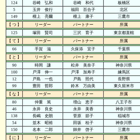
124
谷崎 弘和
谷崎 和代
板橋区
5
玉井 俊行
福田 百合子
北区
149
檀上 亮爾
檀上 康子
三鷹市
【 つ 】
リーダー
パートナー
所属
125
塚田 賢司
三沢 育子
東京都直轄
【 て 】
リーダー
パートナー
所属
66
手賀 滋
久保添 宜子
千葉県
【 と 】
リーダー
パートナー
所属
90
時岡 謙
松井 美奈子
神奈川県
100
戸澤 伸一
戸澤 加寿子
練馬区
12
戸島 一也
戸島 照代
長野県
99
豊田 哲郎
鈴木 万由美
東久留米市
【 な 】
リーダー
パートナー
所属
80
仲重 篤
増山 恵子
八王子市
46
永井 良史
永井 美香
神奈川県
138
長嶋 史朗
菅原 節子
稲城市
54
並木 昭裕
田坂 桂子
神奈川県
150
名本 二郎
師井 啓子
三鷹市
【 に 】
リーダー
パートナー
所属