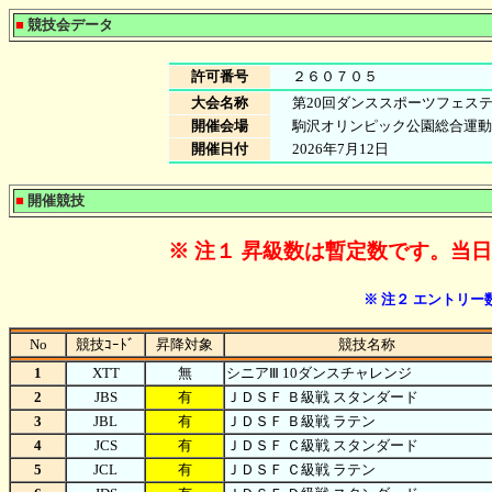
■
競技会データ
許可番号
２６０７０５
大会名称
第20回ダンススポーツフェステ
開催会場
駒沢オリンピック公園総合運動
開催日付
2026年7月12日
■
開催競技
※ 注１ 昇級数は暫定数です。当
※ 注２ エントリ
No
競技ｺｰﾄﾞ
昇降対象
競技名称
1
XTT
無
シニアⅢ 10ダンスチャレンジ
2
JBS
有
ＪＤＳＦ Ｂ級戦 スタンダード
3
JBL
有
ＪＤＳＦ Ｂ級戦 ラテン
4
JCS
有
ＪＤＳＦ Ｃ級戦 スタンダード
5
JCL
有
ＪＤＳＦ Ｃ級戦 ラテン