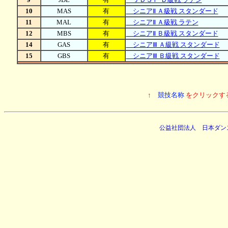
10
MAS
有
シニアⅡ Ａ級戦 スタンダード
11
MAL
有
シニアⅡ Ａ級戦 ラテン
12
MBS
有
シニアⅡ Ｂ級戦 スタンダード
14
GAS
有
シニアⅢ Ａ級戦 スタンダード
15
GBS
有
シニアⅢ Ｂ級戦 スタンダード
↑
競技名称
をクリックす
公益社団法人 日本ダン