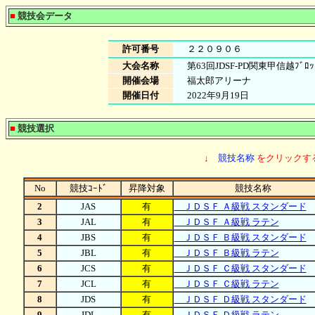
■
競技会データ
許可番号
２２０９０６
大会名称
第63回JDSF-PD関東甲信越ﾌﾞﾛｯ
開催会場
福太郎アリーナ
開催日付
2022年9月19日
■
競技選択
↓
競技名称
をクリックす
No
競技ｺｰﾄﾞ
昇降対象
競技名称
2
JAS
有
ＪＤＳＦ Ａ級戦 スタンダード
3
JAL
有
ＪＤＳＦ Ａ級戦 ラテン
4
JBS
有
ＪＤＳＦ Ｂ級戦 スタンダード
5
JBL
有
ＪＤＳＦ Ｂ級戦 ラテン
6
JCS
有
ＪＤＳＦ Ｃ級戦 スタンダード
7
JCL
有
ＪＤＳＦ Ｃ級戦 ラテン
8
JDS
有
ＪＤＳＦ Ｄ級戦 スタンダード
9
JDL
有
ＪＤＳＦ Ｄ級戦 ラテン